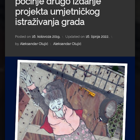
počinje drugo izdanje
Impressum
Milenko Strižak
projekta umjetničkog
Drugi autori
Drugi autori
istraživanja grada
Matea Andrić
Posted on
16. kolovoza 2019.
Updated on
16. lipnja 2022.
Kategorije:
by
Aleksandar Olujić
Aleksandar Olujić
Ljiljana Lekanić-Kljaić
Željko Krznarić
Mario Lovreković
Miroslav Šantek