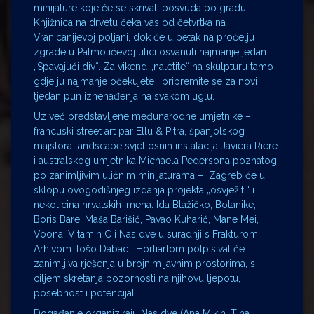
minijature koje će se skrivati posvuda po gradu.
Knjižnica na drvetu čeka vas od četvrtka na
Vranicanijevoj poljani, dok će u petak na pročelju
zgrade u Palmotićevoj ulici osvanuti najmanje jedan
„Spavajući div“. Za vikend „naletite“ na skulpturu tamo
gdje ju najmanje očekujete i pripremite se za novi
tjedan pun iznenađenja na svakom uglu.
Uz već predstavljene međunarodne umjetnike –
francuski street art par Ellu & Pitra, španjolskog
majstora landscape svjetlosnih instalacija Javiera Riere
i australskog umjetnika Michaela Pedersona poznatog
po zanimljivim uličnim minijaturama – Zagreb će u
sklopu ovogodišnjeg izdanja projekta „osvježiti“ i
nekolicina hrvatskih imena. Ida Blažičko, Botanike,
Boris Bare, Maša Barišić, Pavao Kuharić, Mane Mei,
Voona, Vitamin C i Nas dve u suradnji s Frakturom,
Arhivom Tošo Dabac i Hortiartom potpisivat će
zanimljiva rješenja u brojnim javnim prostorima, s
ciljem skretanja pozornosti na njihovu ljepotu,
posebnost i potencijal.
Događanje organiziraju Nas dve (Ana Mikin, Tina