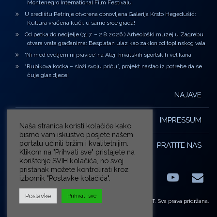
Montenegro International Film Festivalu
U središtu Petrinje otvorena obnovljena Galerija Krsto Hegedušić:
Kultura vraćena kući, u samo srce grada!
Od petka do nedjelje (31.7. – 2.8.2026.) Arheološki muzej u Zagrebu
otvara vrata građanima: Besplatan ulaz kao zaklon od toplinskog vala
‘Ni med cvetjem ni pravice’ na Aleji hrvatskih sportskih velikana
“Rubikova kocka – složi svoju priču”, projekt nastao iz potrebe da se
čuje glas djece!
NAJAVE
IMPRESSUM
Naša stranica koristi kolačiće kako
bismo vam iskustvo posjete našem
portalu učinili bržim i kvalitetnijim.
PRATITE NAS
Klikom na "Prihvati sve" pristajete na
korištenje SVIH kolačića, no svoj
pristanak možete kontrolirati kroz
izbornik "Postavke kolačića".
Facebook
LinkedIn
YouTub
E-m
X.com
Postavke
Prihvati sve
© ZG-KULT. Sva prava pridržana.