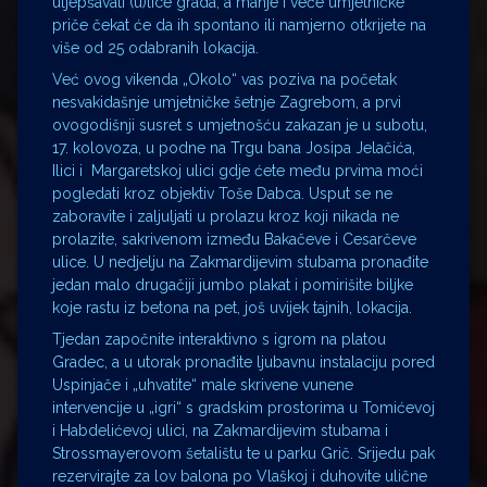
uljepšavati (u)lice grada, a manje i veće umjetničke
priče čekat će da ih spontano ili namjerno otkrijete na
više od 25 odabranih lokacija.
Već ovog vikenda „Okolo“ vas poziva na početak
nesvakidašnje umjetničke šetnje Zagrebom, a prvi
ovogodišnji susret s umjetnošću zakazan je u subotu,
17. kolovoza, u podne na Trgu bana Josipa Jelačića,
Ilici i Margaretskoj ulici gdje ćete među prvima moći
pogledati kroz objektiv Toše Dabca. Usput se ne
zaboravite i zaljuljati u prolazu kroz koji nikada ne
prolazite, sakrivenom između Bakačeve i Cesarčeve
ulice. U nedjelju na Zakmardijevim stubama pronađite
jedan malo drugačiji jumbo plakat i pomirišite biljke
koje rastu iz betona na pet, još uvijek tajnih, lokacija.
Tjedan započnite interaktivno s igrom na platou
Gradec, a u utorak pronađite ljubavnu instalaciju pored
Uspinjače i „uhvatite“ male skrivene vunene
intervencije u „igri“ s gradskim prostorima u Tomićevoj
i Habdelićevoj ulici, na Zakmardijevim stubama i
Strossmayerovom šetalištu te u parku Grič. Srijedu pak
rezervirajte za lov balona po Vlaškoj i duhovite ulične