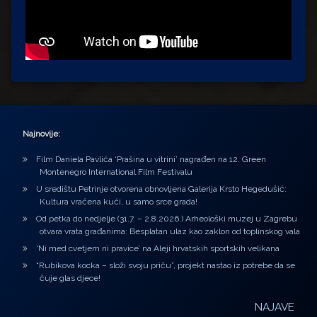
Najnovije:
Film Daniela Pavlića ‘Prašina u vitrini’ nagrađen na 12. Green
Montenegro International Film Festivalu
U središtu Petrinje otvorena obnovljena Galerija Krsto Hegedušić:
Kultura vraćena kući, u samo srce grada!
Od petka do nedjelje (31.7. – 2.8.2026.) Arheološki muzej u Zagrebu
otvara vrata građanima: Besplatan ulaz kao zaklon od toplinskog vala
‘Ni med cvetjem ni pravice’ na Aleji hrvatskih sportskih velikana
“Rubikova kocka – složi svoju priču”, projekt nastao iz potrebe da se
čuje glas djece!
NAJAVE