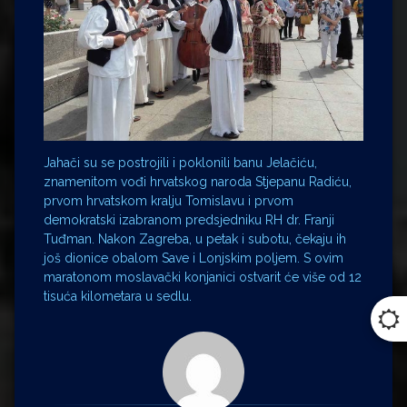
Jahači su se postrojili i poklonili banu Jelačiću,
znamenitom vođi hrvatskog naroda Stjepanu Radiću,
prvom hrvatskom kralju Tomislavu i prvom
demokratski izabranom predsjedniku RH dr. Franji
Tuđman. Nakon Zagreba, u petak i subotu, čekaju ih
još dionice obalom Save i Lonjskim poljem. S ovim
maratonom moslavački konjanici ostvarit će više od 12
tisuća kilometara u sedlu.