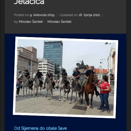
Jelačića
Impressum
Milenko Strižak
Drugi autori
Drugi autori
Posted on
9. kolovoza 2019.
Updated on
16. lipnja 2022.
Kategorije:
by
Miroslav Šantek
Miroslav Šantek
Matea Andrić
Ljiljana Lekanić-Kljaić
Željko Krznarić
Mario Lovreković
Miroslav Šantek
Od Sljemena do obale Save