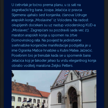
U četrvrtak je točno prema planu, u 11 sati na
zagrebački trg bana Josipa Jelačića iz pravca
Sljemena ujahalo šest konjanika, članova Udruge
arapskih konja „Moslavine“ iz Volodera. Na radost
okupljenih dočekani su uz nastup voloderskog KUD-a
„Moslavec“. Zagrepčani su pozdravili sada već 23.
maraton arapskih konja u spomen na žrtve
Domovinskog rata. Na povijest te jedinstvene
svehrvatske konjaničke manifestacije podsjetila je u
ime Ogranka Matice hrvatske u Kutini Matea Jalžečić.
Posebnim bio je trenutak kada se u spomenik bana
Jelačića koji je također jahao tu vrstu elegantnog konja
obratio voditelj maratona Željko Petters.