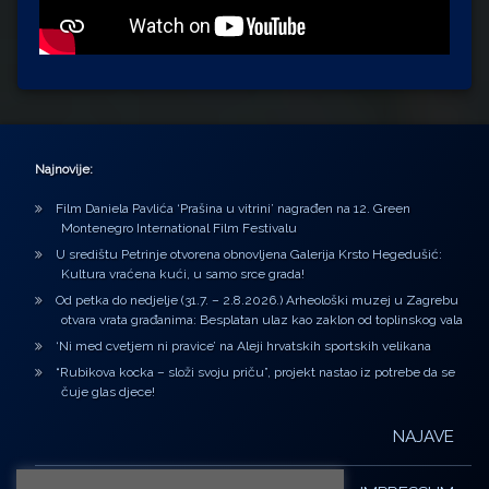
Najnovije:
Film Daniela Pavlića ‘Prašina u vitrini’ nagrađen na 12. Green
Montenegro International Film Festivalu
U središtu Petrinje otvorena obnovljena Galerija Krsto Hegedušić:
Kultura vraćena kući, u samo srce grada!
Od petka do nedjelje (31.7. – 2.8.2026.) Arheološki muzej u Zagrebu
otvara vrata građanima: Besplatan ulaz kao zaklon od toplinskog vala
‘Ni med cvetjem ni pravice’ na Aleji hrvatskih sportskih velikana
“Rubikova kocka – složi svoju priču”, projekt nastao iz potrebe da se
čuje glas djece!
NAJAVE