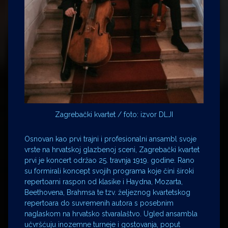
Zagrebački kvartet / foto: izvor DLJI
Osnovan kao prvi trajni i profesionalni ansambl svoje
vrste na hrvatskoj glazbenoj sceni, Zagrebački kvartet
prvi je koncert održao 25. travnja 1919. godine. Rano
su formirali koncept svojih programa koje čini široki
repertoarni raspon od klasike i Haydna, Mozarta,
Beethovena, Brahmsa te tzv. željeznog kvartetskog
repertoara do suvremenih autora s posebnim
naglaskom na hrvatsko stvaralaštvo. Ugled ansambla
učvršćuju inozemne turneje i gostovanja, poput