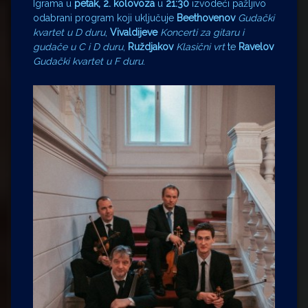
Igrama u
petak, 2. kolovoza
u
21:30
izvodeći pažljivo
odabrani program koji uključuje
Beethovenov
Gudački
kvartet u D duru
,
Vivaldijeve
Koncerti za gitaru i
gudače u C i D duru
,
Ruždjakov
Klasični vrt
te
Ravelov
Gudački kvartet u F duru
.