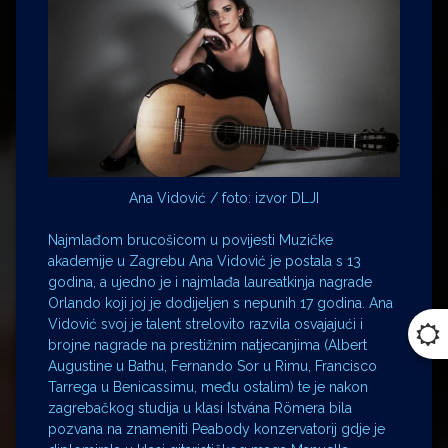
Ana Vidović / foto: izvor DLJI
Najmlađom brucošicom u povijesti Muzičke
akademije u Zagrebu Ana Vidović je postala s 13
godina, a ujedno je i najmlađa laureatkinja nagrade
Orlando koji joj je dodijeljen s nepunih 17 godina. Ana
Vidović svoj je talent strelovito razvila osvajajući i
brojne nagrade na prestižnim natjecanjima (Albert
Augustine u Bathu, Fernando Sor u Rimu, Francisco
Tarrega u Benicassimu, među ostalim) te je nakon
zagrebačkog studija u klasi Istvána Römera bila
pozvana na znameniti Peabody konzervatorij gdje je