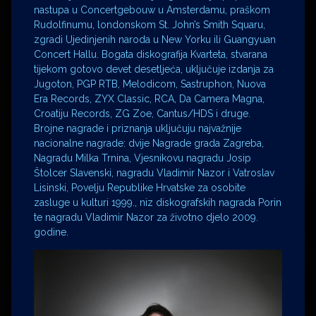
nastupa u Concertgebouw u Amsterdamu, praškom
Rudolfinumu, londonskom St. John’s Smith Squaru,
zgradi Ujedinjenih naroda u New Yorku ili Guangyuan
Concert Hallu. Bogata diskografija Kvarteta, stvarana
tijekom gotovo devet desetljeća, uključuje izdanja za
Jugoton, PGP RTB, Melodicom, Sastruphon, Nuova
Era Records, ZYX Classic, RCA, Da Camera Magna,
Croatiju Records, ZG Zoe, Cantus/HDS i druge.
Brojne nagrade i priznanja uključuju najvažnije
nacionalne nagrade: dvije Nagrade grada Zagreba,
Nagradu Milka Trnina, Vjesnikovu nagradu Josip
Štolcer Slavenski, nagradu Vladimir Nazor i Vatroslav
Lisinski, Povelju Republike Hrvatske za osobite
zasluge u kulturi 1999., niz diskografskih nagrada Porin
te nagradu Vladimir Nazor za životno djelo 2009.
godine.