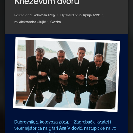
Kneževom dvoru
Impressum
Milenko Strižak
Drugi autori
Drugi autori
Posted on
1. kolovoza 2019.
Updated on
6. lipnja 2022.
Kategorije:
by
Aleksandar Olujić
Glazba
Matea Andrić
Ljiljana Lekanić-Kljaić
Željko Krznarić
Mario Lovreković
Miroslav Šantek
Dubrovnik, 1. kolovoza 2019.
–
Zagrebački kvartet
i
velemajstorica na gitari
Ana Vidović
, nastupit će na 70.