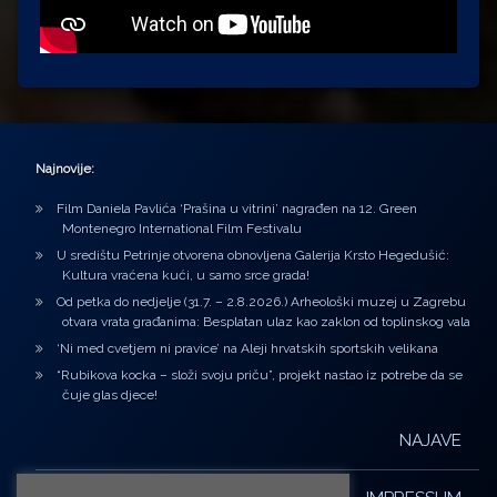
Najnovije:
Film Daniela Pavlića ‘Prašina u vitrini’ nagrađen na 12. Green
Montenegro International Film Festivalu
U središtu Petrinje otvorena obnovljena Galerija Krsto Hegedušić:
Kultura vraćena kući, u samo srce grada!
Od petka do nedjelje (31.7. – 2.8.2026.) Arheološki muzej u Zagrebu
otvara vrata građanima: Besplatan ulaz kao zaklon od toplinskog vala
‘Ni med cvetjem ni pravice’ na Aleji hrvatskih sportskih velikana
“Rubikova kocka – složi svoju priču”, projekt nastao iz potrebe da se
čuje glas djece!
NAJAVE