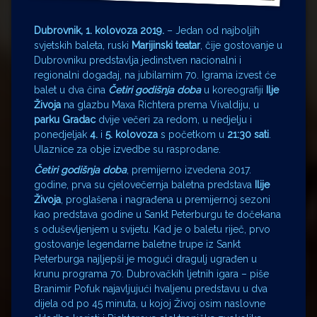
Dubrovnik, 1. kolovoza 2019.
– Jedan od najboljih
svjetskih baleta, ruski
Marijinski teatar
, čije gostovanje u
Dubrovniku predstavlja jedinstven nacionalni i
regionalni događaj, na jubilarnim 70. Igrama izvest će
balet u dva čina
Četiri godišnja doba
u koreografiji
Ilje
Živoja
na glazbu Maxa Richtera prema Vivaldiju, u
parku Gradac
dvije večeri za redom, u nedjelju i
ponedjeljak
4.
i
5. kolovoza
s početkom u
21:30 sati
.
Ulaznice za obje izvedbe su rasprodane.
Četiri godišnja doba
, premijerno izvedena 2017.
godine, prva su cjelovečernja baletna predstava
Ilije
Živoja
, proglašena i nagrađena u premijernoj sezoni
kao predstava godine u Sankt Peterburgu te dočekana
s oduševljenjem u svijetu. Kad je o baletu riječ, prvo
gostovanje legendarne baletne trupe iz Sankt
Peterburga najljepši je mogući dragulj ugrađen u
krunu programa 70. Dubrovačkih ljetnih igara – piše
Branimir Pofuk najavljujući hvaljenu predstavu u dva
dijela od po 45 minuta, u kojoj Živoj osim naslovne