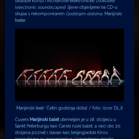
skladbe koristi i Richterove elektroničke zvokolike
(
electronic soundscapes
)
Sjene
objavljene na CD-u
skupa s rekomponiranim
Godišnjim dobima
. Marijnski
teatar
Marijinski teatr ‘Četiri godišnja doba’ / foto: izvor DLJI
Čuveni
Marijinski balet
utemeljen je u 18. stoljeću u
Sankt Peterburgu kao Carski ruski balet, a veći dio 20.
stoljeća poznat i slavan kao lenjingradski Kirov,
neizostavno je, nezamjenjivo i legendarno mjesto