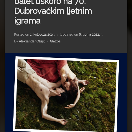
balet uskoro na 70.
Impressum
Milenko Strižak
Dubrovačkim ljetnim
Drugi autori
Drugi autori
igrama
Matea Andrić
Posted on
1. kolovoza 2019.
Updated on
6. lipnja 2022.
Kategorije:
by
Aleksandar Olujić
Glazba
Ljiljana Lekanić-Kljaić
Željko Krznarić
Mario Lovreković
Miroslav Šantek