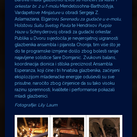
orkestar br. 2 u f-molu
Mendelssohna-Bartholdyja,
Vardapetove
Minijature
u obradi Sergeja Z.
Aslamaziana, Elgarovu
Serenadu za gudače u e-molu
,
Holstovu
Suitu Svetog Pavla
te Hendrixov
Purple
Haze
u Schnyderovoj obradi za gudački orkestar.
Publika u Dvoru svjedočila je nevjerojatnoj uigranosti
glazbenika ansambla i pijanista Chonija, tim više što je
do te programske izmjene došlo zbog bolesti ranije
najavljene solistice Sare Domjanić. Zvukovni balans,
koordinacija dionica i stilska preciznost Ansambla
Esperanza, koji čine i tri hrvatska glazbenika, začinjeni
eksplozijom mladenačke energije oduševili su sve
prisutne, naročito zbog činjenice da su tako visoku
razinu spremnosti, kvalitete i performanse pokazali
mladi glazbenici.
Fotografije: Lily Laum