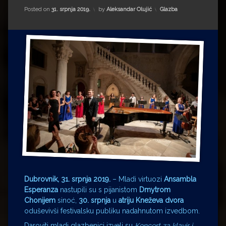
Impressum
Milenko Strižak
Kategorije:
Posted on
31. srpnja 2019.
by
Aleksandar Olujić
Glazba
Drugi autori
Drugi autori
Matea Andrić
Ljiljana Lekanić-Kljaić
Željko Krznarić
Mario Lovreković
Miroslav Šantek
Dubrovnik, 31. srpnja 2019.
– Mladi virtuozi
Ansambla
Esperanza
nastupili su s pijanistom
Dmytrom
Chonijem
sinoć,
30. srpnja
u
atriju Kneževa dvora
oduševivši festivalsku publiku nadahnutom izvedbom.
Daroviti mladi glazbenici izveli su
Koncert za klavir i