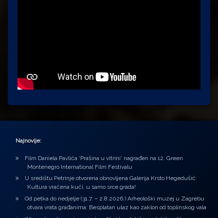
Najnovije:
Film Daniela Pavlića ‘Prašina u vitrini’ nagrađen na 12. Green
Montenegro International Film Festivalu
U središtu Petrinje otvorena obnovljena Galerija Krsto Hegedušić:
Kultura vraćena kući, u samo srce grada!
Od petka do nedjelje (31.7. – 2.8.2026.) Arheološki muzej u Zagrebu
otvara vrata građanima: Besplatan ulaz kao zaklon od toplinskog vala