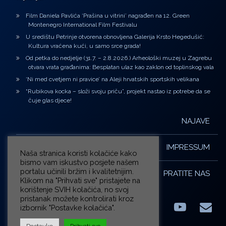
Film Daniela Pavlića ‘Prašina u vitrini’ nagrađen na 12. Green
Montenegro International Film Festivalu
U središtu Petrinje otvorena obnovljena Galerija Krsto Hegedušić:
Kultura vraćena kući, u samo srce grada!
Od petka do nedjelje (31.7. – 2.8.2026.) Arheološki muzej u Zagrebu
otvara vrata građanima: Besplatan ulaz kao zaklon od toplinskog vala
‘Ni med cvetjem ni pravice’ na Aleji hrvatskih sportskih velikana
“Rubikova kocka – složi svoju priču”, projekt nastao iz potrebe da se
čuje glas djece!
NAJAVE
IMPRESSUM
Naša stranica koristi kolačiće kako
bismo vam iskustvo posjete našem
portalu učinili bržim i kvalitetnijim.
PRATITE NAS
Klikom na "Prihvati sve" pristajete na
korištenje SVIH kolačića, no svoj
pristanak možete kontrolirati kroz
izbornik "Postavke kolačića".
Facebook
LinkedIn
YouTub
E-m
X.com