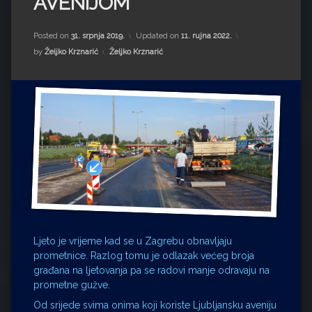
AVENIJOM
Impressum
Milenko Strižak
Drugi autori
Drugi autori
Posted on
31. srpnja 2019.
Updated on
11. rujna 2022.
Kategorije:
by
Željko Krznarić
Željko Krznarić
Matea Andrić
Ljiljana Lekanić-Kljaić
Željko Krznarić
Mario Lovreković
Miroslav Šantek
Ljeto je vrijeme kad se u Zagrebu obnavljaju
prometnice. Razlog tomu je odlazak većeg broja
građana na ljetovanja pa se radovi manje odravaju na
prometne gužve.
Od srijede svima onima koji koriste Ljubljansku aveniju