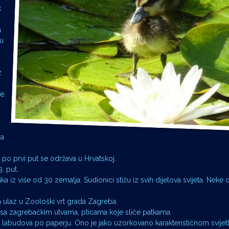
k
a
nu
z
e.
ra
o prvi put se održava u Hrvatskoj.
. put.
 iz više od 30 zemalja. Sudionici stižu iz svih dijelova svijeta. Neke 
n ulaz u Zoološki vrt grada Zagreba.
sa zagrebačkim utvama, pticama koje sliče patkama.
i labudova po paperju. Ono je jako uzorkovano karakterističnom svije