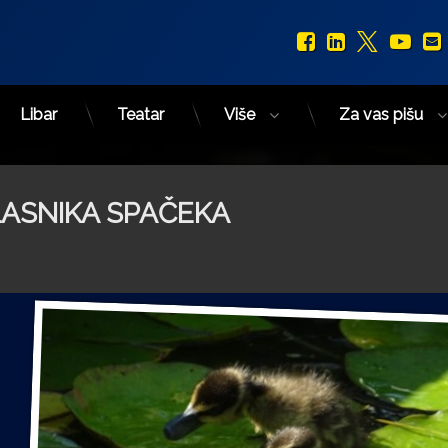
Facebook
LinkedIn
X.com
You
Libar
Teatar
Više
Za vas pišu
LASNIKA SPAČEKA