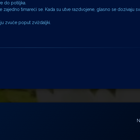
 do potiljka.
 zajedno timareći se. Kada su utve razdvojene, glasno se dozivaju s
anju zvuče poput zviždaljki.
N