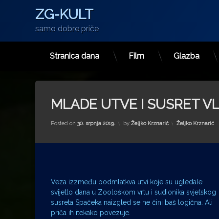
ZG-KULT
samo dobre priče
Stranica dana
Film
Glazba
Preskoči
na
sadržaj
MLADE UTVE I SUSRET V
Kategorije:
Posted on
30. srpnja 2019.
by
Željko Krznarić
Željko Krznarić
Veza izzmeđu podmlatkva utvi koje su ugledale
svijetlo dana u Zoološkom vrtu i sudionika svjetskog
susreta Spačeka naizgled se ne čini baš logična. Ali
priča ih itekako povezuje.