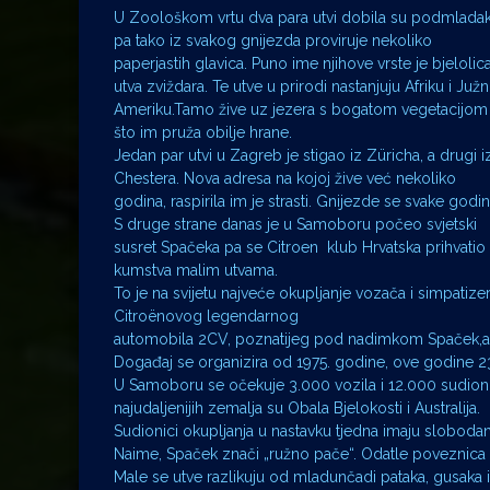
U Zoološkom vrtu dva para utvi dobila su podmlada
pa tako iz svakog gnijezda proviruje nekoliko
paperjastih glavica. Puno ime njihove vrste je bjelolic
utva zviždara. Te utve u prirodi nastanjuju Afriku i Juž
Ameriku.Tamo žive uz jezera s bogatom vegetacijom
što im pruža obilje hrane.
Jedan par utvi u Zagreb je stigao iz Züricha, a drugi i
Chestera. Nova adresa na kojoj žive već nekoliko
godina, raspirila im je strasti. Gnijezde se svake godin
S druge strane danas je u Samoboru počeo svjetski
susret Spačeka pa se Citroen klub Hrvatska prihvatio
kumstva malim utvama.
To je na svijetu najveće okupljanje vozača i simpatize
Citroënovog legendarnog
automobila 2CV, poznatijeg pod nadimkom Spaček,a p
Događaj se organizira od 1975. godine, ove godine 23
U Samoboru se očekuje 3.000 vozila i 12.000 sudionika
najudaljenijih zemalja su Obala Bjelokosti i Australija.
Sudionici okupljanja u nastavku tjedna imaju sloboda
Naime, Spaček znači „ružno pače“. Odatle poveznica 
Male se utve razlikuju od mladunčadi pataka, gusaka 