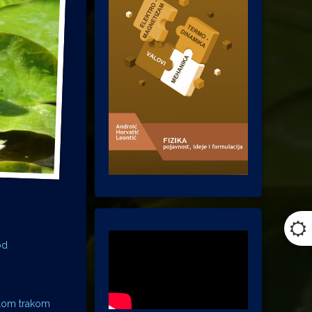
od
tlom trakom