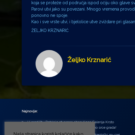
koja se proteže od područja ispod očiju oko glave sve
Parovi utvi jako su povezani. Mnogo vremena provode
ponovno ne spoje.
Kao i sve vrste utvi, i bjelolice utve zviždare pri glas
ŽELJKO KRZNARIĆ
Željko Krznarić
Najnovije:
U središtu Petrinje otvorena obnovljena Galerija Krsto
Hegedušić: Kultura vraćena kući, u samo srce grada!
Naša stranica koristi kolačiće kako
Od petka do nedjelje (31.7. – 2.8.2026.) Arheološki muzej