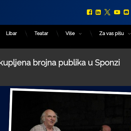
Facebook
LinkedIn
X.com
You
Libar
Teatar
Više
Za vas pišu
upljena brojna publika u Sponzi