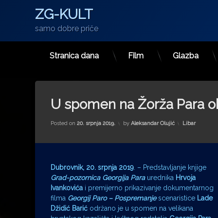
ZG-KULT
samo dobre priče
Stranica dana
Film
Glazba
Preskoči
na
sadržaj
U spomen na Žorža Para ok
Kategorije:
Posted on
20. srpnja 2019.
by
Aleksandar Olujić
Libar
Dubrovnik, 20. srpnja 2019
. – Predstavljanje knjige
Grad-pozornica Georgija Para
urednika
Hrvoja
Ivankovića
i premijerno prikazivanje dokumentarnog
filma
Georgij Paro – Pospremanje
scenaristice
Lade
Džidić Barić
održano je u spomen na velikana