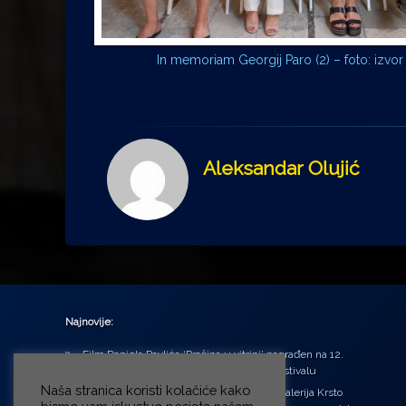
In memoriam Georgij Paro (2) – foto: izvor
Aleksandar Olujić
Najnovije:
Film Daniela Pavlića ‘Prašina u vitrini’ nagrađen na 12.
Green Montenegro International Film Festivalu
Naša stranica koristi kolačiće kako
U središtu Petrinje otvorena obnovljena Galerija Krsto