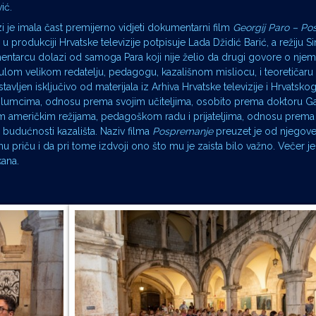
ić.
i je imala čast premijerno vidjeti dokumentarni film
Georgij Paro – P
 produkciji Hrvatske televizije potpisuje Lada Džidić Barić, a režiju Sin
mentarcu dolazi od samoga Para koji nije želio da drugi govore o njem
om velikom redatelju, pedagogu, kazališnom misliocu, i teoretičaru 
sastavljen isključivo od materijala iz Arhiva Hrvatske televizije i Hrvatskog
 glumcima, odnosu prema svojim učiteljima, osobito prema doktoru Gav
im američkim režijama, pedagoškom radu i prijateljima, odnosu prema 
a o budućnosti kazališta. Naziv filma
Pospremanje
preuzet je od njegove
u priču i da pri tome izdvoji ono što mu je zaista bilo važno. Večer j
ana.