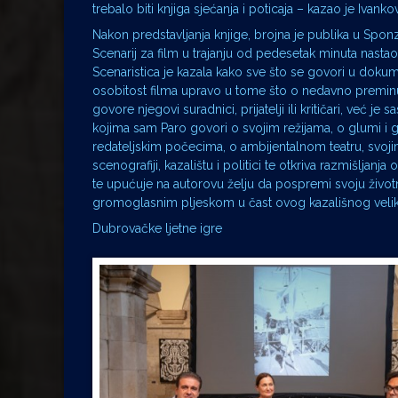
trebalo biti knjiga sjećanja i poticaja – kazao je Ivankov
Nakon predstavljanja knjige, brojna je publika u Sponz
Scenarij za film u trajanju od pedesetak minuta nastao u
Scenaristica je kazala kako sve što se govori u doku
osobitost filma upravo u tome što o nedavno preminul
govore njegovi suradnici, prijatelji ili kritičari, već je 
kojima sam Paro govori o svojim režijama, o glumi i
redateljskim počecima, o ambijentalnom teatru, svoj
scenografiji, kazalištu i politici te otkriva razmišljanj
te upućuje na autorovu želju da pospremi svoju životn
gromoglasnim pljeskom u čast ovog kazališnog velik
Dubrovačke ljetne igre