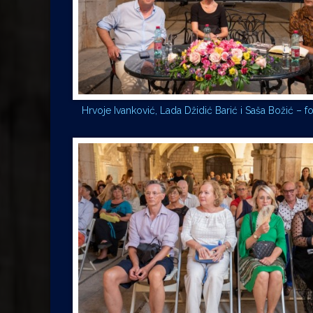
Hrvoje Ivanković, Lada Džidić Barić i Saša Božić – fo