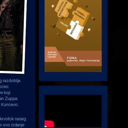
g razdoblja
počeo
e koji
ran Zuppa,
a Kunčević.
 krvotok našeg
i ovo izdanje