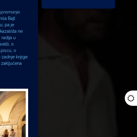
ospremanje
.
iša Bajt.
u, pa je
kazališta ne
 radija u
elli, o
piscu, o
 zadnje knjige
e zaključena