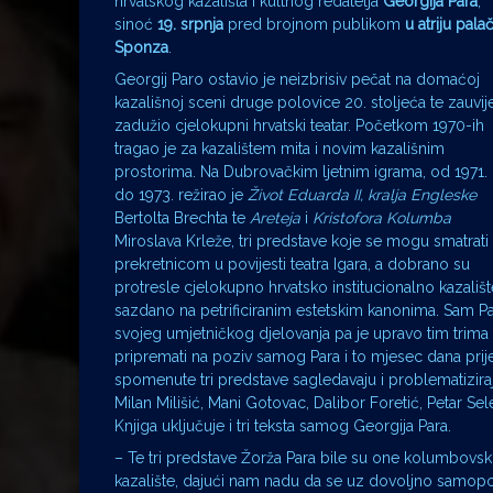
hrvatskog kazališta i kultnog redatelja
Georgija Para
,
sinoć
19. srpnja
pred brojnom publikom
u atriju pala
Sponza
.
Georgij Paro ostavio je neizbrisiv pečat na domaćoj
kazališnoj sceni druge polovice 20. stoljeća te zauvij
zadužio cjelokupni hrvatski teatar. Početkom 1970-ih
tragao je za kazalištem mita i novim kazališnim
prostorima. Na Dubrovačkim ljetnim igrama, od 1971.
do 1973. režirao je
Život Eduarda II, kralja Engleske
Bertolta Brechta te
Areteja
i
Kristofora Kolumba
Miroslava Krleže, tri predstave koje se mogu smatrati
prekretnicom u povijesti teatra Igara, a dobrano su
protresle cjelokupno hrvatsko institucionalno kazališt
sazdano na petrificiranim estetskim kanonima. Sam P
svojeg umjetničkog djelovanja pa je upravo tim trima
pripremati na poziv samog Para i to mjesec dana prije
spomenute tri predstave sagledavaju i problematiziraj
Milan Milišić, Mani Gotovac, Dalibor Foretić, Petar Se
Knjiga uključuje i tri teksta samog Georgija Para.
– Te tri predstave Žorža Para bile su one kolumbovsk
kazalište, dajući nam nadu da se uz dovoljno samopou