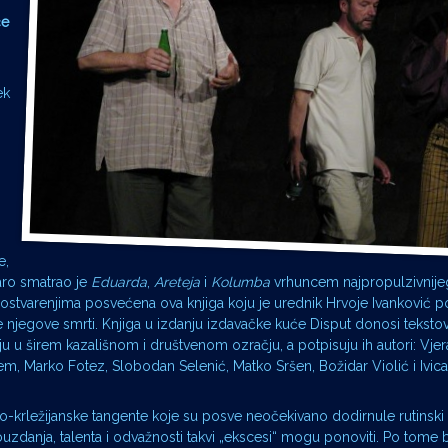
če
ek
e,
aro smatrao je
Eduarda
,
Areteja
i
Kolumba
vrhuncem najpropulzivnije
 ostvarenjima posvećena ova knjiga koju je urednik Hrvoje Ivanković 
 njegove smrti. Knjiga u izdanju izdavačke kuće Disput donosi tekstov
u u širem kazališnom i društvenom ozračju, a potpisuju ih autori: Vje
lem, Marko Fotez, Slobodan Selenić, Matko Sršen, Božidar Violić i Ivic
o-krležijanske tangente koje su posve neočekivano dodirnule rutinski
zdanja, talenta i odvažnosti takvi „ekscesi“ mogu ponoviti. Po tome b