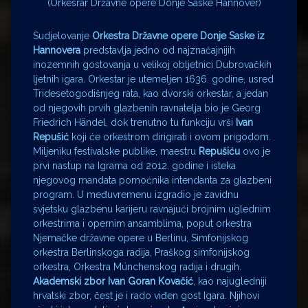
(Orkesrar Državne opere Donje Saske Hannover)
Sudjelovanje
Orkestra Državne opere Donje Saske iz
Hannovera
predstavlja jedno od najznačajnijih
inozemnih gostovanja u velikoj obljetnici Dubrovačkih
ljetnih igara. Orkestar je utemeljen 1636. godine, usred
Tridesetogodišnjeg rata, kao dvorski orkestar, a jedan
od njegovih prvih glazbenih ravnatelja bio je Georg
Friedrich Händel, dok trenutno tu funkciju vrši
Ivan
Repušić
koji će orkestrom dirigirati i ovom prigodom.
Miljeniku festivalske publike, maestru
Repušiću
ovo je
prvi nastup na Igrama od 2012. godine i isteka
njegovog mandata pomoćnika intendanta za glazbeni
program. U međuvremenu izgradio je zavidnu
svjetsku glazbenu karijeru ravnajući brojnim uglednim
orkestrima i opernim ansamblima, poput orkestra
Njemačke državne opere u Berlinu, Simfonijskog
orkestra Berlinskoga radija, Praškog simfonijskog
orkestra, Orkestra Münchenskog radija i drugih.
Akademski zbor Ivan Goran Kovačić
, kao najugledniji
hrvatski zbor, čest je i rado viđen gost Igara. Njihovi