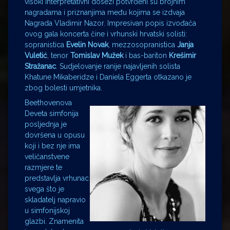
visoki interpretativni dosezi potvrđeni su brojnim
nagradama i priznanjima među kojima se izdvaja
Nagrada Vladimir Nazor. Impresivan popis izvođača
ovog gala koncerta čine i vrhunski hrvatski solisti:
sopranistica
Evelin Novak
, mezzosopranistica
Janja
Vuletić
, tenor
Tomislav Mužek
i bas-bariton
Krešimir
Stražanac
. Sudjelovanje ranije najavljenih solista
Khatune Mikaberidze i Daniela Eggerta otkazano je
zbog bolesti umjetnika.
Beethovenova
Deveta simfonija
posljednja je
dovršena u opusu
koji i bez nje ima
veličanstvene
razmjere te
predstavlja vrhunac
svega što je
skladatelj napravio
u simfonijskoj
glazbi. Znamenita