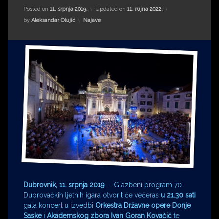
Impressum
Milenko Strižak
Posted on
11. srpnja 2019.
Updated on
11. rujna 2022.
Kategorije:
by
Aleksandar Olujić
Najave
Drugi autori
Drugi autori
Matea Andrić
Ljiljana Lekanić-Kljaić
Željko Krznarić
Mario Lovreković
Miroslav Šantek
Dubrovnik, 11. srpnja 2019
. – Glazbeni program 70.
Dubrovačkih ljetnih igara otvorit će večeras
u 21.30 sati
gala koncert u izvedbi
Orkestra Državne opere Donje
Saske
i
Akademskog zbora Ivan Goran Kovačić
te