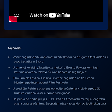
Najnovije:
Večer nagrađivanih kratkometražnih filmova na drugom Star Gardensu
ovog četvrtka u Sisku
U drvenoj korablji „Galerije uz rijeku“ u Brestu Pokupskom kraj
Petrinje otvorena izložba “Čuvari ljepote našeg kraja 2”
Film Daniela Pavlića ‘Prašina u vitrini’ nagrađen na 12. Green
Montenegro International Film Festivalu
U središtu Petrinje otvorena obnovljena Galerija Krsto Hegedušić:
Kultura vraćena kući, u samo srce grada!
Od petka do nedjelje (31.7. – 2.8.2026.) Arheološki muzej u Zagrebu
otvara vrata građanima: Besplatan ulaz kao zaklon od toplinskog vala