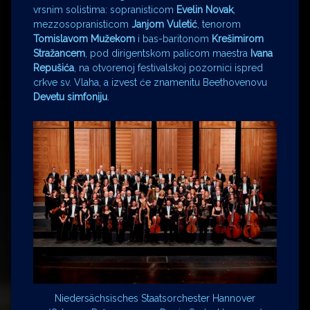
vrsnim solistima: sopranisticom
Evelin Novak
,
mezzosopranisticom
Janjom Vuletić
, tenorom
Tomislavom Mužekom
i bas-baritonom
Krešimirom
Stražancem
, pod dirigentskom palicom maestra
Ivana
Repušića
, na otvorenoj festivalskoj pozornici ispred
crkve sv. Vlaha, a izvest će znamenitu Beethovenovu
Devetu simfoniju
.
Niedersächsisches Staatsorchester Hannover