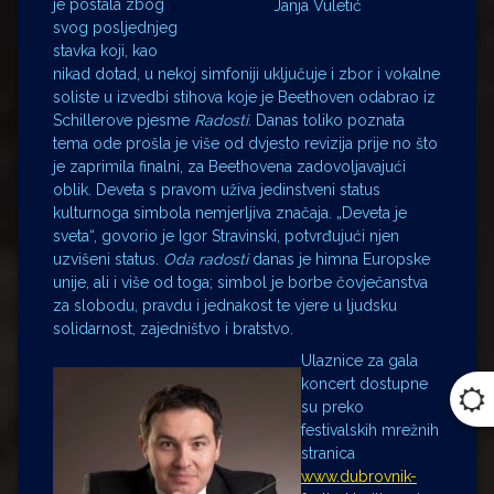
je postala zbog
Janja Vuletić
svog posljednjeg
stavka koji, kao
nikad dotad, u nekoj simfoniji uključuje i zbor i vokalne
soliste u izvedbi stihova koje je Beethoven odabrao iz
Schillerove pjesme
Radosti
. Danas toliko poznata
tema ode prošla je više od dvjesto revizija prije no što
je zaprimila finalni, za Beethovena zadovoljavajući
oblik. Deveta s pravom uživa jedinstveni status
kulturnoga simbola nemjerljiva značaja. „Deveta je
sveta“, govorio je Igor Stravinski, potvrđujući njen
uzvišeni status.
Oda radosti
danas je himna Europske
unije, ali i više od toga; simbol je borbe čovječanstva
za slobodu, pravdu i jednakost te vjere u ljudsku
solidarnost, zajedništvo i bratstvo.
Ulaznice za gala
koncert dostupne
su preko
festivalskih mrežnih
stranica
www.dubrovnik-