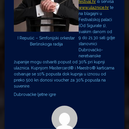
festival.hr
ili servisa
www.ulaznice.hr
te
na blagajni u
Festivalskoj palači
(Od Sigurate 1),
svakim danom od
9 do 21.30 sati gdje
I Repušić – Simfonijski orkestar
stanovnici
Berlinskoga radija
Dubrovačko-
neretvanske
županije mogu ostvariti popust od 30% pri kupnji
ulaznica. Kupnjom Mastercard® i Maestro® karticama
ostvaruje se 10% popusta dok kupnja u iznosu od
preko 500 kn donosi voucher za 30% popusta na
suvenire.
Dubrovačke ljetne igre