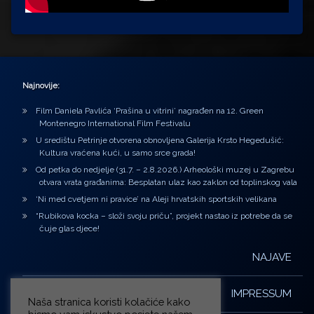
Najnovije:
Film Daniela Pavlića ‘Prašina u vitrini’ nagrađen na 12. Green
Montenegro International Film Festivalu
U središtu Petrinje otvorena obnovljena Galerija Krsto Hegedušić:
Kultura vraćena kući, u samo srce grada!
Od petka do nedjelje (31.7. – 2.8.2026.) Arheološki muzej u Zagrebu
otvara vrata građanima: Besplatan ulaz kao zaklon od toplinskog vala
‘Ni med cvetjem ni pravice’ na Aleji hrvatskih sportskih velikana
“Rubikova kocka – složi svoju priču”, projekt nastao iz potrebe da se
čuje glas djece!
NAJAVE
IMPRESSUM
Naša stranica koristi kolačiće kako