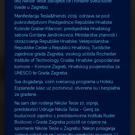
liku Nikole Tesle zasvijetlit će i fontane Sveučilišne
livade u Zagrebu.
Manifestacija Tesla&friends 2019. održava se pod
pokroviteljstvom Predsjednice Republike Hrvatske
Kolinde Grabar-Kitarović, predsjednika Hrvatskog
sabora Gordana Jandrokovića, Ministarstva znanosti i
obrazovanja Republike Hrvatske, Veleposlanstva
Republike Češke u Republici Hrvatskoj, Turističke
zajednice grada Zagreba, visokog učilišta Rochester
Institute of Technology Croatia, Hrvatske gospodarske
komore – Komore Zagreb, Hrvatskog povjerenstva za
UNESCO te Grada Zagreba.
Sva događanja, osim svečanog programa u Hotelu
Esplanade (ulaz uz pozivnicu), otvorena su i besplatna
za građane.
Na sam dan rođenja Nikole Tesle 10. srpnja,
predstavnici Udruge Nikola Tesla – Genij za
budućnost zajedno s predstavnicima Instituta Ruđer
Bošković i Grada Zagreba položit će cvijeće na
spomenik Nikole Tesle u Zagrebu. Nakon polaganja
cvijeće održat će se i prigodni umjetnički program. U