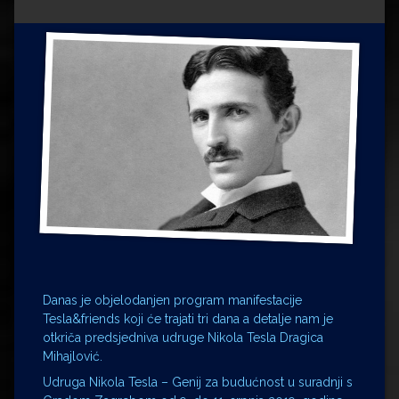
Impressum
Milenko Strižak
Drugi autori
Drugi autori
Matea Andrić
Ljiljana Lekanić-Kljaić
Željko Krznarić
Mario Lovreković
Miroslav Šantek
Danas je objelodanjen program manifestacije
Tesla&friends koji će trajati tri dana a detalje nam je
otkriča predsjedniva udruge Nikola Tesla Dragica
Mihajlović.
Udruga Nikola Tesla – Genij za budućnost u suradnji s