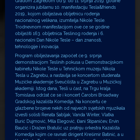
Gradom Zagrebom od 9. do 11. srpnja 2019. godine
organizira jubilarnu 10. manifestaciju Tesla&friends
2019., kojom obilježava obljetnicu rođenja
nacionalnog velikana, izumitelja Nikole Tesle.
Trodnevnom manifestacijom ove će se godine
obilježiti 163. obljetnica Teslinog rođenja i 6.
nacionalni Dan Nikole Tesle – dan znanosti,
tehnologije i inovacija.
Program obilježavanja započet će 9. srpnja
demonstracijom Teslinih pokusa u Demonstracijskom
kabinetu Nikole Tesle u Tehničkom muzeju Nikola
Tesla u Zagrebu, a nastavlja se koncertom studenata
Muzičke akademije Sveučilišta u Zagrebu u Muzičkoj
akademiji. Istog dana, Tesli u čast, na Trgu kralja
Tomislava održat će se i koncert Čarobni Broadway
Gradskog kazališta Komedija. Na koncertu će
glazbene brojeve nekih od najvećih svjetskih mjuzikala
izvesti solisti Renata Sabljak, Vanda Winter, Vlatka
Burić Dujmović, Mila Elegović, Đani Stipaničev, Ervin
Baučić i Dražen Bratulić uz pratnju orkestra Kazališta
Komedija kojim će ravnati dirigent Krešimir Batinić, a u