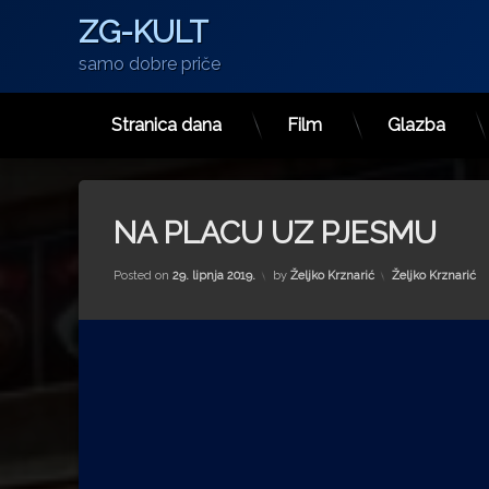
ZG-KULT
samo dobre priče
Stranica dana
Film
Glazba
Preskoči
na
sadržaj
NA PLACU UZ PJESMU
Kategorije:
Posted on
29. lipnja 2019.
by
Željko Krznarić
Željko Krznarić
Reproduktor
videozapisa