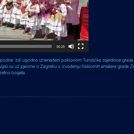
00:29
rijepodne bili ugodno iznenađeni poklonom Turističke zajednice grada
ljali su uz pjesme o Zagrebu u izvođenju folklornih amatera grada Z
uzetno bogata.