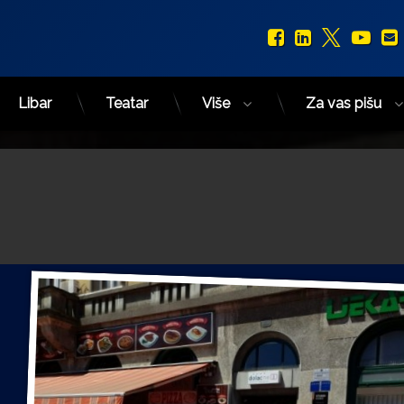
Facebook
LinkedIn
X.com
You
Libar
Teatar
Više
Za vas pišu