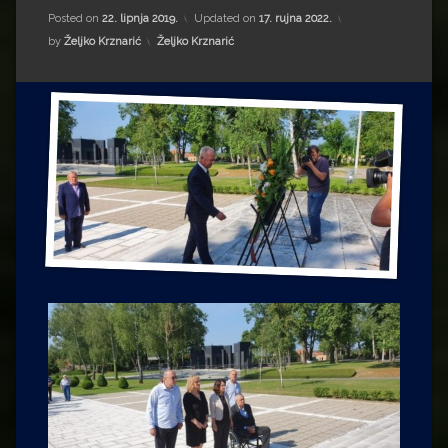
Impressum
Milenko Strižak
Posted on
22. lipnja 2019.
Updated on
17. rujna 2022.
Kategorije:
by
Željko Krznarić
Željko Krznarić
Drugi autori
Drugi autori
Matea Andrić
Ljiljana Lekanić-Kljaić
Željko Krznarić
Mario Lovreković
Miroslav Šantek