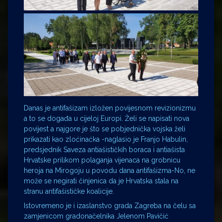
Danas je antifašizam izložen povijesnom revizionizmu
a to se događa u cijeloj Europi. Želi se napisati nova
povijest a najgore je što se pobjednička vojska želi
prikazati kao zloćinaćka -naglasio je Franjo Habulin,
predsjednik Saveza antiašističkih boraca i antiašista
Hrvatske prilikom polaganja vijenaca na grobnicu
heroja na Mirogoju u povodu dana antifašizma-No, ne
može se negirati činjenica da je Hrvatska stala na
stranu antifašističke koalicije.
Istovremeno je i izaslanstvo grada Zagreba na čelu sa
zamjenicom gradonačelnika Jelenom Pavičić