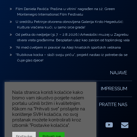
Film Daniela Pavlića ‘Prašina u vitrini’ nagrađen na 12. Green
Montenegro International Film Festivalu
U središtu Petrinje otvorena obnovljena Galerija Krsto Hegedušić:
Kultura vraćena kući, u samo srce grada!
Od petka do nedjelje (31.7. – 2.8.2026.) Arheološki muzej u Zagrebu
otvara vrata građanima: Besplatan ulaz kao zaklon od toplinskog vala
‘Ni med cvetjem ni pravice’ na Aleji hrvatskih sportskih velikana
“Rubikova kocka – složi svoju priču”, projekt nastao iz potrebe da se
čuje glas djece!
NAJAVE
IMPRESSUM
Naša stranica koristi kolačiće kako
bismo vam iskustvo posjete našem
portalu učinili bržim i kvalitetnijim.
PRATITE NAS
Klikom na "Prihvati sve" pristajete na
korištenje SVIH kolačića, no svoj
pristanak možete kontrolirati kroz
izbornik "Postavke kolačića".
Facebook
LinkedIn
YouTub
E-m
X.com
Postavke
Prihvati sve