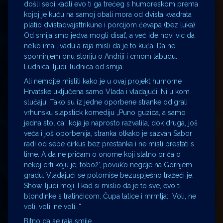
došli sebi kadli evo ti ga trećeg s humoreskom prema
kojoj je kuću na samoj obali mora od dvista kvadrata
platio dvistadvajsttrikune i porcijom ćevapa (bez luka).
Od smija smo jedva mogli disat’, a već ide novi vic da
ne’ko ima livadu a raja misli da je to kuća. Da ne
spominjem onu štoriju o Andriji i crnom labudu.
Ludnica, ljudi, ludnica od smija.
Ali nemojte misliti kako je u ovaj projekt humorne
Hrvatske uključena samo Vlada i vladajući. Ni u kom
slučaju. Tako su iz jedne oporbene stranke odigrali
vrhunsku slapstick komediju „Puno guzica, a samo
jedna stolica“ koja je naprosto razvalila, dok druga, još
veća i još oporbenija, stranka otkako je sazvan Sabor
radi od sebe cirkus bez prestanka i ne misli prestati s
time. A da ne pričam o onome koji stalno priča o
nekoj crti koju je, tobož’, povuk’o negdje na Gornjem
gradu. Vladajući se polomiše bezuspješno tražeći je.
Show, ljudi moji. I kad si mislio da je to sve, evo ti
blondinke s tratinčicom. Čupa latice i mrmlja: „Voli, ne
voli, voli, ne voli…“
Bitno da se raja smije.