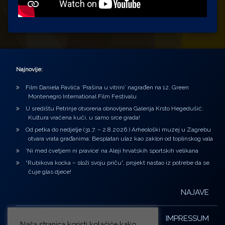
Najnovije:
Film Daniela Pavlića ‘Prašina u vitrini’ nagrađen na 12. Green
Montenegro International Film Festivalu
U središtu Petrinje otvorena obnovljena Galerija Krsto Hegedušić:
Kultura vraćena kući, u samo srce grada!
Od petka do nedjelje (31.7. – 2.8.2026.) Arheološki muzej u Zagrebu
otvara vrata građanima: Besplatan ulaz kao zaklon od toplinskog vala
‘Ni med cvetjem ni pravice’ na Aleji hrvatskih sportskih velikana
“Rubikova kocka – složi svoju priču”, projekt nastao iz potrebe da se
čuje glas djece!
NAJAVE
IMPRESSUM
Naša stranica koristi kolačiće kako