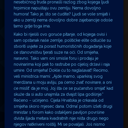
nesebičnog truda pronašli razlog zbog kojega ljudi
hrpimice napuštaju ovu zemlju. Nema dovoljno
humora! Tako je, što se čudite? Ljudi se vole smijati i
ako u zemlji nema dovoljno dobre zajebancije odoše
tamo gdje toga ima.
Kako bi riješili ovo goruće pitanje, od kojega ovisi i
sam opstanak naše zemlje, političke elite odlučile su
stvoriti uvjete za porast humorističnih događanja koje
će stanovništvu tjerati suze na oči. Od smijeha,
naravno. Tako vam oni smisle foru i prodaju je
novinarima koji pak to rastrube po cijeloj državi i raja
umire. Od smijeha! Dokle ću to naglašavat’! Recimo,
veli ministrica mami: „Ajde mamo, uparkiraj svog
merdžana u moju avliju, pa ćemo zvat’ novinare, a oni
će mislit’ da je moj. Joj šta će se pučanstvo smijat’ kad
skuže da si auto unajmila za dvajst lipa godišnje.“
Rečeno – učinjeno. Cijela Hrvatska je crkavala od
smijeha skoro mjesec dana. Odma’ potom izleti drugi
ministar s forom kako ostakljeni paviljon površine
dvista iljada metara kvadratnih nije ništa drugo nego
njegov natkriveni roštilj. Mi se povaljali. Još nismo