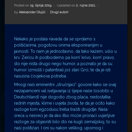
Impressum
Milenko Strižak
Posted on
19. lipnja 2019.
Updated on
2. rujna 2021.
Kategorije:
by
Aleksandar Olujić
Drugi autori
Drugi autori
Drugi autori
Matea Andrić
Nekako je postala navada da se sprdamo s
Ljiljana Lekanić-Kljaić
političarima, pogotovu onima eksponiranijim u
javnosti. To nam je jednostavno, da tako kažem, ušlo u
Željko Krznarić
krv. Zericu ih podbodemo pa kom’ krivo, kom’ pravo,
što nije ništa drugo nego humor, a poznato je da su
humor izmislili i patentirali još stari Grci, te da je isti
Mario Lovreković
nasušna čovjekova potreba.
Mnogi naši eminentni „stručnjaci“ govore kako se ovaj
Miroslav Šantek
nezapamćeni val iseljavanja iz lijepe naše (osobito u
Deutschland) nije dogodio zbog plaća, nedostatka
radnih mjesta, klime i uvjeta života, te da je očito kako
razloge tom egzodusu treba tražiti drugdje. Naša
sreća u nesreći je da ako itko može pronaći uvjerljive
razloge za objasniti bilo što na kugli zemaljskoj, to su
naši političari. I oni su nakon velikog, upornog i