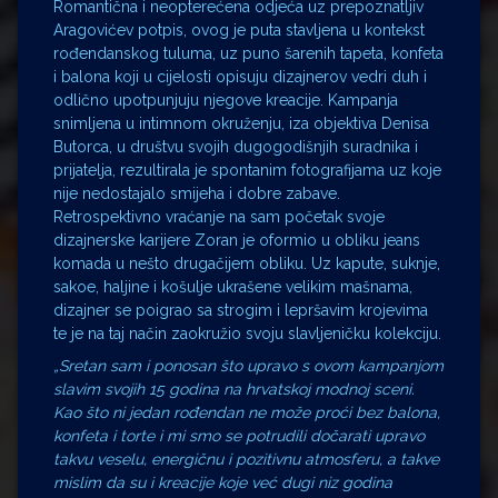
Romantična i neopterećena odjeća uz prepoznatljiv
Aragovićev potpis, ovog je puta stavljena u kontekst
rođendanskog tuluma, uz puno šarenih tapeta, konfeta
i balona koji u cijelosti opisuju dizajnerov vedri duh i
odlično upotpunjuju njegove kreacije. Kampanja
snimljena u intimnom okruženju, iza objektiva Denisa
Butorca, u društvu svojih dugogodišnjih suradnika i
prijatelja, rezultirala je spontanim fotografijama uz koje
nije nedostajalo smijeha i dobre zabave.
Retrospektivno vraćanje na sam početak svoje
dizajnerske karijere Zoran je oformio u obliku jeans
komada u nešto drugačijem obliku. Uz kapute, suknje,
sakoe, haljine i košulje ukrašene velikim mašnama,
dizajner se poigrao sa strogim i lepršavim krojevima
te je na taj način zaokružio svoju slavljeničku kolekciju.
„Sretan sam i ponosan što upravo s ovom kampanjom
slavim svojih 15 godina na hrvatskoj modnoj sceni.
Kao što ni jedan rođendan ne može proći bez balona,
konfeta i torte i mi smo se potrudili dočarati upravo
takvu veselu, energičnu i pozitivnu atmosferu, a takve
mislim da su i kreacije koje već dugi niz godina