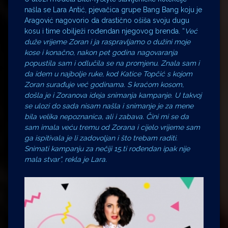
našla se Lara Antić, pjevačica grupe Bang Bang koju je
Aragović nagovorio da drastično ošiša svoju dugu
kosu i time obilježi rođendan njegovog brenda. “
Već
duže vrijeme Zoran i ja raspravljamo o dužini moje
kose i konačno, nakon pet godina nagovaranja
popustila sam i odlučila se na promjenu. Znala sam i
da idem u najbolje ruke, kod Katice Topčić s kojom
Zoran surađuje već godinama. S kraćom kosom,
došla je i Zoranova ideja snimanja kampanje. U takvoj
se ulozi do sada nisam našla i snimanje je za mene
bila velika nepoznanica, ali i zabava. Čini mi se da
sam imala veću tremu od Zorana i cijelo vrijeme sam
ga ispitivala je li zadovoljan i što trebam raditi.
Snimati kampanju za nečiji 15.ti rođendan ipak nije
mala stvar”, rekla je Lara.