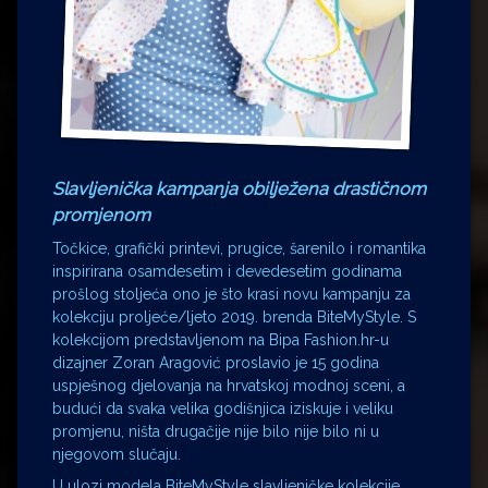
Slavljenička kampanja obilježena drastičnom
promjenom
Točkice, grafički printevi, prugice, šarenilo i romantika
inspirirana osamdesetim i devedesetim godinama
prošlog stoljeća ono je što krasi novu kampanju za
kolekciju proljeće/ljeto 2019. brenda BiteMyStyle. S
kolekcijom predstavljenom na Bipa Fashion.hr-u
dizajner Zoran Aragović proslavio je 15 godina
uspješnog djelovanja na hrvatskoj modnoj sceni, a
budući da svaka velika godišnjica iziskuje i veliku
promjenu, ništa drugačije nije bilo nije bilo ni u
njegovom slučaju.
U ulozi modela BiteMyStyle slavljeničke kolekcije