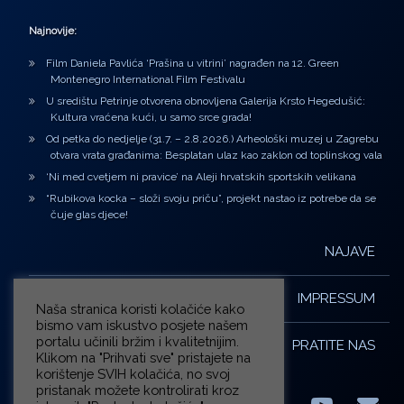
Najnovije:
Film Daniela Pavlića ‘Prašina u vitrini’ nagrađen na 12. Green
Montenegro International Film Festivalu
U središtu Petrinje otvorena obnovljena Galerija Krsto Hegedušić:
Kultura vraćena kući, u samo srce grada!
Od petka do nedjelje (31.7. – 2.8.2026.) Arheološki muzej u Zagrebu
otvara vrata građanima: Besplatan ulaz kao zaklon od toplinskog vala
‘Ni med cvetjem ni pravice’ na Aleji hrvatskih sportskih velikana
“Rubikova kocka – složi svoju priču”, projekt nastao iz potrebe da se
čuje glas djece!
NAJAVE
IMPRESSUM
Naša stranica koristi kolačiće kako
bismo vam iskustvo posjete našem
portalu učinili bržim i kvalitetnijim.
PRATITE NAS
Klikom na "Prihvati sve" pristajete na
korištenje SVIH kolačića, no svoj
pristanak možete kontrolirati kroz