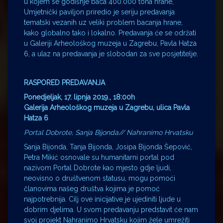
u kojem se godišnje baca 400.000 tona hrane,
Umjetnički paviljon priredio je seriju predavanja
tematski vezanih uz veliki problem bacanja hrane,
kako globalno tako i lokalno. Predavanja će se održati
u Galeriji Arheološkog muzeja u Zagrebu, Pavla Hatza
6, a ulaz na predavanja je slobodan za sve posjetitelje.
RASPORED PREDAVANJA
Ponedjeljak, 17. lipnja 2019., 18:00h
Galerija Arheološkog muzeja u Zagrebu, ulica Pavla
Hatza 6
Portal Dobrote, Sanja Bijonda// Nahranimo Hrvatsku
Sanja Bijonda, Tanja Bijonda, Josipa Bijonda Šepović,
Petra Mikić osnovale su humanitarni portal pod
nazivom Portal Dobrote kao mjesto gdje ljudi,
neovisno o društvenom statusu, mogu pomoći
članovima našeg društva kojima je pomoć
najpotrebnija. Cilj ove inicijative je ujediniti ljude u
dobrim djelima. U svom predavanju predstavit će nam
svoj projekt Nahranimo Hrvatsku kojim žele umrežiti