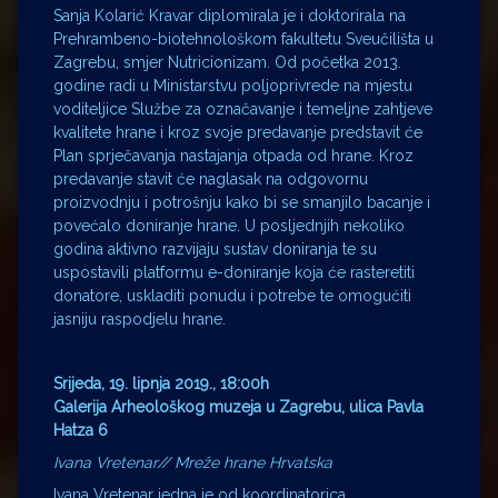
Sanja Kolarić Kravar diplomirala je i doktorirala na
Prehrambeno-biotehnološkom fakultetu Sveučilišta u
Zagrebu, smjer Nutricionizam. Od početka 2013.
godine radi u Ministarstvu poljoprivrede na mjestu
voditeljice Službe za označavanje i temeljne zahtjeve
kvalitete hrane i kroz svoje predavanje predstavit će
Plan sprječavanja nastajanja otpada od hrane. Kroz
predavanje stavit će naglasak na odgovornu
proizvodnju i potrošnju kako bi se smanjilo bacanje i
povećalo doniranje hrane. U posljednjih nekoliko
godina aktivno razvijaju sustav doniranja te su
uspostavili platformu e-doniranje koja će rasteretiti
donatore, uskladiti ponudu i potrebe te omogućiti
jasniju raspodjelu hrane.
Srijeda, 19. lipnja 2019., 18:00h
Galerija Arheološkog muzeja u Zagrebu, ulica Pavla
Hatza 6
Ivana Vretenar// Mreže hrane Hrvatska
Ivana Vretenar jedna je od koordinatorica