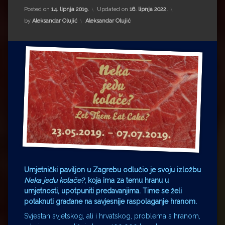
Impressum
Milenko Strižak
Posted on
14. lipnja 2019.
Updated on
16. lipnja 2022.
Kategorije:
by
Aleksandar Olujić
Aleksandar Olujić
Drugi autori
Drugi autori
Matea Andrić
Ljiljana Lekanić-Kljaić
Željko Krznarić
Mario Lovreković
Miroslav Šantek
Umjetnički paviljon u Zagrebu odlučio je svoju izložbu
Neka jedu kolače?
, koja ima za temu hranu u
umjetnosti, upotpuniti predavanjima. Time se želi
potaknuti građane na savjesnije raspolaganje hranom.
Svjestan svjetskog, ali i hrvatskog, problema s hranom,