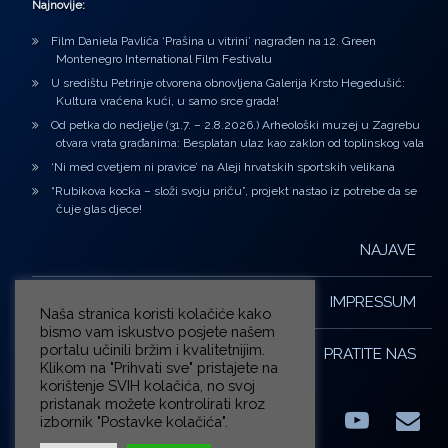
Najnovije:
Film Daniela Pavlića ‘Prašina u vitrini’ nagrađen na 12. Green
Montenegro International Film Festivalu
U središtu Petrinje otvorena obnovljena Galerija Krsto Hegedušić:
Kultura vraćena kući, u samo srce grada!
Od petka do nedjelje (31.7. – 2.8.2026.) Arheološki muzej u Zagrebu
otvara vrata građanima: Besplatan ulaz kao zaklon od toplinskog vala
‘Ni med cvetjem ni pravice’ na Aleji hrvatskih sportskih velikana
“Rubikova kocka – složi svoju priču”, projekt nastao iz potrebe da se
čuje glas djece!
NAJAVE
IMPRESSUM
Naša stranica koristi kolačiće kako
bismo vam iskustvo posjete našem
portalu učinili bržim i kvalitetnijim.
PRATITE NAS
Klikom na "Prihvati sve" pristajete na
korištenje SVIH kolačića, no svoj
pristanak možete kontrolirati kroz
izbornik "Postavke kolačića".
Facebook
LinkedIn
YouTub
E-m