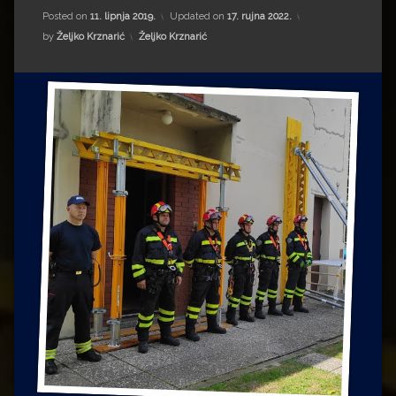
Impressum
Milenko Strižak
Posted on
11. lipnja 2019.
Updated on
17. rujna 2022.
Kategorije:
by
Željko Krznarić
Željko Krznarić
Drugi autori
Drugi autori
Matea Andrić
Ljiljana Lekanić-Kljaić
Željko Krznarić
Mario Lovreković
Miroslav Šantek