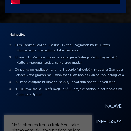
Najnovije:
Film Daniela Pavlića ‘Prašina u vitrini’ nagrađen na 12. Green
Montenegro International Film Festivalu
U središtu Petrinje otvorena obnovljena Galerija Krsto Hegedušić:
Kultura vraćena kući, u samo srce grada!
Od petka do nedjelje (31.7. – 2.8.2026.) Arheološki muzej u Zagrebu
otvara vrata građanima: Besplatan ulaz kao zaklon od toplinskog vala
‘Ni med cvetjem ni pravice’ na Aleji hrvatskih sportskih velikana
“Rubikova kocka – složi svoju priču”, projekt nastao iz potrebe da se
čuje glas djece!
NAJAVE
IMPRESSUM
Naša stranica koristi kolačiće kako
bismo vam iskustvo posjete našem