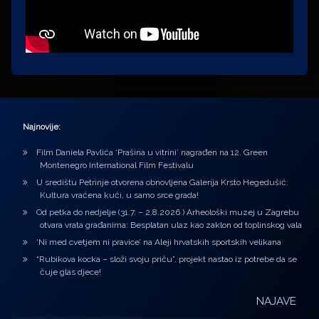
Najnovije:
Film Daniela Pavlića ‘Prašina u vitrini’ nagrađen na 12. Green
Montenegro International Film Festivalu
U središtu Petrinje otvorena obnovljena Galerija Krsto Hegedušić:
Kultura vraćena kući, u samo srce grada!
Od petka do nedjelje (31.7. – 2.8.2026.) Arheološki muzej u Zagrebu
otvara vrata građanima: Besplatan ulaz kao zaklon od toplinskog vala
‘Ni med cvetjem ni pravice’ na Aleji hrvatskih sportskih velikana
“Rubikova kocka – složi svoju priču”, projekt nastao iz potrebe da se
čuje glas djece!
NAJAVE