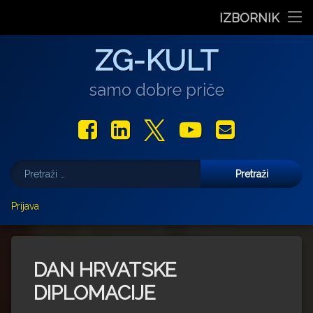
Stranica dana
IZBORNIK
Film Daniela Pavlića ‘Prašina u vitrini’ nagrađen na 12. Gr
U središtu Petrinje otvorena obnovljena Galerija Krst
Od petka do nedjelje (31.7. – 2.8.2026.) Arheolo
‘Ni med cvetjem ni pravice’ na Aleji hrvatskih
“Rubikova kocka – složi svoju priču”, pro
Preskoči
Film
ZG-KULT
na
sadržaj
Glazba
samo dobre priče
Libar
Facebook
LinkedIn
X.com
YouTube
E-mail
Teatar
Pretraži:
Izložbe
Više
Prijava
Najave
Darko Androić
Za vas pišu
Uljudba
Marjan Gašljević
DAN HRVATSKE
Gastro
Aleksandar Olujić
DIPLOMACIJE