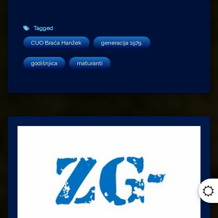
Tagged
CUO Braća Hanžek
generacija 1979.
godišnjica
maturanti