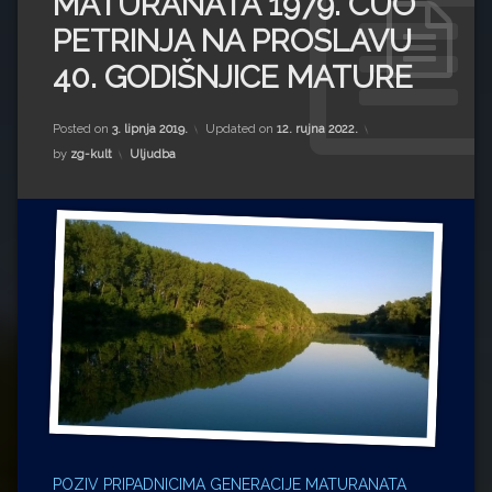
MATURANATA 1979. CUO
Impressum
Milenko Strižak
PETRINJA NA PROSLAVU
Drugi autori
Drugi autori
40. GODIŠNJICE MATURE
Matea Andrić
Posted on
3. lipnja 2019.
Updated on
12. rujna 2022.
Kategorije:
by
zg-kult
Uljudba
Ljiljana Lekanić-Kljaić
Željko Krznarić
Mario Lovreković
Miroslav Šantek
POZIV PRIPADNICIMA GENERACIJE MATURANATA