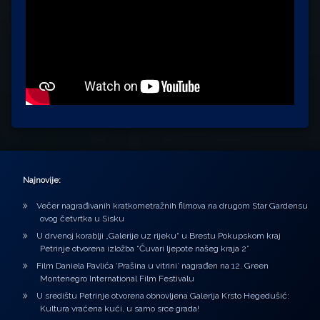
Najnovije:
Večer nagrađivanih kratkometražnih filmova na drugom Star Gardensu
ovog četvrtka u Sisku
U drvenoj korablji „Galerije uz rijeku“ u Brestu Pokupskom kraj
Petrinje otvorena izložba “Čuvari ljepote našeg kraja 2”
Film Daniela Pavlića ‘Prašina u vitrini’ nagrađen na 12. Green
Montenegro International Film Festivalu
U središtu Petrinje otvorena obnovljena Galerija Krsto Hegedušić:
Kultura vraćena kući, u samo srce grada!