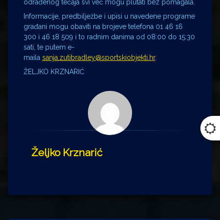
odrađenog tečaja svi već mogu plutati bez pomagala.
Informacije, predbilježbe i upisi u navedene programe
građani mogu obaviti na brojeve telefona 01 46 16
300 i 46 18 509 i to radnim danima od 08:00 do 15:30
sati, te putem e-
maila
sanja.zutibradley@sportskiobjekti.hr
.
ŽELJKO KRZNARIĆ
Željko Krznarić