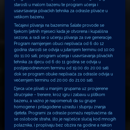
starosti u malom bazenu te program učenja i
usavršavanja plivačkih tehnika za odrasle plivače u
velikom bazenu.
Tečajevi plivanja na bazenima Šalate provode se
tijekom ljetnih mjeseci kada je otvorena i kupališna
sezona, a radi se o učenju plivanja za sve generacije.
Program namijenjen obuci neplivača od 6 do 12
godina starosti se odvija u jutarnjem terminu od 10:00
do 11:00 sati, program učenja i usavršavanja plivačkih
tehnika za djecu od 6 do 11 godina se odvija u
poslijepodnevnom terminu od 19:00 do 20:00 sati
dok se program obuke neplivača za odrasle odvija u
večernjem terminu od 20:00 do 21:00 sati.
Djeca uče plivati u manjim grupama uz provjerene
stručnjake – trenere, kroz igru i zabavu u plitkom
bazenu, a važno je napomenuti da su grupe
homogene i prilagođene uzrastu i stupnju znanja
djeteta. Programi za odrasle pomažu neplivačima da
se oslobode straha, što je najčešće slučaj kod mnogih
polaznika, i proplivaju bez obzira na godine a nakon