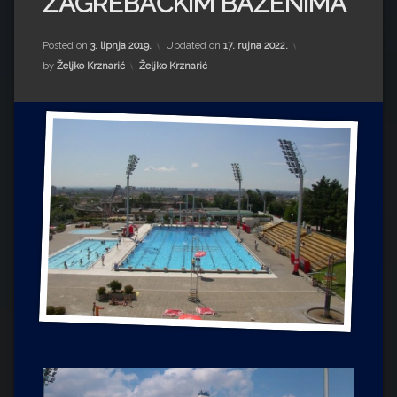
ZAGREBAČKIM BAZENIMA
Impressum
Milenko Strižak
Drugi autori
Drugi autori
Posted on
3. lipnja 2019.
Updated on
17. rujna 2022.
Kategorije:
by
Željko Krznarić
Željko Krznarić
Matea Andrić
Ljiljana Lekanić-Kljaić
Željko Krznarić
Mario Lovreković
Miroslav Šantek