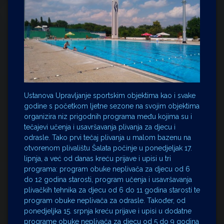
Ustanova Upravljanje sportskim objektima kao i svake
godine s početkom ljetne sezone na svojim objektima
organizira niz prigodnih programa među kojima su i
tečajevi učenja i usavršavanja plivanja za djecu i
odrasle. Tako prvi tečaj plivanja u malom bazenu na
otvorenom plivalištu Šalata počinje u ponedjeljak 17.
lipnja, a već od danas kreću prijave i upisi u tri
programa: program obuke neplivača za djecu od 6
do 12 godina starosti, program učenja i usavršavanja
plivačkih tehnika za djecu od 6 do 11 godina starosti te
program obuke neplivača za odrasle. Također, od
ponedjeljka 15. srpnja kreću prijave i upisi u dodatne
programe obuke neplivača za djecu od 5 do 9 godina