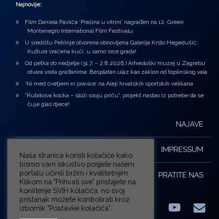
Najnovije:
Film Daniela Pavlića ‘Prašina u vitrini’ nagrađen na 12. Green
Montenegro International Film Festivalu
U središtu Petrinje otvorena obnovljena Galerija Krsto Hegedušić:
Kultura vraćena kući, u samo srce grada!
Od petka do nedjelje (31.7. – 2.8.2026.) Arheološki muzej u Zagrebu
otvara vrata građanima: Besplatan ulaz kao zaklon od toplinskog vala
‘Ni med cvetjem ni pravice’ na Aleji hrvatskih sportskih velikana
“Rubikova kocka – složi svoju priču”, projekt nastao iz potrebe da se
čuje glas djece!
NAJAVE
IMPRESSUM
Naša stranica koristi kolačiće kako
bismo vam iskustvo posjete našem
portalu učinili bržim i kvalitetnijim.
PRATITE NAS
Klikom na "Prihvati sve" pristajete na
korištenje SVIH kolačića, no svoj
pristanak možete kontrolirati kroz
izbornik "Postavke kolačića".
Facebook
LinkedIn
YouTub
E-m