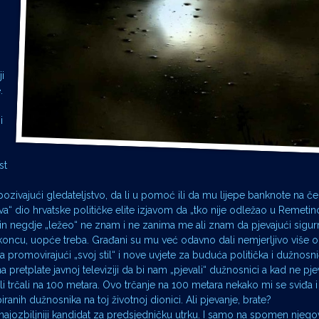
i
.
i
st
pozivajući gledateljstvo, da li u pomoć ili da mu lijepe banknote na če
“ dio hrvatske političke elite izjavom da „tko nije odležao u Remetinc
ongin negdje „ležeo“ ne znam i ne zanima me ali znam da pjevajući sigu
a koncu, uopće treba. Građani su mu već odavno dali nemjerljivo više o
 promovirajući „svoj stil“ i nove uvjete za buduća politička i dužnosni
pretplate javnoj televiziji da bi nam „pjevali“ dužnosnici a kad ne pje
ili trčali na 100 metara. Ovo trčanje na 100 metara nekako mi se sviđa 
nih dužnosnika na toj životnoj dionici. Ali pjevanje, brate?
 najozbiljniji kandidat za predsjedničku utrku. I samo na spomen nje