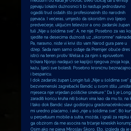
međutim od kada je Uvodić uveo običaj da u emisiji
pjevaju lokalni dužnosnici ti bi nastupi jednostavno
ogadili trud ostalih što profesionalnih što narodnih
pjevača. I večeras, umjesto da iskoristim ovo lijepo
predvečerje, uključim televizor a ono zadarski župan
tuli „Nije u šoldima sve“. A, ne nije. Posebno za vas koj
sjedite na desecima dužnosti uz „skoromne“ naknade
Pa, naravno, niste vi krivi što vam Narod gura pare u
džep. Sada nam samo ostaje da Premijer obuče dres 
istrči na teren protiv Welsa a za njim s epruvetom
trčkara Njonjo nadajući se kapljici njegova znoja koja,
kažu, liječi sve bolesti. Posebno kroničnu beznačajno
i besparicu.
I dok zadarski župan Longin tuli „Nije u šoldima sve“ 
bezvremenski zagrebački Bandić u svom stilu „uništava
mjeseca nije vrijedan političke sinekure.“ Da li je L
zaraditi koricu kruha niti bokun vina kao da mu to, n
I tako dok Bandić slavi godišnjicu gradonačelnikovanja
mi uredno plaćamo, i ako „nije u šoldima sve“, 80 kuna 
u perpetuum mobile a sutra, možda, i igrali za repku 
ga obzirom da me asocira na trčanje kineskih korumpira
Osim ako ne pjeva Miroslav Škoro. Eto, izgleda da je