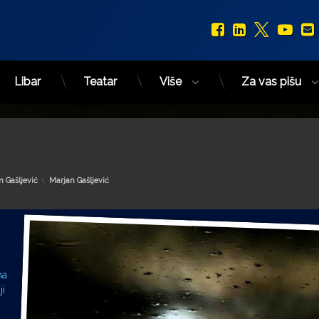
Facebook
LinkedIn
X.com
You
Libar
Teatar
Više
Za vas pišu
Kategorije:
n Gašljević
Marjan Gašljević
ma
ji