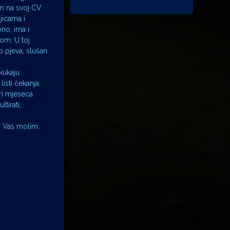
om na svoj CV
jicama i
bno, ima i
dom. U toj
o pjeva, slušan
 kukaju
isti čekanja.
tri mjeseca
tirati,
i Vas molim,