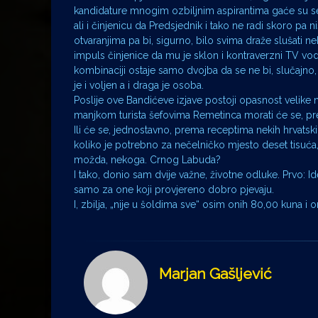
kandidature mnogim ozbiljnim aspirantima gaće su se 
ali i činjenicu da Predsjednik i tako ne radi skoro pa n
otvaranjima pa bi, sigurno, bilo svima draže slušati neko
impuls činjenice da mu je sklon i kontraverzni TV vodi
kombinaciji ostaje samo dvojba da se ne bi, slučajno
je i voljen a i draga je osoba.
Poslije ove Bandićeve izjave postoji opasnost velike nav
manjkom turista šefovima Remetinca morati će se, prema
Ili će se, jednostavno, prema receptima nekih hrvatski
koliko je potrebno za nečelničko mjesto deset tisuća, 
možda, nekoga. Crnog Labuda?
I tako, donio sam dvije važne, životne odluke. Prvo
samo za one koji provjereno dobro pjevaju.
I, zbilja, „nije u šoldima sve“ osim onih 80,00 kuna i on
Marjan Gašljević