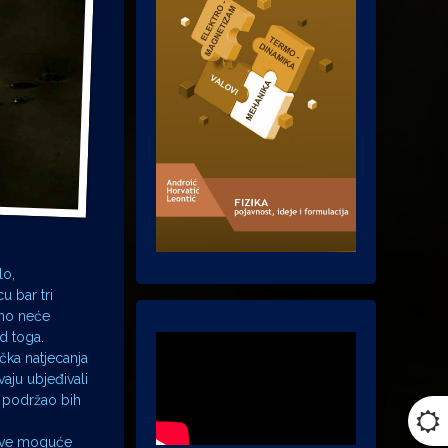
lo,
u bar tri
rno neće
d toga.
čka natjecanja
vaju ubjeđivali
i podržao bih
gove moguće