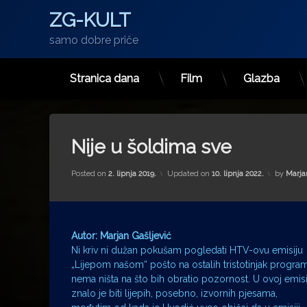
ZG-KULT
samo dobre priče
Stranica dana
Film
Glazba
Preskoči
na
sadržaj
Nije u šoldima sve
Posted on
2. lipnja 2019.
Updated on
10. lipnja 2022.
by
Marja
Autor: Marjan Gašljević
Ni kriv ni dužan pokušam pogledati HTV-ovu emisiju
„Lijepom našom“ pošto na ostalih tristotinjak progra
nema ništa na što bih obratio pozornost. U ovoj emisi
znalo je biti lijepih, posebno, izvornih pjesama,