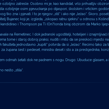
ozbiljno zatresle. Osobno mi je, kao kandidat, vrlo prihvatljiv obzir
išta ozbiljnije osim pjevuckanja po dijaspori, školskim i vrtićkim godišn
g tko zna i pjevati. I to je njegov „stil“ i ako nije „ležao“. Škoro, pose
telj Bujanec koji je, izgleda, „iskopao ratnu sjekiru“ u odnosu s Kolin
, kandidirao i Thompson pa Ti (On?)onda biraj obzirom da Marko lijep
ale na Remetinec. I dok jadranski ugostitelji, hotelijeri i iznajmljivači
 tome i staroj dobroj praksi, nuditi i mito da se preskoči mjesto na l
h fakulteta jednostavno „kupiti“ potvrda da si „ležao“. Recimo tako za 
za župana šest i pedeset, ministra deset i sto a za predsjednika, konzul
: Idem odmah šetati dok ne padnem s nogu. Drugo: Ubuduće glasam, a 
o nešto „stila“.