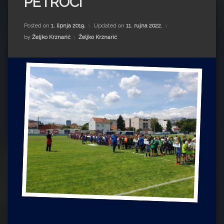
PETROCI
Impressum
Milenko Strižak
Drugi autori
Drugi autori
Posted on
1. lipnja 2019.
Updated on
11. rujna 2022.
Kategorije:
by
Željko Krznarić
Željko Krznarić
Matea Andrić
Ljiljana Lekanić-Kljaić
Željko Krznarić
Mario Lovreković
Miroslav Šantek