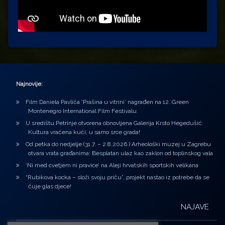
Najnovije:
Film Daniela Pavlića ‘Prašina u vitrini’ nagrađen na 12. Green
Montenegro International Film Festivalu
U središtu Petrinje otvorena obnovljena Galerija Krsto Hegedušić:
Kultura vraćena kući, u samo srce grada!
Od petka do nedjelje (31.7. – 2.8.2026.) Arheološki muzej u Zagrebu
otvara vrata građanima: Besplatan ulaz kao zaklon od toplinskog vala
‘Ni med cvetjem ni pravice’ na Aleji hrvatskih sportskih velikana
“Rubikova kocka – složi svoju priču”, projekt nastao iz potrebe da se
čuje glas djece!
NAJAVE