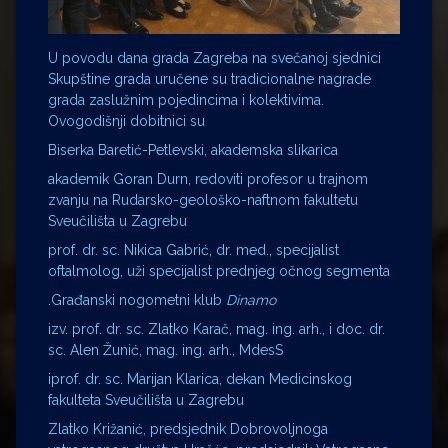
U povodu dana grada Zagreba na svečanoj sjednici
Skupštine grada uručene su tradicionalne nagrade
grada zaslužnim pojedincima i kolektivima.
Ovogodišnji dobitnici su
Biserka Baretić-Petlevski, akademska slikarica
akademik Goran Durn, redoviti profesor u trajnom
zvanju na Rudarsko-geološko-naftnom fakultetu
Sveučilišta u Zagrebu
prof. dr. sc. Nikica Gabrić, dr. med., specijalist
oftalmolog, uži specijalist prednjeg očnog segmenta
.Građanski nogometni klub
Dinamo
izv. prof. dr. sc. Zlatko Karač, mag. ing. arh., i doc. dr.
sc. Alen Žunić, mag. ing. arh., MdesS
iprof. dr. sc. Marijan Klarica, dekan Medicinskog
fakulteta Sveučilišta u Zagrebu
Zlatko Križanić, predsjednik Dobrovoljnoga