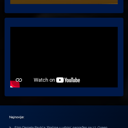
Najnovije:
Film Daniela Pavlića ‘Prašina u vitrini’ nagrađen na 12. Green