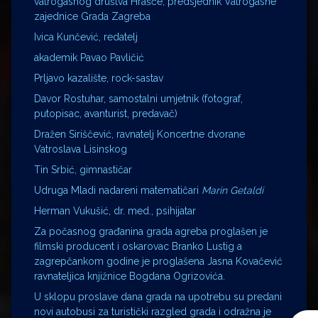
vatrogasnog društva Hrašće, predsjednik Vatrogasne
zajednice Grada Zagreba
Ivica Kunčević, redatelj
akademik Pavao Pavličić
Prljavo kazalište, rock-sastav
Davor Rostuhar, samostalni umjetnik (fotograf,
putopisac, avanturist, predavač)
Dražen Siriščević, ravnatelj Koncertne dvorane
Vatroslava Lisinskog
Tin Srbić, gimnastičar
Udruga Mladi nadareni matematičari
Marin Getaldi
Herman Vukušić, dr. med., psihijatar
Za počasnog građanina grada agreba proglašen je
filmski producent i oskarovac Branko Lustig a
zagrepčankom godine je proglašena Jasna Kovačević
ravnateljica knjižnice Bogdana Ogrizovića.
U sklopu proslave dana grada na upotrebu su predani
novi autobusi za turistički razgled grada i odražna je