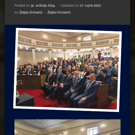
Impressum
Milenko Strižak
Posted on
31. svibnja 2019.
Updated on
17. rujna 2022.
Kategorije:
by
Željko Krznarić
Željko Krznarić
Drugi autori
Drugi autori
Matea Andrić
Ljiljana Lekanić-Kljaić
Željko Krznarić
Mario Lovreković
Miroslav Šantek