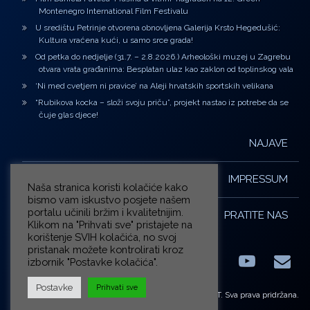
Montenegro International Film Festivalu
U središtu Petrinje otvorena obnovljena Galerija Krsto Hegedušić:
Kultura vraćena kući, u samo srce grada!
Od petka do nedjelje (31.7. – 2.8.2026.) Arheološki muzej u Zagrebu
otvara vrata građanima: Besplatan ulaz kao zaklon od toplinskog vala
‘Ni med cvetjem ni pravice’ na Aleji hrvatskih sportskih velikana
“Rubikova kocka – složi svoju priču”, projekt nastao iz potrebe da se
čuje glas djece!
NAJAVE
IMPRESSUM
Naša stranica koristi kolačiće kako
bismo vam iskustvo posjete našem
portalu učinili bržim i kvalitetnijim.
PRATITE NAS
Klikom na "Prihvati sve" pristajete na
korištenje SVIH kolačića, no svoj
pristanak možete kontrolirati kroz
izbornik "Postavke kolačića".
Facebook
LinkedIn
YouTub
E-m
X.com
Postavke
Prihvati sve
© ZG-KULT. Sva prava pridržana.