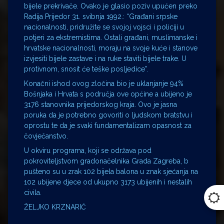
bijele prekrivače. Ovako je glasio poziv upućen preko
Radija Prijedor 31. svibnja 1992.: “Građani srpske
nacionalnosti, pridružite se svojoj vojsci i policiji u
potjeri za ekstremistima. Ostali građani, muslimanske i
hrvatske nacionalnosti, moraju na svoje kuće i stanove
izvjesiti bijele zastave i na ruke staviti bijele trake. U
protivnom, snosit će teške posljedice”.
Konačni ishod ovog zločina bio je uklanjanje 94%
Bošnjaka i Hrvata s područja ove općine a ubijeno je
3176 stanovnika prijedorskog kraja. Ovo je jasna
poruka da je potrebno govoriti o ljudskom bratstvu i
oprostu te da je svaki fundamentalizam opasnost za
čovječanstvo.
U okviru programa, koji se održava pod
pokroviteljstvom gradonačelnika Grada Zagreba, b
pušteno su u zrak 102 bijela balona u znak sjećanja na
102 ubijene djece od ukupno 3173 ubijenih i nestalih
civila.
ŽELJKO KRZNARIĆ