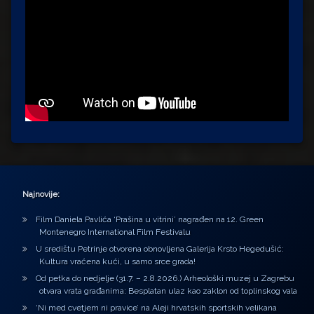
Najnovije:
Film Daniela Pavlića ‘Prašina u vitrini’ nagrađen na 12. Green
Montenegro International Film Festivalu
U središtu Petrinje otvorena obnovljena Galerija Krsto Hegedušić:
Kultura vraćena kući, u samo srce grada!
Od petka do nedjelje (31.7. – 2.8.2026.) Arheološki muzej u Zagrebu
otvara vrata građanima: Besplatan ulaz kao zaklon od toplinskog vala
‘Ni med cvetjem ni pravice’ na Aleji hrvatskih sportskih velikana