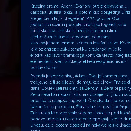
Krležina drama „Adam i Eva
“
prvi put je objavljena u
časopisu „Kritika“ 1922., a potom kao posljednja u niz
»legendi« u knjizi „Legende“ 1933. godine. Ova
jednočinka sažima poetičke značajke legendi, kako
tematske tako i stilske, služeći se pritom istim
simboličkim slikama i govorom, patosom,
starozavjetnom temom i elementima fantastike. Krlež
je kroz antropološku tematiku, građanski milje te
erotiku kao izvor dramskoga konflikta vješto integrira
elemente modernističke poetike u ekspresionistički
postav drame.
Premda je jednočinka, „Adam i Eva“ je komponirana
trodjelno, a ti se dijelovi doimaju kao činovi. Prvi se 
dana. Čovjek želi raskinuti sa Ženom, a Žena bi pak nj
Ženu neka to i napravi, ali ona odustaje. U njihovu s
prepirku te uspijeva nagovoriti Čovjeka da napokon ok
Nakon što je pokopana, Žena izlazi iz lijesa i počinj
Žena ubila te otvara vrata vagona i baca se pod kota
ponovo upoznaju (zato što ne prepoznaju jedno drugo, 
u vezu, da bi potom dospjeli na nekakve rajske livade,