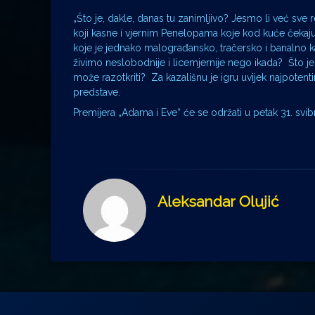
„Što je, dakle, danas tu zanimljivo? Jesmo li već sve
koji kasne i vjernim Penelopama koje kod kuće čekaju 
koje je jednako malograđansko, tračersko i banalno
živimo neslobodnije i licemjernije nego ikada? Što je 
može razotkriti? Za kazališnu je igru uvijek najpotent
predstave.
Premijera „Adama i Eve“ će se održati u petak 31. svibnj
Aleksandar Olujić