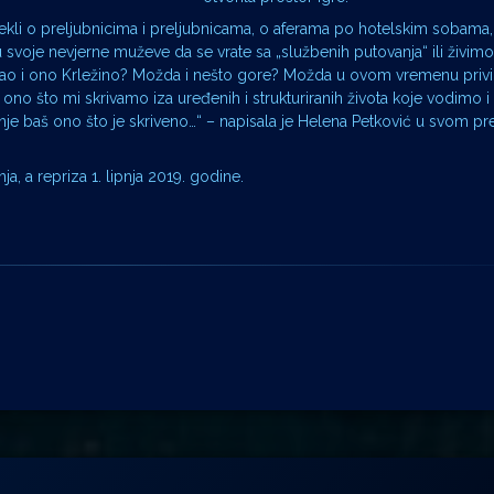
 rekli o preljubnicima i preljubnicama, o aferama po hotelskim sobama
svoje nevjerne muževe da se vrate sa „službenih putovanja“ ili živimo
 kao i ono Krležino? Možda i nešto gore? Možda u ovom vremenu priv
ono što mi skrivamo iza uređenih i strukturiranih života koje vodimo i 
inje baš ono što je skriveno…“ – napisala je Helena Petković u svom pr
a, a repriza 1. lipnja 2019. godine.