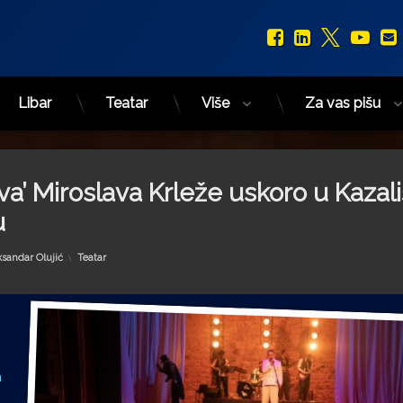
Facebook
LinkedIn
X.com
You
Libar
Teatar
Više
Za vas pišu
a’ Miroslava Krleže uskoro u Kazali
u
Kategorije:
ksandar Olujić
Teatar
m