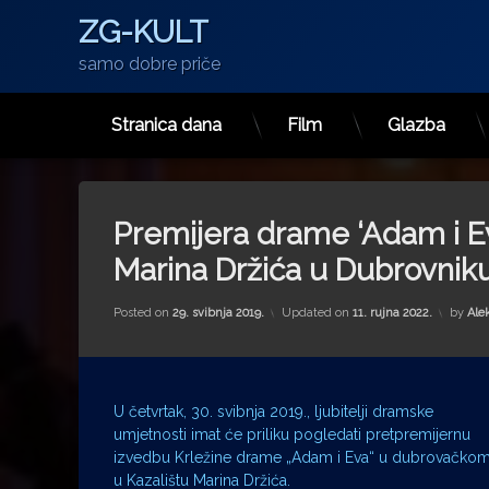
ZG-KULT
samo dobre priče
Stranica dana
Film
Glazba
Preskoči
na
sadržaj
Premijera drame ‘Adam i Ev
Marina Držića u Dubrovnik
Posted on
29. svibnja 2019.
Updated on
11. rujna 2022.
by
Ale
U četvrtak, 30. svibnja 2019., ljubitelji dramske
umjetnosti imat će priliku pogledati pretpremijernu
izvedbu Krležine drame „Adam i Eva“ u dubrovačko
u Kazalištu Marina Držića.