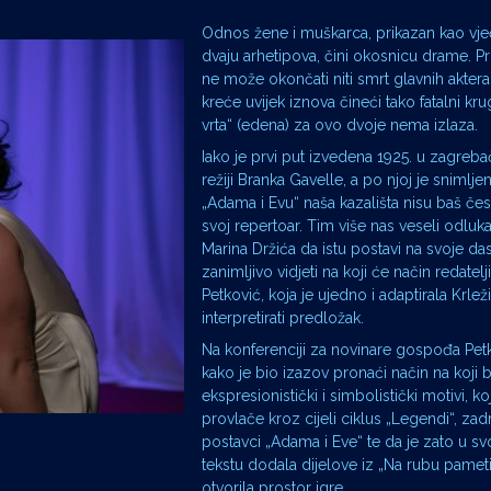
Odnos žene i muškarca, prikazan kao vj
dvaju arhetipova, čini okosnicu drame. Pri
ne može okončati niti smrt glavnih aktera
kreće uvijek iznova čineći tako fatalni kru
vrta“ (edena) za ovo dvoje nema izlaza.
Iako je prvi put izvedena 1925. u zagre
režiji Branka Gavelle, a po njoj je snimljen 
„Adama i Evu“ naša kazališta nisu baš čes
svoj repertoar. Tim više nas veseli odluka
Marina Držića da istu postavi na svoje dask
zanimljivo vidjeti na koji će način redatel
Petković, koja je ujedno i adaptirala Krleži
interpretirati predložak.
Na konferenciji za novinare gospođa Petk
kako je bio izazov pronaći način na koji b
ekspresionistički i simbolistički motivi, ko
provlače kroz cijeli ciklus „Legendi“, zadr
postavci „Adama i Eve“ te da je zato u svo
tekstu dodala dijelove iz „Na rubu pameti
otvorila prostor igre.