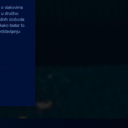
, o vlakovima
 u društvu
idnih sloboda
kako teatar to
edstavljanju