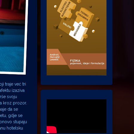
i traje već tri
afektu izaziva
rše svoju
a kroz prozor.
naje da se
etu, gdje se
ponovo stupaju
canu hotelsku