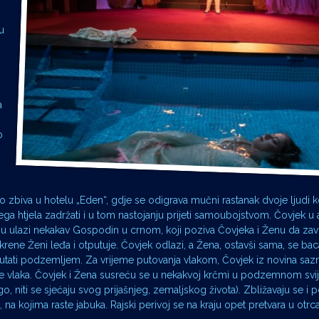
u
a
o
dio zbiva u hotelu „Eden“, gdje se odigrava mučni rastanak dvoje ljudi koj
ega htjela zadržati i u tom nastojanju prijeti samoubojstvom. Čovjek u 
obu ulazi nekakav Gospodin u crnom, koji poziva Čovjeka i Ženu da zav
rene Ženi leđa i otputuje. Čovjek odlazi, a Žena, ostavši sama, se bac
e lutati podzemljem. Za vrijeme putovanja vlakom, Čovjek iz novina saz
če vlaka. Čovjek i Žena susreću se u nekakvoj krčmi u podzemnom svij
niti se sjećaju svog prijašnjeg, zemaljskog života). Zbližavaju se i 
 na kojima raste jabuka. Rajski perivoj se na kraju opet pretvara u otr