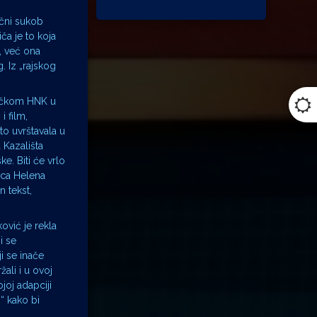
ečni sukob
ča je to koja
, već ona
g. Iz „rajskog
bačkom HNK u
i film,
to uvrštavala u
 Kazališta
e. Biti će vrlo
jica Helena
n tekst,
ović je rekla
i se
ji se inače
žali i u ovoj
joj adapciji
“ kako bi