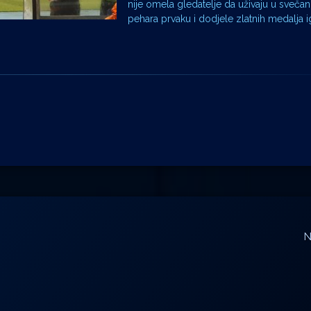
nije omela gledatelje da uživaju u svečan
pehara prvaku i dodjele zlatnih medalja i
N