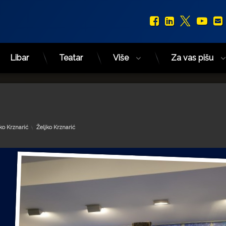
Facebook
LinkedIn
X.com
You
Libar
Teatar
Više
Za vas pišu
Kategorije:
ko Krznarić
Željko Krznarić