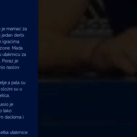
io je mamac za
oš jedan derbi
m igračima
ezone. Mada
su utakmicu za
. Poraz je
nio naslov
elje a pala su
-složni su u
elica.
asio je
o tako
im dečkima i
šetka utakmice