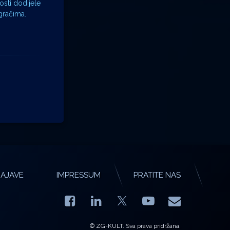
osti dodijele
gračima.
AJAVE
IMPRESSUM
PRATITE NAS
Facebook
LinkedIn
YouTube
E-mail
X.com
© ZG-KULT. Sva prava pridržana.