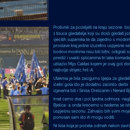
Protivnik za poželjeti na kraju sezone b
1 tisuća gledatelja koji su došli gledati j
vječitih suparnika te da zajedno s modri
proslave kraj jedne izuzetno uspješne s
bodovi modrima nisu bili bitni, odigrali 
prestiž i uvalili splićanima tri laka komada
ublažio Mijo Caktaš kojem je ovaj gol do
najbolje strijelc hnl-A.
Utakmia je bila zasigurno lijepa za gledat
ičetiri gola što je dodatno začinilo derbi 
izjavama bili i Siniša Oreščanin i Nenad Bj
Imat ćemo dva i pol tjedna odmora -nagl
Bjelica- a onda krećemo u nadama se ist
uspješnu sezonu. Zahvalio bih svim moj
ponosan sam što ih mogu voditi.
Ni kiša koja je počela odmah nakon zavr