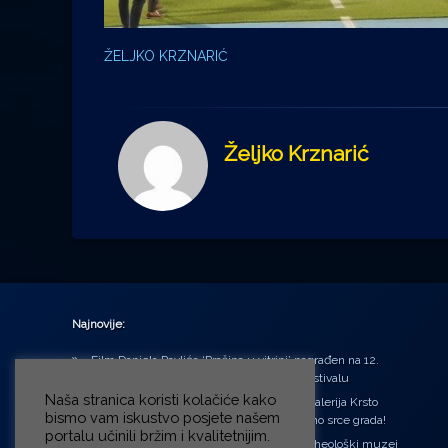
ŽELJKO KRZNARIĆ
Željko Krznarić
Najnovije:
Film Daniela Pavlića ‘Prašina u vitrini’ nagrađen na 12.
Green Montenegro International Film Festivalu
Naša stranica koristi kolačiće kako
U središtu Petrinje otvorena obnovljena Galerija Krsto
bismo vam iskustvo posjete našem
Hegedušić: Kultura vraćena kući, u samo srce grada!
portalu učinili bržim i kvalitetnijim.
Od petka do nedjelje (31.7. – 2.8.2026.) Arheološki muzej