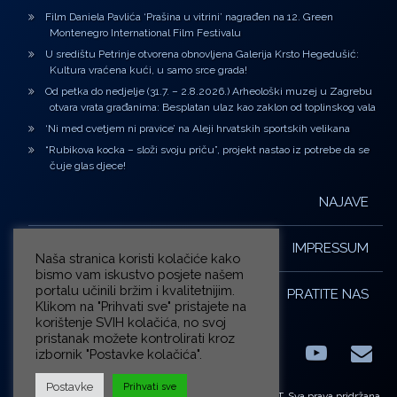
Film Daniela Pavlića ‘Prašina u vitrini’ nagrađen na 12. Green
Montenegro International Film Festivalu
U središtu Petrinje otvorena obnovljena Galerija Krsto Hegedušić:
Kultura vraćena kući, u samo srce grada!
Od petka do nedjelje (31.7. – 2.8.2026.) Arheološki muzej u Zagrebu
otvara vrata građanima: Besplatan ulaz kao zaklon od toplinskog vala
‘Ni med cvetjem ni pravice’ na Aleji hrvatskih sportskih velikana
“Rubikova kocka – složi svoju priču”, projekt nastao iz potrebe da se
čuje glas djece!
NAJAVE
IMPRESSUM
Naša stranica koristi kolačiće kako
bismo vam iskustvo posjete našem
portalu učinili bržim i kvalitetnijim.
PRATITE NAS
Klikom na "Prihvati sve" pristajete na
korištenje SVIH kolačića, no svoj
pristanak možete kontrolirati kroz
izbornik "Postavke kolačića".
Facebook
LinkedIn
YouTub
E-m
X.com
Postavke
Prihvati sve
© ZG-KULT. Sva prava pridržana.