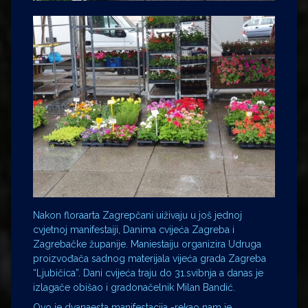
Nakon floraarta Zagrepčani uiživaju u još jednoj
cvjetnoj manifestaiji, Danima cvijeća Zagreba i
Zagrebačke županije. Maniestaiju organizira Udruga
proizvođača sadnog materijala vijeća grada Zagreba
“Ljubičica”. Dani cvijeća traju do 31.svibnja a danas je
izlagače obišao i gradonačelnik Milan Bandić.
Ovo je dvanaesta manifestacija -rekao nam je