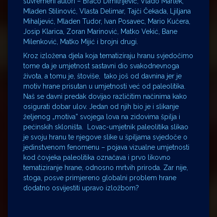
suvremeni autori – Braco Dimitrijević, Vlado Martek,
Mladen Stilinović, Vlasta Delimar, Tajči Čekada, Ljiljana
Mihaljević, Mladen Tudor, Ivan Posavec, Mario Kučera,
Josip Klarica, Zoran Marinović, Matko Vekić, Bane
Milenković, Matko Mijić i brojni drugi.
Kroz izložena djela koja tematiziraju hranu svjedočimo
tome da je umjetnost sastavni dio svakodnevnoga
života, a tomu je, štoviše, tako još od davnina jer je
motiv hrane prisutan u umjetnosti već od paleolitika.
Naš se davni predak dovijao različitim načinima kako
osigurati dobar ulov. Jedan od njih bio je i slikanje
željenog „motiva” svojega lova na zidovima špilja i
pećinskih skloništa. Lovac-umjetnik paleolitika slikao
je svoju hranu te njegove slike u špiljama svjedoče o
jedinstvenom fenomenu – pojava vizualne umjetnosti
kod čovjeka paleolitika označava i prvo likovno
tematiziranje hrane, odnosno mrtvih priroda. Zar nije,
stoga, posve primjereno globalni problem hrane
dodatno osvijestiti upravo izložbom?