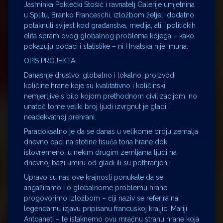
Jasminka Poklečki Stošić i ravnatelj Galerije umjetnina
u Splitu, Branko Franceschi, izložbom željeli dodatno
potaknuti svijest kod građanstva, medija, ali i političkih
elita spram ovog globalnog problema kojega – kako
pokazuju podaci i statistike – ni Hrvatska nije imuna.
OPIS PROJEKTA
Današnje društvo, globalno i lokalno, proizvodi
količine hrane koje su kvalitativno i količinski
nemjerljive s bilo kojom prethodnom civilizacijom, no
unatoč tome veliki broj ljudi izvrgnut je gladi i
neadekvatnoj prehrani.
Paradoksalno je da se danas u velikome broju zemalja
dnevno baci na stotine tisuća tona hrane dok,
istovremeno, u nekim drugim zemljama ljudi na
dnevnoj bazi umiru od gladi ili su pothranjeni.
Upravo su nas ove krajnosti ponukale da se
angažiramo i o globalnome problemu hrane
progovorimo izložbom – čiji naziv se referira na
legendarnu izjavu pripisanu francuskoj kraljici Mariji
Antoaneti – te istaknemo ovu mračnu stranu hrane koja