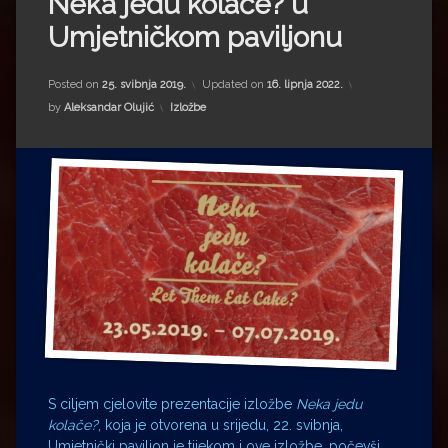
Neka jedu kolače? u
Impressum
Milenko Strižak
Umjetničkom paviljonu
Drugi autori
Drugi autori
Posted on
25. svibnja 2019.
Updated on
16. lipnja 2022.
Matea Andrić
Kategorije:
by
Aleksandar Olujić
Izložbe
Ljiljana Lekanić-Kljaić
Željko Krznarić
Mario Lovreković
Miroslav Šantek
S ciljem cjelovite prezentacije izložbe
Neka jedu
kolače?
, koja je otvorena u srijedu, 22. svibnja,
Umjetnički paviljon je tijekom i ove izložbe, počevši