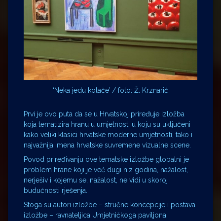
‘Neka jedu kolače’ / foto: Ž. Krznarić
Prvi je ovo puta da se u Hrvatskoj priređuje izložba
koja tematizira hranu u umjetnosti u koju su uključeni
kako veliki klasici hrvatske moderne umjetnosti, tako i
najvažnija imena hrvatske suvremene vizualne scene.
Povod priređivanju ove tematske izložbe globalni je
problem hrane koji je već dugi niz godina, nažalost,
nerješiv i kojemu se, nažalost, ne vidi u skoroj
budućnosti rješenja.
Stoga su autori izložbe – stručne koncepcije i postava
izložbe – ravnateljica Umjetničkoga paviljona,