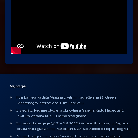
Najnovije:
Film Daniela Pavlića ‘Prašina u vitrini’ nagrađen na 12. Green
Montenegro International Film Festivalu
U središtu Petrinje otvorena obnovljena Galerija Krsto Hegedušić:
Kultura vraćena kući, u samo srce grada!
Od petka do nedjelje (31.7. – 2.8.2026.) Arheološki muzej u Zagrebu
otvara vrata građanima: Besplatan ulaz kao zaklon od toplinskog vala
‘Ni med cvetjem ni pravice’ na Aleji hrvatskih sportskih velikana