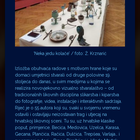
‘Neka jedu kolače’ / foto: Ž. Krznarić
Izložba obuhvaća radove s motivom hrane koje su
domaći umjetnici stvarali od druge polovine 19.
stoljeća do danas, u svim medijima u kojima se
realizira novovjekovno vizualno stvaralaštvo – od
tradicionalnih likovnih disciplina slikarstva i kiparstva
do fotografije, videa, instalacije i interaktivnih sadržaja.
Riječ je o 55 autora koji su, svaki u svojemu vremenu
ostavili i ostavljaju neizostavan trag i utjecaj na
hrvatskoj likovnoj sceni. Tu su, uz hrvatske klasike
poput, primjerice, Becića, Medovića, Uzelca, Karasa,
Gecana, Plančića, Račića, Dulčića, Trepšea, Varlaja… i