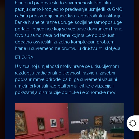
hrane od prapovijesti do suvremenosti. Isto tako
pažnju ćemo kroz jedno predavanje usmjeriti ka GMO
načinu proizvodnje hrane, kao i apostrofirati instituciju
Banke hrane te razne udruge, socijalne samoposluge,
portale i pojedince koji se već bave doniranjem hrane.
Ovo su samo neka od tema kojima ćemo pokušati
dodatno osvijestiti izuzetno kompleksan problem
hrane u suvremenome društvu, u društvu 21. stoljeća.
IZLOŽBA
U vizualnoj umjetnosti motiv hrane se u tisućljetnom
razdoblju tradicionalne likovnosti razvio u zasebni
podžanr mrtve prirode, da bi ga suvremeni vizualni
umjetnici koristili kao platformu kritike civilizacije i
pokazatelja distribucije političke i ekonomske moći.