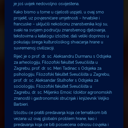
je još uvijek nedovoljno osviještena.
Kako bismo u tome u cijelosti uspjeli, u ovaj smo
projekt, uz povjesničare umjetnosti – hrvatske i
francuske – uključili nekolicinu znanstvenika koji su,
svaki na svojem području znanstvenog djelovanja,
tekstovima u katalogu izložbe, dali veliki doprinos u
pokušaju širega kulturološkog shvaćanja hrane u
suvremenoj civilizaciji.
Riječ je o prof. dr. sc. Aleksandru Durmanu s Odsjeka
za arheologiju, Filozofski fakultet Sveučilišta u
Zagrebu, prof. dr. sc. Meri Tadinac s Odsjeka za
psihologiju, Filozofski fakultet Sveučilišta u Zagrebu,
prof. dr. sc. Aleksandar Štulhofer s Odsjeka za
sociologiju, Filozofski fakultet Sveučilišta u
Zagrebu, dr. sc. Miljenko Ernoić (doktor agronomskih
znanosti) i gastronomski stručnjak i književnik Veljko
Barbieri.
Izložbu će pratiti predavanja koja će tematikom biti
vezana uz ovaj globalni problem hrane, kao i
predavanja koja će biti posvećena odnosu čovjeka i