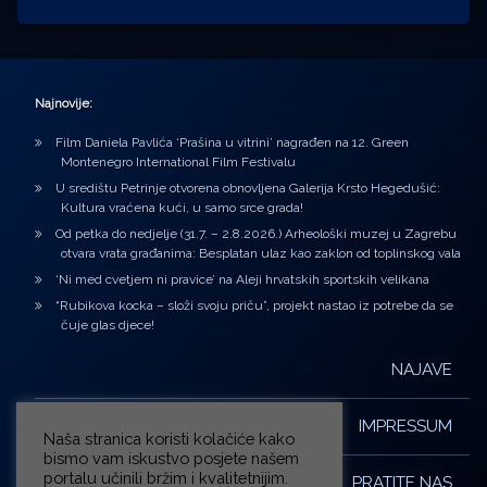
Najnovije:
Film Daniela Pavlića ‘Prašina u vitrini’ nagrađen na 12. Green
Montenegro International Film Festivalu
U središtu Petrinje otvorena obnovljena Galerija Krsto Hegedušić:
Kultura vraćena kući, u samo srce grada!
Od petka do nedjelje (31.7. – 2.8.2026.) Arheološki muzej u Zagrebu
otvara vrata građanima: Besplatan ulaz kao zaklon od toplinskog vala
‘Ni med cvetjem ni pravice’ na Aleji hrvatskih sportskih velikana
“Rubikova kocka – složi svoju priču”, projekt nastao iz potrebe da se
čuje glas djece!
NAJAVE
IMPRESSUM
Naša stranica koristi kolačiće kako
bismo vam iskustvo posjete našem
portalu učinili bržim i kvalitetnijim.
PRATITE NAS