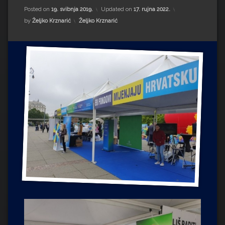
Impressum
Milenko Strižak
Posted on
19. svibnja 2019.
Updated on
17. rujna 2022.
Kategorije:
by
Željko Krznarić
Željko Krznarić
Drugi autori
Drugi autori
Matea Andrić
Ljiljana Lekanić-Kljaić
Željko Krznarić
Mario Lovreković
Miroslav Šantek