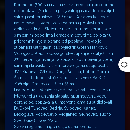
Korane od 7.00 sati na snazi izvanredne mjere obrane
od poplava. „Na terenu je 25 vatrogasaca dobrovoljnih
vatrogasnih društava i JVP grada Karlovca koji rade na
ispumpavanju vode. Za sada nema poplavljenih
obiteljskih kuća. Stožer je u kontinuiranoj komunikaciji
s mjesnim odborima i gradskim četvrtima po pitanju
pripremnih mjera obrane od poplava“, rekao je
županijski vatrogasni zapovjednik Goran Franković.
Vatrogasci Krapinsko-zagorske županije zabilježili su
27 intervencija uklanjanja stabala, ispumpavanja vode,
saniranja krovišta. U tim intervencijama sudjelovali su
JVP Krapina, DVD-ovi Donja Šelnica, Lobor, Gornja
Šelnica, Radoboj, Mače, Krapina, Zazvine, Sv. Križ
Začretje, Orehovica i Budinščina.
I na području Varaždinske županije zabilježena je 21
intervencija uklanjanja stabala, ispumpavanja vode i
obrane od poplava, a u intervencijama su sudjelovali
DVD-ovi Tuhovec, Bednja, Svibovec, Ivanec,
Lepoglava, Podevčevo, Petrijanec, Selinovec, Tužno,
Sveti Đurađ i Novi Marof.
Sve vatrogasne snage i dalje su na terenu i u