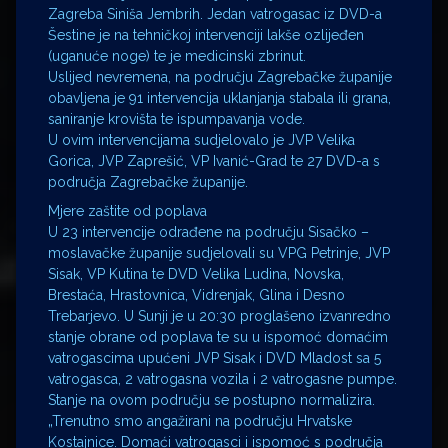
Zagreba Siniša Jembrih. Jedan vatrogasac iz DVD-a
Šestine je na tehničkoj intervenciji lakše ozlijeđen
(uganuće noge) te je medicinski zbrinut.
Uslijed nevremena, na području Zagrebačke županije
obavljena je 91 intervencija uklanjanja stabala ili grana,
saniranje krovišta te ispumpavanja vode.
U ovim intervencijama sudjelovalo je JVP Velika
Gorica, JVP Zaprešić, VP Ivanić-Grad te 27 DVD-a s
područja Zagrebačke županije.
Mjere zaštite od poplava
U 23 intervencije odrađene na području Sisačko –
moslavačke županije sudjelovali su VPG Petrinje, JVP
Sisak, VP Kutina te DVD Velika Ludina, Novska,
Brestaća, Hrastovnica, Vidrenjak, Glina i Desno
Trebarjevo. U Sunji je u 20:30 proglašeno izvanredno
stanje obrane od poplava te su u ispomoć domaćim
vatrogascima upućeni JVP Sisak i DVD Mladost sa 5
vatrogasca, 2 vatrogasna vozila i 2 vatrogasne pumpe.
Stanje na ovom području se postupno normalizira.
„Trenutno smo angažirani na području Hrvatske
Kostajnice. Domaći vatrogasci i ispomoć s područja