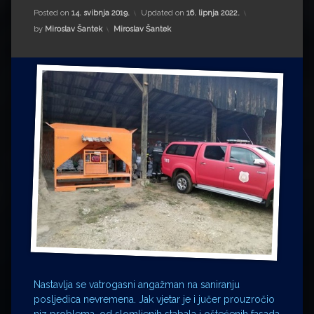
Impressum
Milenko Strižak
Posted on
14. svibnja 2019.
Updated on
16. lipnja 2022.
Kategorije:
by
Miroslav Šantek
Miroslav Šantek
Drugi autori
Drugi autori
Matea Andrić
Ljiljana Lekanić-Kljaić
Željko Krznarić
Mario Lovreković
Miroslav Šantek
Nastavlja se vatrogasni angažman na saniranju
posljedica nevremena. Jak vjetar je i jučer prouzročio