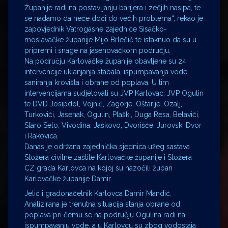
Županije radi na postavljanju barijera i zečjih nasipa, te
se nadamo da neće doći do većih problema“, rekao je
zapovjednik Vatrogasne zajednice Sisačko-
moslavačke županije Mijo Brlečić te istaknuo da su u
pripremi i snage na jasenovačkom području.
Na području Karlovačke županije obavljene su 24
intervencije uklanjanja stabala, ispumpavanja vode,
saniranja krovišta i obrane od poplava. U tim
intervencijama sudjelovali su JVP Karlovac, JVP Ogulin
te DVD Josipdol, Vojnić, Zagorje, Oštarije, Ozalj,
Turkovići, Jasenak, Ogulin, Plaški, Duga Resa, Belavići,
Staro Selo, Vivodina, Jaškovo, Dvorišće, Jurovski Dvor
i Rakovica.
Danas je održana zajednička sjednica užeg sastava
Stožera civilne zaštite Karlovačke županije i Stožera
CZ grada Karlovca na kojoj su nazočili župan
Karlovačke županije Damir
Jelić i gradonačelnik Karlovca Damir Mandić.
Analizirana je trenutna situacija stanja obrane od
poplava pri čemu se na području Ogulina radi na
ispumpavanju vode, a u Karlovcu su zbog vodostaja