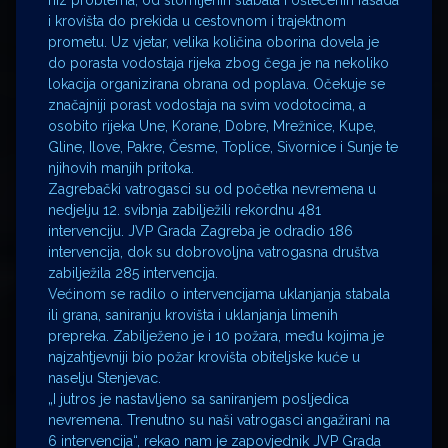
niz problema, od slomljenih stabala i oštećenih fasada
i krovišta do prekida u cestovnom i trajektnom
prometu. Uz vjetar, velika količina oborina dovela je
do porasta vodostaja rijeka zbog čega je na nekoliko
lokacija organizirana obrana od poplava. Očekuje se
značajniji porast vodostaja na svim vodotocima, a
osobito rijeka Une, Korane, Dobre, Mrežnice, Kupe,
Gline, Ilove, Pakre, Česme, Toplice, Sivornice i Sunje te
njihovih manjih pritoka.
Zagrebački vatrogasci su od početka nevremena u
nedjelju 12. svibnja zabilježili rekordnu 481
intervenciju. JVP Grada Zagreba je odradio 186
intervencija, dok su dobrovoljna vatrogasna društva
zabilježila 285 intervencija.
Većinom se radilo o intervencijama uklanjanja stabala
ili grana, saniranju krovišta i uklanjanja limenih
prepreka. Zabilježeno je i 10 požara, među kojima je
najzahtjevniji bio požar krovišta obiteljske kuće u
naselju Stenjevac.
„I jutros je nastavljeno sa saniranjem posljedica
nevremena. Trenutno su naši vatrogasci angažirani na
6 intervencija“, rekao nam je zapovjednik JVP Grada