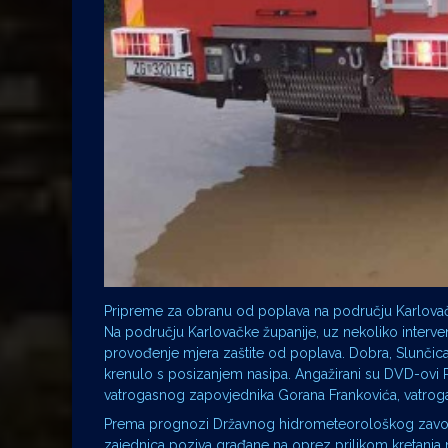
Pripreme za obranu od poplava na području Karlova
Na području Karlovačke županije, uz nekoliko interve
provođenje mjera zaštite od poplava. Dobra, Slunčica 
krenulo s posizanjem nasipa. Angažirani su DVD-ovi Ra
vatrogasnog zapovjednika Gorana Frankovića, vatrogasc
Prema prognozi Državnog hidrometeorološkog zavoda, j
zajednica poziva građane na oprez prilikom kretanja