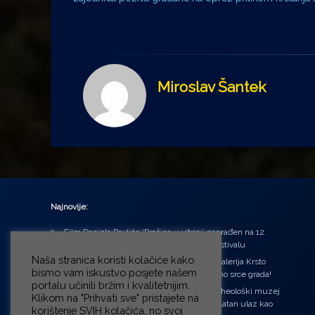
Miroslav Šantek
Najnovije:
Film Daniela Pavlića ‘Prašina u vitrini’ nagrađen na 12.
Green Montenegro International Film Festivalu
Naša stranica koristi kolačiće kako
U središtu Petrinje otvorena obnovljena Galerija Krsto
bismo vam iskustvo posjete našem
Hegedušić: Kultura vraćena kući, u samo srce grada!
portalu učinili bržim i kvalitetnijim.
Od petka do nedjelje (31.7. – 2.8.2026.) Arheološki muzej
Klikom na "Prihvati sve" pristajete na
u Zagrebu otvara vrata građanima: Besplatan ulaz kao
korištenje SVIH kolačića, no svoj