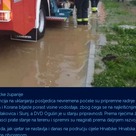
čke županije
ncija na uklanjanju posljedica nevremena počele su pripremne radnje
i Korana bilježe porast visine vodostaja, zbog čega se na najkritičniji
kovica i Slunj, a DVD Ogulin je u stanju pripravnosti. Prema riječima
i prate stanje na terenu i spremni su reagirati prema daljnjem razvoju
ak vjetar se nastavlja i danas na području cijele Hrvatske. Hrvatska
 na otvorenom.