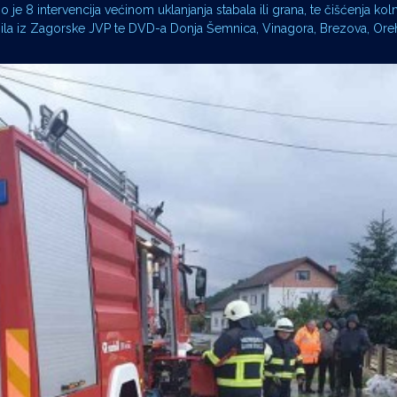
je 8 intervencija većinom uklanjanja stabala ili grana, te čišćenja koln
ozila iz Zagorske JVP te DVD-a Donja Šemnica, Vinagora, Brezova, Ore