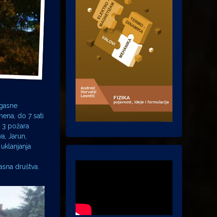
ogasne
ena, do 7 sati
e 3 požara
a, Jarun,
 uklanjanja
asna društva.