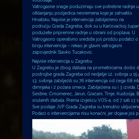
vodostaja.
Vatrogasne snage poduzimaju sve potrebne radnje u
otklanjanju posljedica nevremena koje je zahvatilo
Hrvatsku. Najviše je intervencija zabilježeno na
području Grada Zagreba, dok su u Karlovačkoj župani
poduzete pripremne radnje u obrani od poplava. U
Vatrogasno operativno središte još pristižu podatci o
broju intervencija – rekao je glavni vatrogasni
zapovjednik Slavko Tucaković.
Najviše intervencija u Zagrebu
U Zagrebu je zbog stabala na prometnicama došlo do 
postrojbe grada Zagreba od nedjelje 12. svibnja u 15:
13. svibnja zabilježili su 76 intervencija od čega 68 i
dimnjaka i 2 požara smeća. Zabilježena su i 3 izvida.
Šestine, Črnomerec, Jarun, Gračani, Trnje, Kustošija, B
srušenih stabala. Prema izvješću VOS-a, od 7 sati 13 sv
Sve postaje JVP Grada Zagreba su trenutno uključene 
Podaci o intervencijama nisu konačni, jer dojave još 