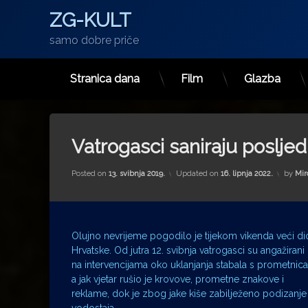
ZG-KULT
samo dobre priče
Stranica dana
Film
Glazba
Preskoči
na
sadržaj
Vatrogasci saniraju poslj
Posted on
13. svibnja 2019.
Updated on
16. lipnja 2022.
by
Mir
Olujno nevrijeme pogodilo je tijekom vikenda veći di
Hrvatske. Od jutra 12. svibnja vatrogasci su angažirani
na intervencijama oko uklanjanja stabala s prometnica
a jak vjetar rušio je krovove, prometne znakove i
reklame, dok je zbog jake kiše zabilježeno podizanje