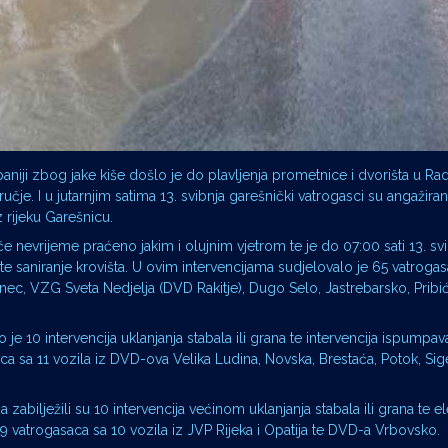
iji zbog jake kiše došlo je do plavljenja prometnice i dvorišta u Radn
čje. I u jutarnjim satima 13. svibnja garešnički vatrogasci su angažiran
 rijeku Garešnicu.
e nevrijeme praćeno jakim i olujnim vjetrom te je do 07:00 sati 13. s
a te saniranje krovišta. U ovim intervencijama sudjelovalo je 65 vatroga
nec, VZG Sveta Nedjelja (DVD Rakitje), Dugo Selo, Jastrebarsko, Pribić
e 10 intervencija uklanjanja stabala ili grana te intervencija ispumpav
a sa 11 vozila iz DVD-ova Velika Ludina, Novska, Brestaća, Potok, Sig
zabilježili su 10 intervencija većinom uklanjanja stabala ili grana te el
 vatrogasaca sa 10 vozila iz JVP Rijeka i Opatija te DVD-a Vrbovsko.