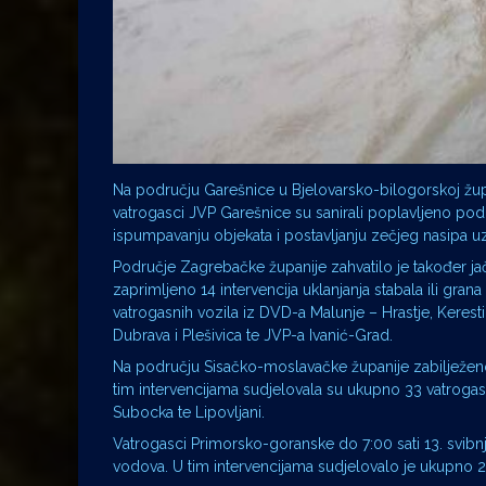
Na području Garešnice u Bjelovarsko-bilogorskoj župan
vatrogasci JVP Garešnice su sanirali poplavljeno podru
ispumpavanju objekata i postavljanju zečjeg nasipa uz
Područje Zagrebačke županije zahvatilo je također jač
zaprimljeno 14 intervencija uklanjanja stabala ili gran
vatrogasnih vozila iz DVD-a Malunje – Hrastje, Keresti
Dubrava i Plešivica te JVP-a Ivanić-Grad.
Na području Sisačko-moslavačke županije zabilježeno j
tim intervencijama sudjelovala su ukupno 33 vatrogasc
Subocka te Lipovljani.
Vatrogasci Primorsko-goranske do 7:00 sati 13. svibnja 
vodova. U tim intervencijama sudjelovalo je ukupno 29