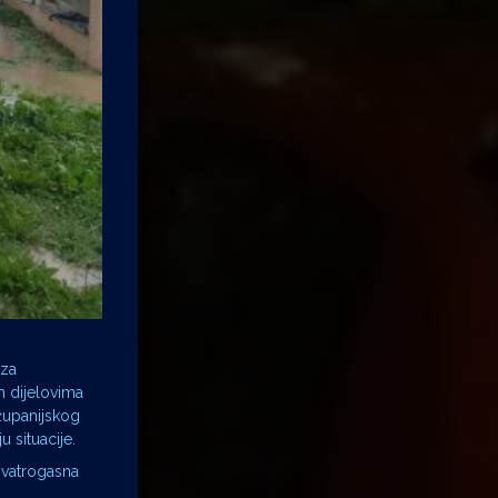
 za
m dijelovima
 županijskog
 situacije.
 vatrogasna