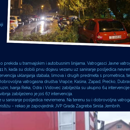
ji
prekida u tramvajskim i autobusnim linijama. Vatrogasci Javne vatr
41 h, kada su dobili prvu dojavu vezanu uz saniranje posljedica nevrem
ntervencija uklanjanja stabala, limova i drugih predmeta s prometnica, t
 Dobrovoljna vatrogasna društva Vrapče, Kašina, Zapad, Prečko, Dubrav
uzin, Ivanja Reka, Odra i Vidovec zabilježila su ukupno 64 intervencije
ibnja zabilježeno je još 67 intervencija.
u saniranje posljedica nevremena. Na terenu su i dobrovoljna vatrog
pristižu – rekao je zapovjednik JVP Grada Zagreba Siniša Jembrih.