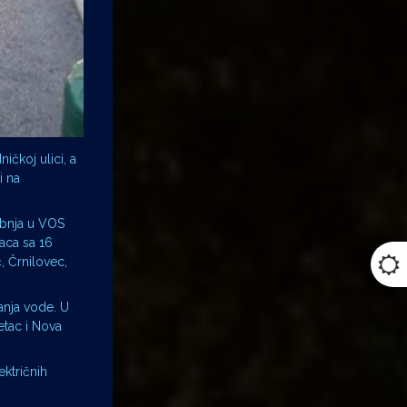
ičkoj ulici, a
i na
vibnja u VOS
saca sa 16
, Črnilovec,
anja vode. U
etac i Nova
ektričnih