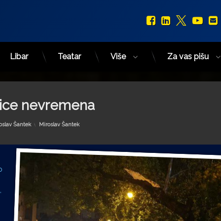
Facebook
LinkedIn
X.com
You
Libar
Teatar
Više
Za vas pišu
edice nevremena
Kategorije:
oslav Šantek
Miroslav Šantek
o
,