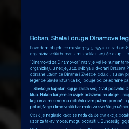
Boban, Shala i druge Dinamove le
Povodom obljetnice mitskog 13. 5. 1990. i nikad od
organizira veliki humanitarni spektakl koji će okupiti 
“Dinamovci za Dinamovca” naziv je velike humanitar
organiziraju u nedjelju 12. svibnja u dvorani Dražena Pe
održane utakmice Dinama i Zvezde, odlučili su sav p
legende Slavka Ištvanića koji boluje od celebralne par
–
Slavko je kapetan koji je zaista svoj život posvetio 
klub. Nakon karijere se uvijek odazivao na akcije i ini
koju ima, mi smo mu odlučili ovim putem pomoći u part
poboljšanje i time vratiti bar malo za sve što je učin
Čošić je naglasio kako se nada da će ova akcija pot
uzor za takav model mogu potražiti u Bundesligi gdje