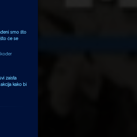
buđeni smo što
što će se
akođer
vi zaista
akcija kako bi