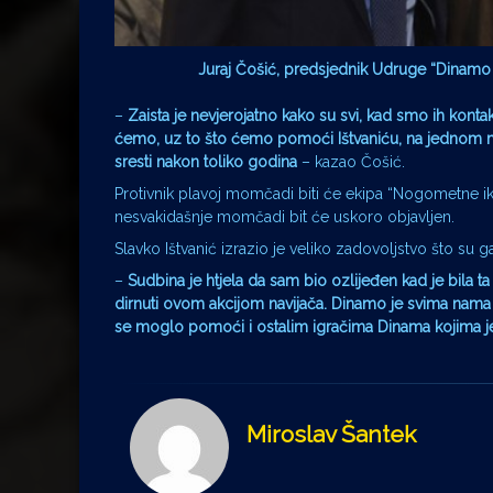
Juraj Čošić, predsjednik Udruge “Dinamo t
–
Zaista je nevjerojatno kako su svi, kad smo ih konta
ćemo, uz to što ćemo pomoći Ištvaniću, na jednom mje
sresti nakon toliko godina
– kazao Čošić.
Protivnik plavoj momčadi biti će ekipa “Nogometne ik
nesvakidašnje momčadi bit će uskoro objavljen.
Slavko Ištvanić izrazio je veliko zadovoljstvo što su ga s
–
Sudbina je htjela da sam bio ozlijeđen kad je bila 
dirnuti ovom akcijom navijača. Dinamo je svima nama p
se moglo pomoći i ostalim igračima Dinama kojima j
Miroslav Šantek