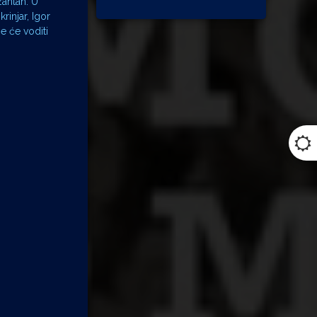
zantan. U
rinjar, Igor
e će voditi