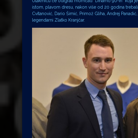
Utakmicu će odigrati momčad “Dinamo 90-ih” koja je već
istom, plavom dresu, nakon više od 20 godina trebali b
Cvitanović, Dario Šimić, Primož Gliha, Andrej Panadić
legendarni Zlatko Kranjčar.