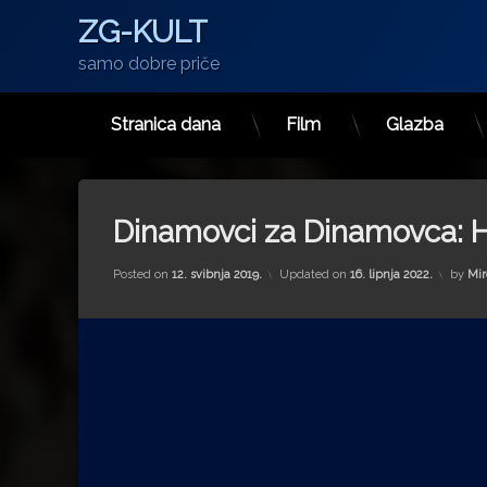
ZG-KULT
samo dobre priče
Stranica dana
Film
Glazba
Preskoči
na
sadržaj
Dinamovci za Dinamovca: 
Posted on
12. svibnja 2019.
Updated on
16. lipnja 2022.
by
Mir