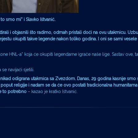
o smo mi” i Slavko Ištvanić.
ktirali i objasnili što radimo, odmah pristali doći na ovu utakmicu. Uz
stu okupiti takve legende nakon toliko godina. I oni se sami vesele 
one HNL-a” koja će okupiti legendarne igrače naše lige. Sastav ove, t
e navijači sjetili.
ta nikad odigrana utakmica sa Zvezdom. Danas, 29 godina kasnije smo s
oput religije i nadam se da će ovo postati tradicionalna humanitarna 
e to potrebno
– kazao je kratko Ištvanić.