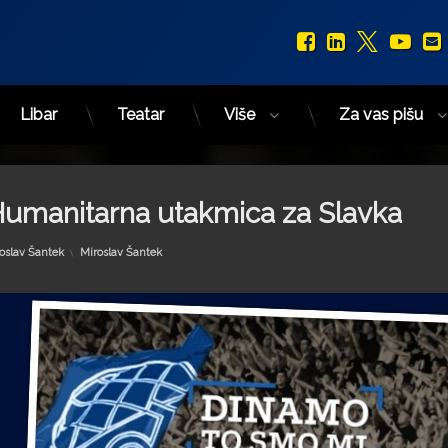
Facebook
LinkedIn
X.com
You
Libar
Teatar
Više
Za vas pišu
Humanitarna utakmica za Slavka
Kategorije:
oslav Šantek
Miroslav Šantek