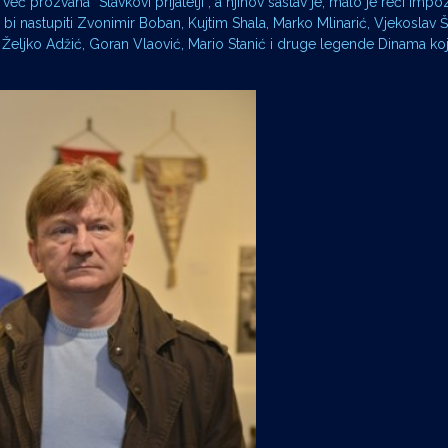
 prozvana “Slavkovi prijatelji”, a njihov sastav je, malo je reći impo
i nastupiti Zvonimir Boban, Kujtim Shala, Marko Mlinarić, Vjekoslav Šk
, Željko Adžić, Goran Vlaović, Mario Stanić i druge legende Dinama koj