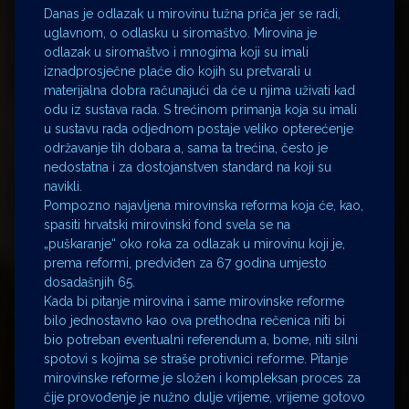
Danas je odlazak u mirovinu tužna priča jer se radi,
uglavnom, o odlasku u siromaštvo. Mirovina je
odlazak u siromaštvo i mnogima koji su imali
iznadprosječne plaće dio kojih su pretvarali u
materijalna dobra računajući da će u njima uživati kad
odu iz sustava rada. S trećinom primanja koja su imali
u sustavu rada odjednom postaje veliko opterećenje
održavanje tih dobara a, sama ta trećina, često je
nedostatna i za dostojanstven standard na koji su
navikli.
Pompozno najavljena mirovinska reforma koja će, kao,
spasiti hrvatski mirovinski fond svela se na
„puškaranje“ oko roka za odlazak u mirovinu koji je,
prema reformi, predviđen za 67 godina umjesto
dosadašnjih 65.
Kada bi pitanje mirovina i same mirovinske reforme
bilo jednostavno kao ova prethodna rečenica niti bi
bio potreban eventualni referendum a, bome, niti silni
spotovi s kojima se straše protivnici reforme. Pitanje
mirovinske reforme je složen i kompleksan proces za
čije provođenje je nužno dulje vrijeme, vrijeme gotovo