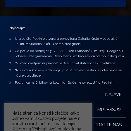
Najnovije:
U središtu Petrinje otvorena obnovljena Galerija Krsto Hegedušić:
Kultura vraćena kući, u samo srce grada!
Od petka do nedjelje (31.7. – 2.8.2026.) Arheološki muzej u Zagrebu
otvara vrata građanima: Besplatan ulaz kao zaklon od toplinskog vala
‘Ni med cvetjem ni pravice’ na Aleji hrvatskih sportskih velikana
“Rubikova kocka – složi svoju priču”, projekt nastao iz potrebe da se
čuje glas djece!
Pozivnica na 6. Likovnu koloniju „Buđenje svjetlosti” u Petrinji
NAJAVE
IMPRESSUM
Naša stranica koristi kolačiće kako
bismo vam iskustvo posjete našem
portalu učinili bržim i kvalitetnijim.
PRATITE NAS
Klikom na "Prihvati sve" pristajete na