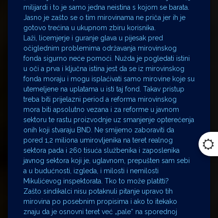
milijardi i to je samo jedna neistina s kojom se barata.
Jasno je zašto se o tim mirovinama ne priča jer ih je
gotovo trećina u ukupnom zbiru korisnika.
Laži, licemjerje i guranje glava u pijesak pred
očiglednim problemima održavanja mirovinskog
fonda sigurno neće pomoći. Nužda je pogledati istini
u oči a prva i ključna istina jest da se iz mirovinskog
fonda moraju i mogu isplaćivati samo mirovine koje su
utemeljene na uplatama u isti taj fond. Takav pristup
treba biti prijelazni period a reforma mirovinskog
mora biti apsolutno vezana i za reforme u javnom
sektoru te rastu proizvodnje uz smanjenje opterećenja
onih koji stvaraju BND. Ne smijemo zaboraviti da
pored 1,2 miliona umirovljenika na teret realnog
sektora pada i 260 tisuća službenika i zaposlenika
javnog sektora koji je, uglavnom, prepušten sam sebi
a u budućnosti, izgleda, i milosti i nemilosti
Mikulićevog inspektorata. Tko to može platitti?
Zašto sindikalci nisu potaknuli pitanje upravo tih
mirovina po posebnim propisima i ako to itekako
znaju da je osnovni teret već „pale“ na sporednoj