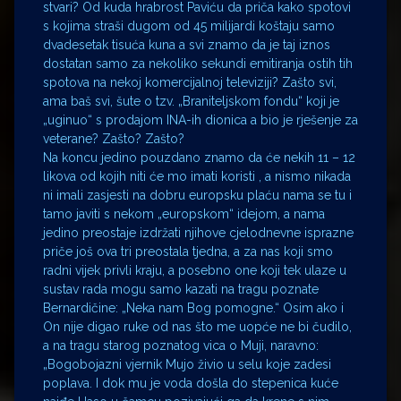
stvari? Od kuda hrabrost Paviću da priča kako spotovi
s kojima straši dugom od 45 milijardi koštaju samo
dvadesetak tisuća kuna a svi znamo da je taj iznos
dostatan samo za nekoliko sekundi emitiranja ostih tih
spotova na nekoj komercijalnoj televiziji? Zašto svi,
ama baš svi, šute o tzv. „Braniteljskom fondu“ koji je
„uginuo“ s prodajom INA-ih dionica a bio je rješenje za
veterane? Zašto? Zašto?
Na koncu jedino pouzdano znamo da će nekih 11 – 12
likova od kojih niti će mo imati koristi , a nismo nikada
ni imali zasjesti na dobru europsku plaću nama se tu i
tamo javiti s nekom „europskom“ idejom, a nama
jedino preostaje izdržati njihove cjelodnevne isprazne
priče još ova tri preostala tjedna, a za nas koji smo
radni vijek privli kraju, a posebno one koji tek ulaze u
sustav rada mogu samo kazati na tragu poznate
Bernardičine: „Neka nam Bog pomogne.“ Osim ako i
On nije digao ruke od nas što me uopće ne bi čudilo,
a na tragu starog poznatog vica o Muji, naravno:
„Bogobojazni vjernik Mujo živio u selu koje zadesi
poplava. I dok mu je voda došla do stepenica kuće