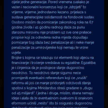
cijele jedne generacije. Pored vremena svakako je
važan i nacionalni konsenzus koji će „istrpjeti“ to
vrijeme, vrijeme, jednostavno kazano, prijelaza s
sustava generacijske solidarnosti na fondovski sustav.
Osobno mislim da pomicanje zakonskog roka na 67
godina života i 41 godinu radnog staža za punu
starosnu mirovinu nije problem uz sve one prateće
propise koji za određena radna mjesta dopuštaju
pomicanje tog staža bez penalizacije ali i neke manje
penalizacije za umirovljenike koji nemaju te vršne
uvjete.
Brojke s kojima se iskazuju svi elementi koji utjeću na
financiranje i trošenje sredstava su egzaktne. Egzaktba
je i činjenica da je postojeće stanje dugoročno
neodrživo. To neodrživo stanje sigurno neće
promijeniti eventualni referendum koji će „srušiti“
reformu ali još će manje pridonjeti održivosti stanja
spotovi s kojima Ministarstvo straši građane o „dugu
od 45 milijardi“. I jedna i druga, mislim, strana nemaju
ideje i alata da bi eventualnom ovakvom ili onakvom
eformom učinili „nešto“ što bi osiguralo dugoročnu