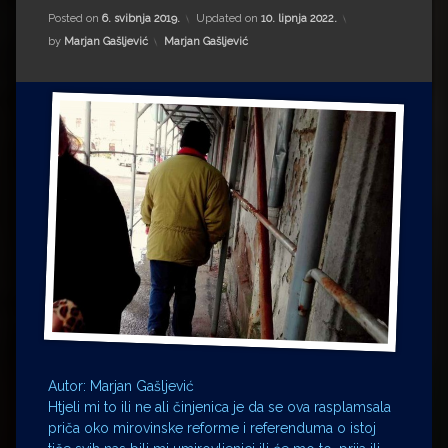
Impressum
Milenko Strižak
Posted on
6. svibnja 2019.
Updated on
10. lipnja 2022.
Kategorije:
by
Marjan Gašljević
Marjan Gašljević
Drugi autori
Drugi autori
Matea Andrić
Ljiljana Lekanić-Kljaić
Željko Krznarić
Mario Lovreković
Miroslav Šantek
Autor: Marjan Gašljević
Htjeli mi to ili ne ali činjenica je da se ova rasplamsala
priča oko mirovinske reforme i referenduma o istoj