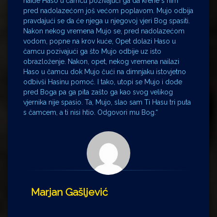
naiđe Haso u čamcu pozivajući ga da krene s nim
pred nadolazećom još većom poplavom. Mujo odbija
pravdajući se da će njega u njegovoj vjeri Bog spasiti.
Nakon nekog vremena Mujo se, pred nadolazećom
vodom, popne na krov kuće, Opet dolazi Haso u
čamcu pozivajući ga što Mujo odbije uz isto
obrazloženje. Nakon, opet, nekog vremena nailazi
Haso u čamcu dok Mujo čući na dimnjaku istovjetno
odbivši Hasinu pomoć. I tako, utopi se Mujo i dođe
pred Boga pa ga pita zašto ga kao svog velikog
vjernika nije spasio. Ta, Mujo, slao sam Ti Hasu tri puta
s čamcem, a ti nisi htio. Odgovori mu Bog.“
Marjan Gašljević