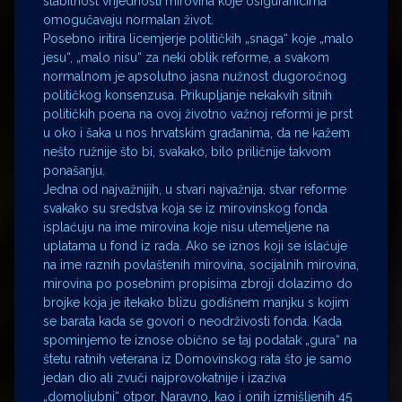
stabilnost vrijednosti mirovina koje osiguranicima
omogučavaju normalan život.
Posebno iritira licemjerje političkih „snaga“ koje „malo
jesu“, „malo nisu“ za neki oblik reforme, a svakom
normalnom je apsolutno jasna nužnost dugoročnog
političkog konsenzusa. Prikupljanje nekakvih sitnih
političkih poena na ovoj životno važnoj reformi je prst
u oko i šaka u nos hrvatskim građanima, da ne kažem
nešto ružnije što bi, svakako, bilo priličnije takvom
ponašanju.
Jedna od najvažnijih, u stvari najvažnija, stvar reforme
svakako su sredstva koja se iz mirovinskog fonda
isplaćuju na ime mirovina koje nisu utemeljene na
uplatama u fond iz rada. Ako se iznos koji se islaćuje
na ime raznih povlaštenih mirovina, socijalnih mirovina,
mirovina po posebnim propisima zbroji dolazimo do
brojke koja je itekako blizu godišnem manjku s kojim
se barata kada se govori o neodrživosti fonda. Kada
spominjemo te iznose obično se taj podatak „gura“ na
štetu ratnih veterana iz Domovinskog rata što je samo
jedan dio ali zvuči najprovokatnije i izaziva
„domoljubni“ otpor. Naravno, kao i onih izmišljenih 45