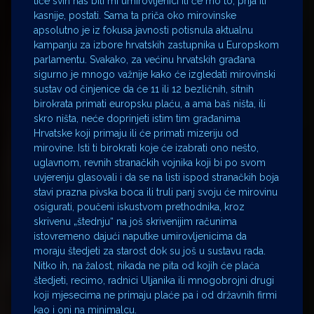
tiče svih nas bili mi umirovljenici ili će mo to, prija ili
kasnije, postati. Sama ta priča oko mirovinske
apsolutno je iz fokusa javnosti potisnula aktualnu
kampanju za izbore hrvatskih zastupnika u Europskom
parlamentu. Svakako, za većinu hrvatskih građana
sigurno je mnogo važnije kako će izgledati mirovinski
sustav od činjenice da će 11 ili 12 bezličnih, sitnih
birokrata primati europsku plaću, a ama baš ništa, ili
skro ništa, neće doprinjeti istim tim građanima
Hrvatske koji primaju ili će primati mizeriju od
mirovine. Isti ti birokrati koje će izabrati ono nešto,
uglavnom, revnih stranačkih vojnika koji bi po svom
uvjerenju glasovali i da se na listi ispod stranačkih boja
stavi prazna pivska boca ili truli panj svoju će mirovinu
osigurati, poučeni iskustvom prethodnika, kroz
skrivenu „štednju“ na još skrivenijim računima
istovremeno dajući naputke umirovljenicima da
moraju štedjeti za starost dok su još u sustavu rada.
Nitko ih, na žalost, nikada ne pita od kojih će plaća
štedjeti, recimo, radnici Uljanika ili mnogobrojni drugi
koji mjesecima ne primaju plaće pa i od državnih firmi
kao i oni na minimalcu.