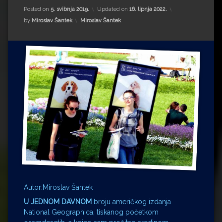
Impressum
Milenko Strižak
Posted on
5. svibnja 2019.
Updated on
16. lipnja 2022.
Kategorije:
by
Miroslav Šantek
Miroslav Šantek
Drugi autori
Drugi autori
Matea Andrić
Ljiljana Lekanić-Kljaić
Željko Krznarić
Mario Lovreković
Miroslav Šantek
Autor:Miroslav Šantek
U JEDNOM DAVNOM
broju američkog izdanja
National Geographica, tiskanog početkom