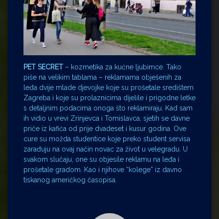
PET SECRET
– kozmetika za kućne ljubimce. Tako
piše na velikim tablama – reklamama obješenih za
leđa dvije mlade djevojke koje su prošetale središtem
Zagreba i koje su prolaznicima dijelile i prigodne letke
s detaljnim podacima onoga što reklamiraju. Kad sam
ih vidio u vrevi Zrinjevca i Tomislavca, sjetih se davne
priče iz kafića od prije dvadeset i kusur godina. Ove
cure su možda studentice koje preko student servisa
zarađuju na ovaj način novac za život u velegradu. U
svakom slučaju, one su objesile reklamu na leđa i
prošetale gradom. Kao i njihove “kolege” iz davno
tiskanog američkog časopisa.