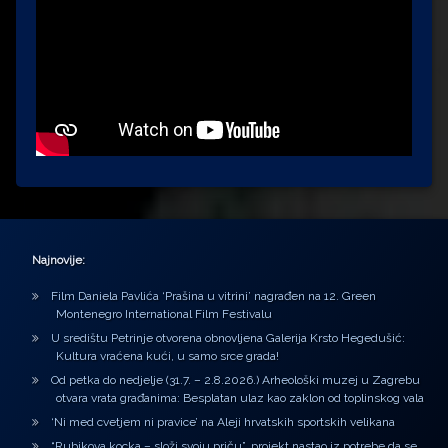
Najnovije:
Film Daniela Pavlića ‘Prašina u vitrini’ nagrađen na 12. Green
Montenegro International Film Festivalu
U središtu Petrinje otvorena obnovljena Galerija Krsto Hegedušić:
Kultura vraćena kući, u samo srce grada!
Od petka do nedjelje (31.7. – 2.8.2026.) Arheološki muzej u Zagrebu
otvara vrata građanima: Besplatan ulaz kao zaklon od toplinskog vala
‘Ni med cvetjem ni pravice’ na Aleji hrvatskih sportskih velikana
“Rubikova kocka – složi svoju priču”, projekt nastao iz potrebe da se