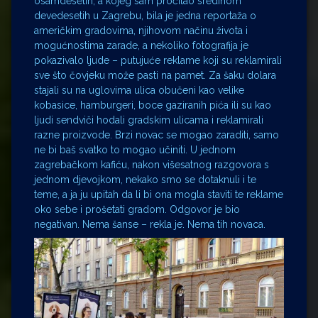
osamdesetih, a kojeg sam pročitao sredinom
devedesetih u Zagrebu, bila je jedna reportaža o
američkim gradovima, njihovom načinu života i
mogućnostima zarade, a nekoliko fotografija je
pokazivalo ljude – putujuće reklame koji su reklamirali
sve što čovjeku može pasti na pamet. Za šaku dolara
stajali su na uglovima ulica obučeni kao velike
kobasice, hamburgeri, boce gaziranih pića ili su kao
ljudi sendviči hodali gradskim ulicama i reklamirali
razne proizvode. Brzi novac se mogao zaraditi, samo
ne bi baš svatko to mogao učiniti. U jednom
zagrebačkom kafiću, nakon višesatnog razgovora s
jednom djevojkom, nekako smo se dotaknuli i te
teme, a ja ju upitah da li bi ona mogla staviti te reklame
oko sebe i prošetati gradom. Odgovor je bio
negativan. Nema šanse – rekla je. Nema tih novaca.