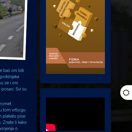
e baš oni biti
ogodišnjaka
u se i oni
 posao. Svi su
promet.
 u tom vrtlogu
m plakatu piše
: Znate li kako
ašnjenja o