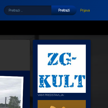
Pretraži:
Tube
E-mail
Prijava
VAM PREDSTAVLJA :