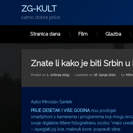
ZG-KULT
samo dobre priče
Stranica dana
Film
Glazba
Preskoči
na
sadržaj
Znate li kako je biti Srbin u
Posted on
1. svibnja 2019.
Updated on
16. lipnja 2022.
by
Miro
Autor:Miroslav Šantek
PRIJE DESETAK I VIŠE GODINA
nisu postojali
smartphoni s kamerama i programima koji mogu kro
svoje digitalne filtere fotografiranu osobu “malo uredit
– ispeglati joj lice, maknuti bore, popraviti sitne