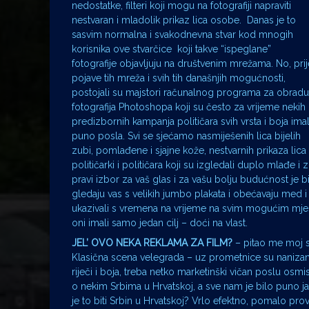
nedostatke, filteri koji mogu na fotografiji napraviti
nestvaran i mladolik prikaz lica osobe. Danas je to
sasvim normalna i svakodnevna stvar kod mnogih
korisnika ove stvarčice koji takve “ispeglane”
fotografije objavljuju na društvenim mrežama. No, prij
pojave tih mreža i svih tih današnjih mogućnosti,
postojali su majstori računalnog programa za obradu
fotografija Photoshopa koji su često za vrijeme nekih
predizbornih kampanja političara svih vrsta i boja imal
puno posla. Svi se sjećamo nasmiješenih lica bijelih
zubi, pomlađene i sjajne kože, nestvarnih prikaza lica
političarki i političara koji su izgledali duplo mlađe i 
pravi izbor za vaš glas i za vašu bolju budućnost je 
gledaju vas s velikih jumbo plakata i obećavaju med i 
ukazivali s vremena na vrijeme na svim mogućim mjesti
oni imali samo jedan cilj – doći na vlast.
JEL’ OVO NEKA REKLAMA ZA FILM?
– pitao me moj s
Klasična scena velegrada – uz prometnice su nanizani
riječi i boja, treba netko marketinški vičan poslu osmi
o nekim Srbima u Hrvatskoj, a sve nam je bilo puno j
je to biti Srbin u Hrvatskoj? Vrlo efektno, pomalo prov