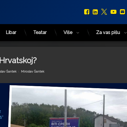
Facebook
LinkedIn
X.com
You
Libar
Teatar
Više
Za vas pišu
 Hrvatskoj?
Kategorije:
slav Šantek
Miroslav Šantek
z
i”