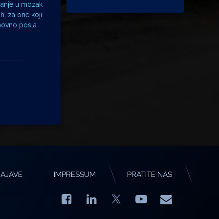
ranje u mozak
h, za one koji
onovno posla
AJAVE
IMPRESSUM
PRATITE NAS
Facebook
LinkedIn
YouTube
E-mail
X.com