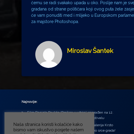
čemu se radi svakako upada u oko. Poslije nam je sv
građana od strane političara koji ovog puta žele zasjes
će vam ponuditi med i mlijeko u Europskom parlamentu
za majstore Photoshopa.
Miroslav Šantek
Najnovije:
Film Daniela Pavlića ‘Prašina u vitrini’ nagrađen na 12.
Green Montenegro International Film Festivalu
Naša stranica koristi kolačiće kako
U središtu Petrinje otvorena obnovljena Galerija Krsto
bismo vam iskustvo posjete našem
Hegedušić: Kultura vraćena kući, u samo srce grada!