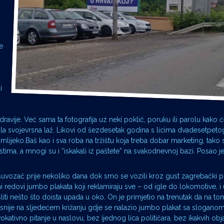
e
i
zdravije. Već sama ta fotografija uz neki poklič, poruku ili parolu kako ć
bila svojevrsna laž. Likovi od šezdesetak godina s licima dvadesetpet
mlijeko.Baš kao i sva roba na tržištu koja treba dobar marketing, tako s
ma, a mnogi su i “iskakali iz paštete” na svakodnevnoj bazi. Posao je
uvozač prije nekoliko dana dok smo se vozili kroz gust zagrebački 
 redovi jumbo plakata koji reklamiraju sve – od igle do lokomotive, i
sliti nešto što doista upada u oko. On je primjetio na trenutak da na to
asnije na sljedećem križanju gdje se nalazio jumbo plakat sa sloganom
okativno pitanje u naslovu, bez ijednog lica političara, bez ikakvih obj