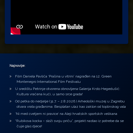
Najnovije:
Film Daniela Pavlića ‘Prašina u vitrini’ nagrađen na 12. Green
Montenegro International Film Festivalu
U središtu Petrinje otvorena obnovljena Galerija Krsto Hegedušić:
Kultura vraćena kući, u samo srce grada!
Od petka do nedjelje (31.7. – 2.8.2026.) Arheološki muzej u Zagrebu
otvara vrata građanima: Besplatan ulaz kao zaklon od toplinskog vala
‘Ni med cvetjem ni pravice’ na Aleji hrvatskih sportskih velikana
“Rubikova kocka – složi svoju priču”, projekt nastao iz potrebe da se
čuje glas djece!