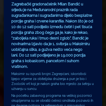
Zagrebački gradonačelnik Milan Bandić u
srijedu je na Međunarodni praznik rada
sugrađankama i sugrađanima dijelio besplatne
porcije graha i crvene karanfile. Nakon što je od
10 do 12 sati podijelio između četiri i pet tisuća
porcija graha zbog čega ga je, kako je rekao,
“zaboljela ruka i trnuo desni zglob”, Bandić je
novinarima izjavio da je 1. svibnja u Maksimiru
uobičajna slika, a gužva nešto veća nego
lani. Do 12 sati podijeljeno je 19.000 porcija
graha s kobasicom, pancetom i suhom
vratinom.
Maksimir su ispunili brojni Zagrepčani, iskoristivši
lijepo vrijeme za obiteljska druženja a pun je bio i
Zoološki vrt koji je nakon graha bio mjesto za šetnju u
uživanju u suncu.
Na početku zabavnog programa na velikoj pozornici
okupljenima su se obratili čelnici sindikata pozvavši ih
na davanje potpisa za referendum o mirovinskoj