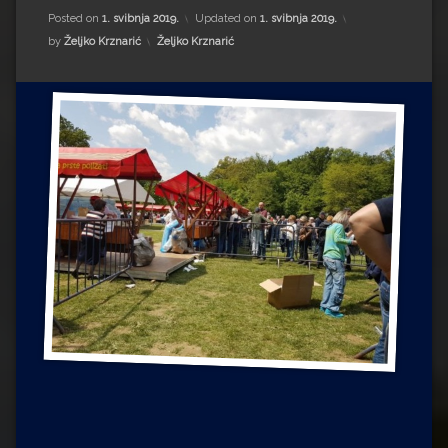
Impressum
Milenko Strižak
Posted on
1. svibnja 2019.
Updated on
1. svibnja 2019.
Kategorije:
by
Željko Krznarić
Željko Krznarić
Drugi autori
Drugi autori
Matea Andrić
Ljiljana Lekanić-Kljaić
Željko Krznarić
Mario Lovreković
Miroslav Šantek