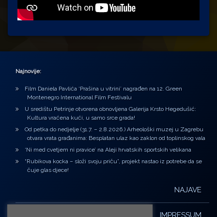
Najnovije:
Film Daniela Pavlića ‘Prašina u vitrini’ nagrađen na 12. Green
Montenegro International Film Festivalu
U središtu Petrinje otvorena obnovljena Galerija Krsto Hegedušić:
Kultura vraćena kući, u samo srce grada!
Od petka do nedjelje (31.7. – 2.8.2026.) Arheološki muzej u Zagrebu
otvara vrata građanima: Besplatan ulaz kao zaklon od toplinskog vala
‘Ni med cvetjem ni pravice’ na Aleji hrvatskih sportskih velikana
“Rubikova kocka – složi svoju priču”, projekt nastao iz potrebe da se
čuje glas djece!
NAJAVE
IMPRESSUM