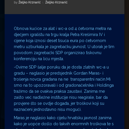
Impressum
Milenko Strižak
Kategorije:
by
Željko Krznarić
Željko Krznarić
Drugi autori
Drugi autori
Matea Andrić
Obnova kućice za alat i wc-a od 4 četvorna metra na
dječjem igralištu na trgu kralja Petra Krešimira IV i
cijene koja iznosi deset tisuća eura po četvornom
Ljiljana Lekanić-Kljaić
metru uzburkala je zagrebačku javnost. U utorak je tim
povodom zagrebački SDP organizirao tiskovnu
Željko Krznarić
konferenciju na licu mjesta.
-Ovime SDP šalje poruku da je dosta zlatnih wc-a u
Mario Lovreković
gradu – naglasio je predsjednik Gordan Maras- i
trošenja novca građana na ne transparentni način.Mi
Miroslav Šantek
smo na to upozoravali i od gradonačelnika i Holdinga
tražimo da se ovakva praksa zaustavi. Zanima me
zašto već nadležne institucije nisu reagirale, bar da
provjere što se ovdje događa, jer troškovi koji su
naznačeni jednostavno nisu mogući.
Maras je naglasio kako cijelu hrvatsku javnost zanima
kako je uopće došlo do takvih enormnih troškova te s