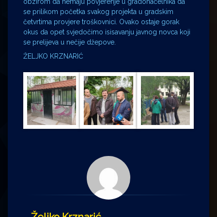
obzirom da nemaju povjerenje u gradonačelnika da
se prilikom početka svakog projekta u gradskim
četvrtima provjere troškovnici. Ovako ostaje gorak
okus da opet svjedočimo isisavanju javnog novca koji
se prelijeva u nečije džepove.
ŽELJKO KRZNARIĆ
Željko Krznarić