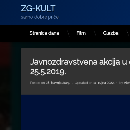
ZG-KULT
samo dobre priče
Stranica dana
Film
Glazba
Preskoči
na
sadržaj
Javnozdravstvena akcija u
25.5.2019.
Posted on
28. travnja 2019.
Updated on
11. rujna 2022.
by
Ale