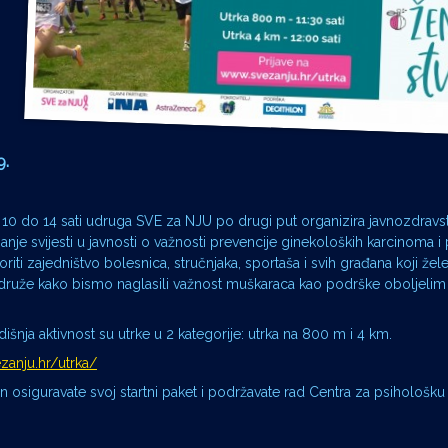
9.
10 do 14 sati udruga SVE za NJU po drugi put organizira javnozdravs
izanje svijesti u javnosti o važnosti prevencije ginekoloških karcinoma i
 zajedništvo bolesnica, stručnjaka, sportaša i svih građana koji žele 
ruže kako bismo naglasili važnost muškaraca kao podrške oboljelim
šnja aktivnost su utrke u 2 kategorije: utrka na 800 m i 4 km.
zanju.hr/utrka/
čin osiguravate svoj startni paket i podržavate rad Centra za psihološ