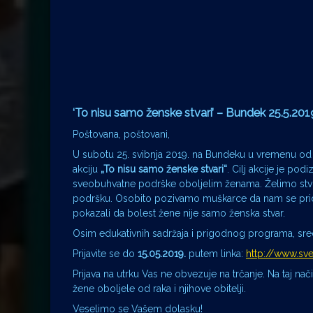
‘To nisu samo ženske stvari’ – Bundek 25.5.201
Poštovana, poštovani,
U subotu 25. svibnja 2019. na Bundeku u vremenu od 
akciju
„To nisu samo ženske stvari“
. Cilj akcije je pod
sveobuhvatne podrške oboljelim ženama. Želimo stvoriti
podršku. Osobito pozivamo muškarce da nam se prid
pokazali da bolest žene nije samo ženska stvar.
Osim edukativnih sadržaja i prigodnog programa, sredi
Prijavite se do
15.05.2019.
putem linka:
http://www.sve
Prijava na utrku Vas ne obvezuje na trčanje. Na taj na
žene oboljele od raka i njihove obitelji.
Veselimo se Vašem dolasku!