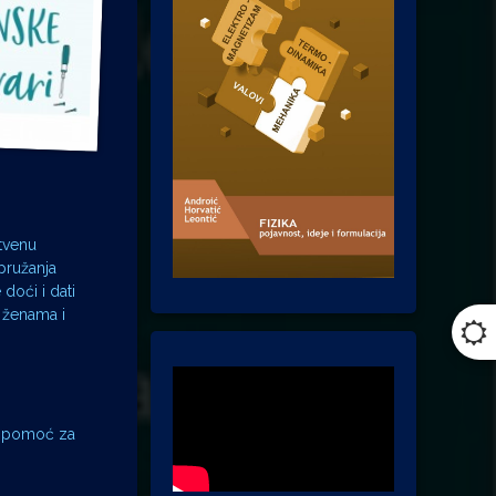
tvenu
 pružanja
doći i dati
 ženama i
ku pomoć za