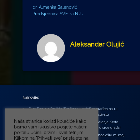
dr. Almenka Balenović
Predsjednica SVE za NJU
Aleksandar Olujić
Najnovije:
Film Daniela Pavlića ‘Prašina u vitrini’ nagrađen na 12.
Green Montenegro International Film Festivalu
Naša stranica koristi kolačiće kako
U središtu Petrinje otvorena obnovljena Galerija Krsto
bismo vam iskustvo posjete našem
Hegedušić: Kultura vraćena kući, u samo srce grada!
portalu učinili bržim i kvalitetnijim.
Od petka do nedjelje (31.7. – 2.8.2026.) Arheološki muzej
Klikom na "Prihvati sve" pristajete na