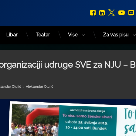
Facebook
LinkedIn
X.com
You
Libar
Teatar
Više
Za vas pišu
 organizaciji udruge SVE za NJU – 
Kategorije:
ksandar Olujić
Aleksandar Olujić