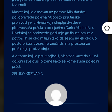
izvornoti.
Klaster koji je osnovan uz pomoć Ministarstva
poljoprivrede pokriva 95 posto pršutarske
proizvodnje u Hrvatskoj i okuplja dvadese
ptoizvođača pršuta a po riječima Darka Markotića u
Hrvatskoj se proizvede godišnje 90 tisuća pršuta a
potroši ih se oko milijun tako da se još uvijek oko 60
posto pršuta uveze. To znači da ima prostora za
proširenje proizvodnje.
A o tome koji je pršut najbolji, Markotić kaže da su svi
odlični i sve ovisi o tome kako se kome sviđa pojedini
pršut.
ŽELJKO KRZNARIĆ