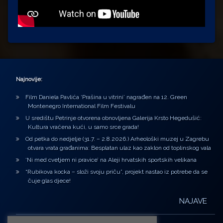
Najnovije:
Film Daniela Pavlića ‘Prašina u vitrini’ nagrađen na 12. Green
Montenegro International Film Festivalu
U središtu Petrinje otvorena obnovljena Galerija Krsto Hegedušić:
Kultura vraćena kući, u samo srce grada!
Od petka do nedjelje (31.7. – 2.8.2026.) Arheološki muzej u Zagrebu
otvara vrata građanima: Besplatan ulaz kao zaklon od toplinskog vala
‘Ni med cvetjem ni pravice’ na Aleji hrvatskih sportskih velikana
“Rubikova kocka – složi svoju priču”, projekt nastao iz potrebe da se
čuje glas djece!
NAJAVE