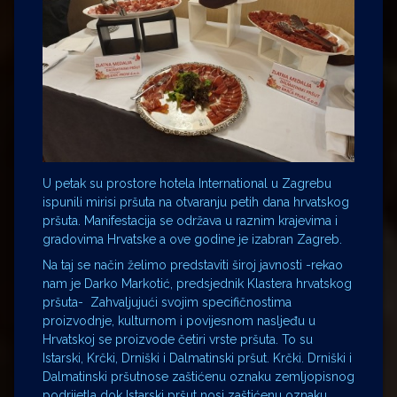
U petak su prostore hotela International u Zagrebu
ispunili mirisi pršuta na otvaranju petih dana hrvatskog
pršuta. Manifestacija se održava u raznim krajevima i
gradovima Hrvatske a ove godine je izabran Zagreb.
Na taj se način želimo predstaviti široj javnosti -rekao
nam je Darko Markotić, predsjednik Klastera hrvatskog
pršuta- Zahvaljujući svojim specifičnostima
proizvodnje, kulturnom i povijesnom nasljeđu u
Hrvatskoj se proizvode četiri vrste pršuta. To su
Istarski, Krčki, Drniški i Dalmatinski pršut. Krčki. Drniški i
Dalmatinski pršutnose zaštićenu oznaku zemljopisnog
podrijetla dok Istarski pršut nosi zaštićenu oznaku