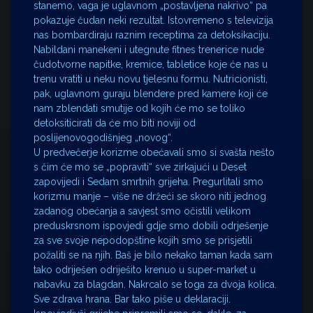
stanemo, vaga je uglavnom „postavljena nakrivo“ pa
pokazuje čudan neki rezultat. Istovremeno s televizija
nas bombardiraju raznim receptima za detoksikaciju.
Nabildani manekeni i utegnute fitnes trenerice nude
čudotvorne napitke, kremice, tabletice koje će nas u
trenu vratiti u neku novu tjelesnu formu. Nutricionisti,
pak, uglavnom guraju blendere pred kamere koji će
nam zblendati smutije od kojih će mo se toliko
detoksiticirati da će mo biti noviji od
poslijenovogodišnjeg „novog“.
U predvečerje korizme obećavali smo si svašta nešto
s čim će mo se „popraviti“ sve zirkajući u Deset
zapovijedi i Sedam smrtnih grijeha. Pregurlitali smo
korizmu manje – više ne držeći se skoro niti jednog
zadanog obećanja a savjest smo očistili velikom
preduskrsnom ispovjedi gdje smo dobili odrješenje
za sve svoje nepodopštine kojih smo se prisjetili
požaliti se na njih. Baš je bilo nekako taman kada sam
tako odriješen odriješito krenuo u super-market u
nabavku za blagdan. Nakrcalo se toga za dvoja kolica.
Sve zdrava hrana. Bar tako piše u deklaraciji.