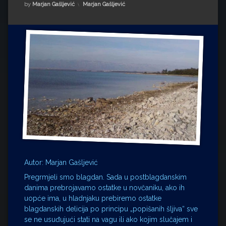
Impressum
Milenko Strižak
Kategorije:
by
Marjan Gašljević
Marjan Gašljević
Drugi autori
Drugi autori
Matea Andrić
Ljiljana Lekanić-Kljaić
Željko Krznarić
Mario Lovreković
Miroslav Šantek
Autor: Marjan Gašljević
Pregrmjeli smo blagdan. Sada u postblagdanskim
danima prebrojavamo ostatke u novčaniku, ako ih
uopće ima, u hladnjaku prebiremo ostatke
blagdanskih delicija po principu „popišanih šljiva“ sve
se ne usuđujući stati na vagu ili ako kojim slučajem i