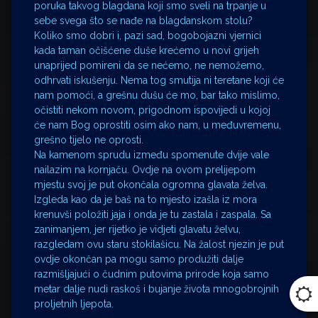
poruka takvog blagdana koji smo sveli na trpanje u
sebe svega što se nađe na blagdanskom stolu?
Koliko smo dobri i, pazi sad, bogobojazni vjernici
kada taman očišćene duše krećemo u novi grijeh
unaprijed pomireni da se nećemo, ne nemožemo,
odhrvati iskušenju. Nema tog smutija ni teretane koji će
nam pomoći, a grešnu dušu će mo, bar tako mislimo,
očistiti nekom novom, prigodnom ispovijedi u kojoj
će nam Bog oprostiti osim ako nam, u međuvremenu,
grešno tijelo ne oprosti.
Na kamenom sprudu između spomenute dvije vale
nailazim na kornjaču. Ovdje na ovom prelijepom
mjestu svoj je put okončala ogromna glavata želva.
Izgleda kao da je baš na to mjesto izašla iz mora
krenuvši položiti jaja i onda je tu zastala i zaspala. Sa
zanimanjem, jer rijetko je vidjeti glavatu želvu,
razgledam ovu staru stokilašicu. Na žalost njezin je put
ovdje okončan pa mogu samo produžiti dalje
razmišljajući o čudnim putovima prirode koja samo
metar dalje nudi raskoš i bujanje života mnogobrojnih
proljetnih ljepota.