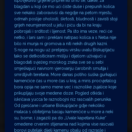
Ispovjedivši grijehe pripremili smo se, dakle, za
blagdan u koji će mo ući čiste duše i prepunih kolica
sve nekako zaboravivši da negdje na petom mjestu,
odmah poslije oholosti, škrtosti, bludnosti i zavisti stoji
grijeh neumjerenost u jelu i piću da bi na kraju
pobrojali i srditost i lijenost. Pa što ima veze, reći će
netko, i lani sam i preklani natrpao kolica a s Neba nije
bilo ni munja ni gromova a niti nekih drugih kazni.
S noge na nogu uz prelijepu virsku uvalu Biskupljaču
tako se detkositiciram mišlju i dijelom uživajući u
blagodati svježeg morskog zraka sve se u sebi
smješkajući naivnom vjerovanju čarobnih smutija i
smrdljivih teretana. More danas potiho šuška gurkajući
kamenčiće čas u more čas u kraj, a miris procvjetalog
bora opija ne samo mene već i raznolike zujalice koje
prikupljaju svoje medene doze. Pogled otkida i
iskričava yucca te raznobojni niz rascvalih perunika.
Od pješčane i urbane Biskupljače gdje nekoliko
malaca s obiteljima bacaju kamenčiće u more a neki
su, bome, i zagazili pa do „Uvale kapetana Kuke“
omeđene crvenim stijenama nad kojima vise rascvali
borovi puteljak dijeli kamenu obalu od razrasle i