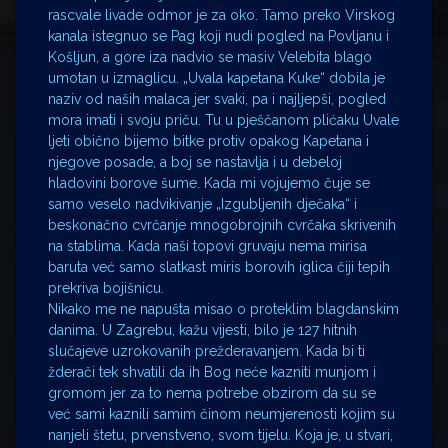
rascvale livade odmor je za oko. Tamo preko Virskog
kanala istegnuo se Pag koji nudi pogled na Povljanu i
Košljun, a gore iza nadvio se masiv Velebita blago
umotan u izmaglicu. „Uvala kapetana Kuke“ dobila je
naziv od naših malaca jer svaki, pa i najljepši, pogled
mora imati i svoju priču. Tu u pješčanom plićaku Uvale
ljeti obično bijemo bitke protiv opakog Kapetana i
njegove posade, a boj se nastavlja i u debeloj
hladovini borove šume. Kada mi vojujemo čuje se
samo veselo nadvikivanje „Izgubljenih dječaka“ i
beskonačno cvrčanje mnogobrojnih cvrčaka skrivenih
na stablima. Kada naši topovi gruvaju nema mirisa
baruta već samo slatkast miris borovih iglica čiji tepih
prekriva bojišnicu.
Nikako me ne napušta misao o proteklim blagdanskim
danima. U Zagrebu, kažu vijesti, bilo je 127 hitnih
slučajeve uzrokovanih prežderavanjem. Kada bi ti
žderači tek shvatili da ih Bog neće kazniti munjom i
gromom jer za to nema potrebe obzirom da su se
već sami kaznili samim činom neumjerenosti kojim su
nanjeli štetu, prvenstveno, svom tijelu. Koja je, u stvari,