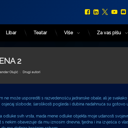
Facebook
LinkedIn
X.com
You
Libar
Teatar
Više
Za vas pišu
ENA 2
Kategorije:
andar Olujić
Drugi autori
m ne može usporediti s razvedenošću jadranske obale, ali je svakako s
osjećaj slobode, šarolikosti pogleda i dubina nadahnuća su gotovo u
a odluke svih vrsta, mada mene odluke objekta moje udanosti svojev
 s nekim obavezuje da mu iznosim dnevna, tjedna i ina izvješća o vlas