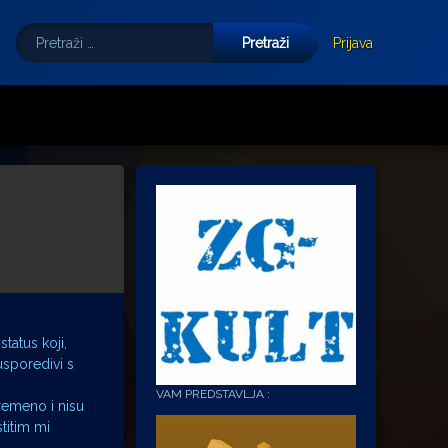
Pretraži:
Tube
E-mail
Prijava
tatus koji,
sporedivi s
VAM PREDSTAVLJA :
remeno i nisu
titim mi