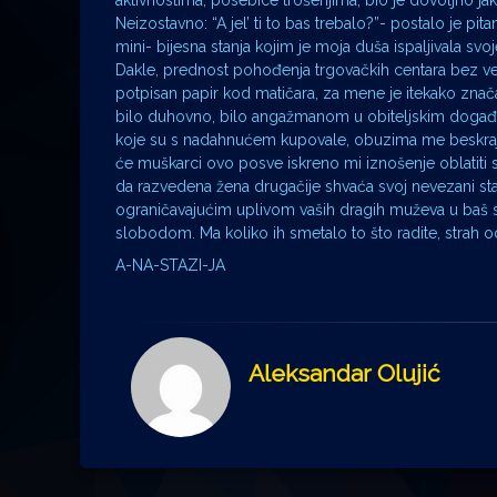
aktivnostima, posebice trošenjima, bio je dovoljno j
Neizostavno: “A jel’ ti to bas trebalo?”- postalo je pit
mini- bijesna stanja kojim je moja duša ispaljivala svo
Dakle, prednost pohođenja trgovačkih centara bez ve
potpisan papir kod matičara, za mene je itekako značaj
bilo duhovno, bilo angažmanom u obiteljskim događan
koje su s nadahnućem kupovale, obuzima me beskrajn
će muškarci ovo posve iskreno mi iznošenje oblatiti 
da razvedena žena drugačije shvaća svoj nevezani sta
ograničavajućim uplivom vaših dragih muževa u baš s
slobodom. Ma koliko ih smetalo to što radite, strah o
A-NA-STAZI-JA
Aleksandar Olujić