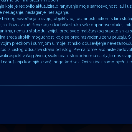
ak da me definira bračnim robom.
anje koje je redovito aktualiziralo ranjavanje moje samosvojnosti, ali i 
je neslaganje, neslaganje, neslaganje.
rbalnog navođenja o svojoj objektivnoj lociranosti nekom s kim sluč
na. Poznavajući žene koje i kad višestruko više doprinose obitelji bilo
jima, nemaju slobodu iznijeti pred svog matičarskog supotpisnika sv
a sreća širokih mogućnosti koje se pred razvedenu ženu pružaju. S
svojim prezirom i sumnjom u moje istinsko oduševljenje nevezanošću, a
tus iz čistog odsustva straha od istog. Prema tome, ako niste zadovo
vaki aspekt vašeg života, svaki udah, slobodno mu natrljajte nos s
d napuštanja kod njih je veći nego kod vas. Oni su ipak samo nježniji 