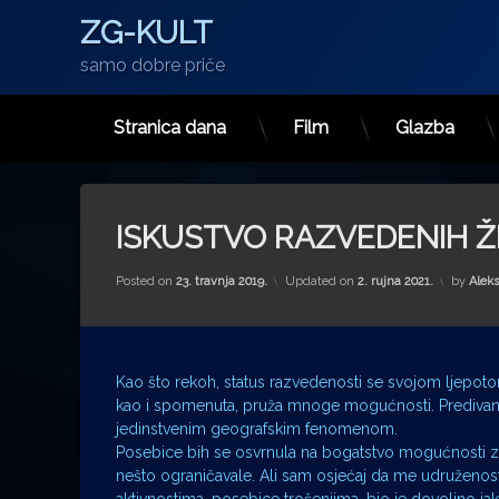
ZG-KULT
samo dobre priče
Stranica dana
Film
Glazba
Preskoči
na
sadržaj
ISKUSTVO RAZVEDENIH Ž
Posted on
23. travnja 2019.
Updated on
2. rujna 2021.
by
Aleks
Kao što rekoh, status razvedenosti se svojom ljepoto
kao i spomenuta, pruža mnoge mogućnosti. Predivan 
jedinstvenim geografskim fenomenom.
Posebice bih se osvrnula na bogatstvo mogućnosti z
nešto ograničavale. Ali sam osjećaj da me udruženost