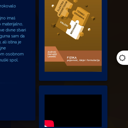
uzrokovalo
ajno imaš
 materijalno,
e divne stvari
igurna sam da
li istina je
ljne
vojom osobnom
muški spol.