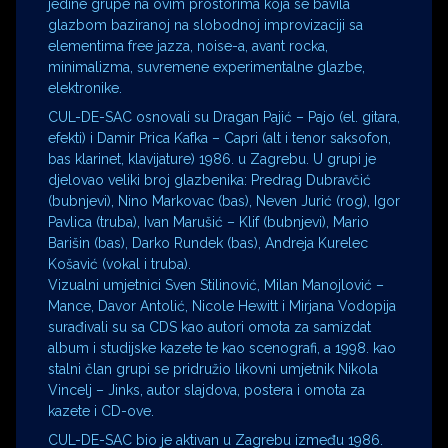
jedine grupe na ovim prostorima koja se bavila
glazbom baziranoj na slobodnoj improvizaciji sa
elementima free jazza, noise-a, avant rocka,
minimalizma, suvremene experimentalne glazbe,
elektronike.
CUL-DE-SAC osnovali su Dragan Pajić – Pajo (el. gitara,
efekti) i Damir Prica Kafka – Capri (alt i tenor saksofon,
bas klarinet, klavijature) 1986. u Zagrebu. U grupi je
djelovao veliki broj glazbenika: Predrag Dubravčić
(bubnjevi), Nino Markovac (bas), Neven Jurić (rog), Igor
Pavlica (truba), Ivan Marušić – Klif (bubnjevi), Mario
Barišin (bas), Darko Rundek (bas), Andreja Kurelec
Košavić (vokal i truba).
Vizualni umjetnici Sven Stilinović, Milan Manojlović –
Mance, Davor Antolić, Nicole Hewitt i Mirjana Vodopija
surađivali su sa CDS kao autori omota za samizdat
album i studijske kazete te kao scenografi, a 1998. kao
stalni član grupi se pridružio likovni umjetnik Nikola
Vincelj – Jinks, autor slajdova, postera i omota za
kazete i CD-ove.
CUL-DE-SAC bio je aktivan u Zagrebu između 1986.