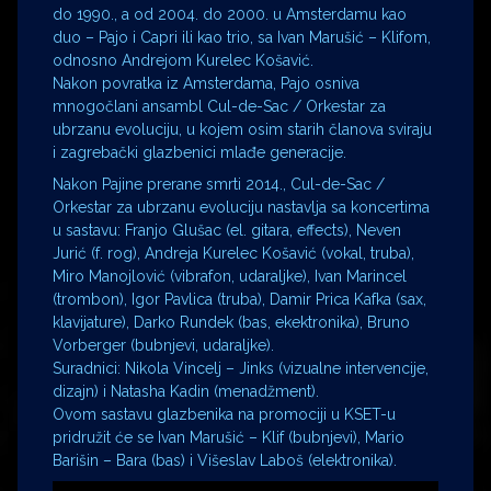
do 1990., a od 2004. do 2000. u Amsterdamu kao
duo – Pajo i Capri ili kao trio, sa Ivan Marušić – Klifom,
odnosno Andrejom Kurelec Košavić.
Nakon povratka iz Amsterdama, Pajo osniva
mnogočlani ansambl Cul-de-Sac / Orkestar za
ubrzanu evoluciju, u kojem osim starih članova sviraju
i zagrebački glazbenici mlađe generacije.
Nakon Pajine prerane smrti 2014., Cul-de-Sac /
Orkestar za ubrzanu evoluciju nastavlja sa koncertima
u sastavu: Franjo Glušac (el. gitara, effects), Neven
Jurić (f. rog), Andreja Kurelec Košavić (vokal, truba),
Miro Manojlović (vibrafon, udaraljke), Ivan Marincel
(trombon), Igor Pavlica (truba), Damir Prica Kafka (sax,
klavijature), Darko Rundek (bas, ekektronika), Bruno
Vorberger (bubnjevi, udaraljke).
Suradnici: Nikola Vincelj – Jinks (vizualne intervencije,
dizajn) i Natasha Kadin (menadžment).
Ovom sastavu glazbenika na promociji u KSET-u
pridružit će se Ivan Marušić – Klif (bubnjevi), Mario
Barišin – Bara (bas) i Višeslav Laboš (elektronika).