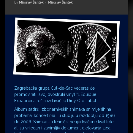
Impressum
Milenko Strižak
Kategorije:
by
Miroslav Šantek
Miroslav Šantek
Drugi autori
Drugi autori
Matea Andrić
Ljiljana Lekanić-Kljaić
Željko Krznarić
Mario Lovreković
Miroslav Šantek
Zagrebačka grupa Cul-de-Sac večeras će
promovirati svoj dvostruki vinyl “L’Equipue
Extraordinaire”, a izdavač je Dirty Old Label.
Album sadrži izbor arhivskih snimaka snimljenih na
probama, koncertima i u studiju u razdoblju od 1986.
do 2006. Snimke su tehnički neujednačene kvalitete,
ali su vrijedan i zanimljiv dokument djelovanja tada