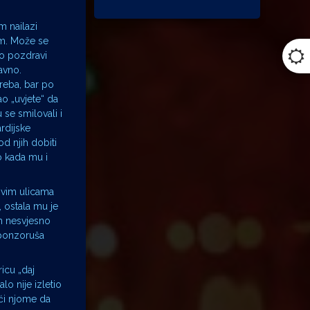
m nailazi
im. Može se
lo pozdravi
avno.
treba, bar po
ao „uvjete“ da
se smilovali i
ardijske
d njih dobiti
o kada mu i
ovim ulicama
 ostala mu je
em nesvjesno
sponzoruša
icu „daj
o nije izletio
ći njome da