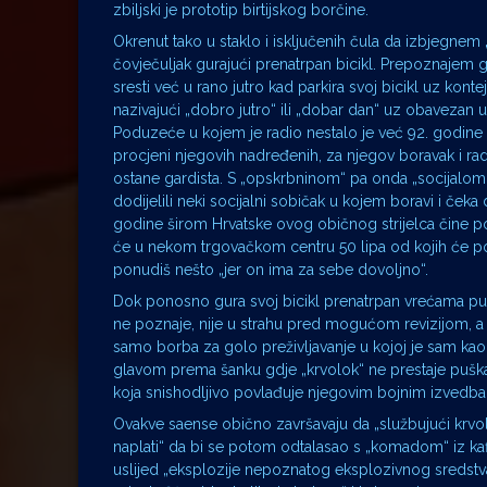
zbiljski je prototip birtijskog borčine.
Okrenut tako u staklo i isključenih čula da izbjegnem
čovječuljak gurajući prenatrpan bicikl. Prepoznajem
sresti već u rano jutro kad parkira svoj bicikl uz kon
nazivajući „dobro jutro“ ili „dobar dan“ uz obaveza
Poduzeće u kojem je radio nestalo je već 92. godine ka
procjeni njegovih nadređenih, za njegov boravak i rad
ostane gardista. S „opskrbninom“ pa onda „socijalom“
dodijelili neki socijalni sobičak u kojem boravi i čeka 
godine širom Hrvatske ovog običnog strijelca čine po
će u nekom trgovačkom centru 50 lipa od kojih će po
ponudiš nešto „jer on ima za sebe dovoljno“.
Dok ponosno gura svoj bicikl prenatrpan vrećama pun
ne poznaje, nije u strahu pred mogućom revizijom, a 
samo borba za golo preživljavanje u kojoj je sam kao 
glavom prema šanku gdje „krvolok“ ne prestaje puškar
koja snishodljivo povlađuje njegovim bojnim izvedba
Ovakve saense obično završavaju da „službujući krvol
naplati“ da bi se potom odtalasao s „komadom“ iz kaf
uslijed „eksplozije nepoznatog eksplozivnog sredstv