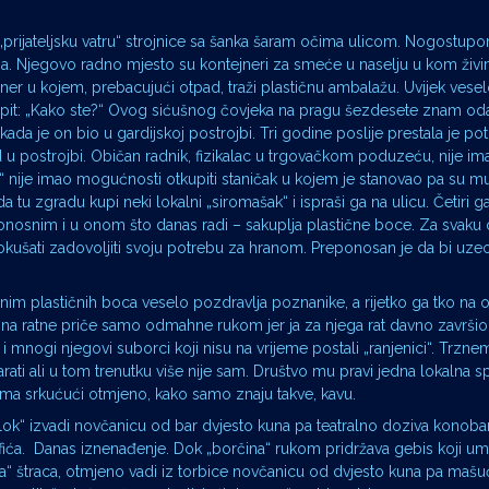
 „prijateljsku vatru“ strojnice sa šanka šaram očima ulicom. Nogostupo
 ga. Njegovo radno mjesto su kontejneri za smeće u naselju u kom živ
tejner u kojem, prebacujući otpad, traži plastičnu ambalažu. Uvijek vese
n upit: „Kako ste?“ Ovog sićušnog čovjeka na pragu šezdesete znam od
da je on bio u gardijskoj postrojbi. Tri godine poslije prestala je po
 u postrojbi. Običan radnik, fizikalac u trgovačkom poduzeću, nije im
 nije imao mogućnosti otkupiti staničak u kojem je stanovao pa su mu 
da tu zgradu kupi neki lokalni „siromašak“ i ispraši ga na ulicu. Četiri g
nosnim i u onom što danas radi – sakuplja plastične boce. Za svaku o
kušati zadovoljiti svoju potrebu za hranom. Preponosan je da bi uze
im plastičnih boca veselo pozdravlja poznanike, a rijetko ga tko na 
na ratne priče samo odmahne rukom jer ja za njega rat davno završio,
i mnogi njegovi suborci koji nisu na vrijeme postali „ranjenici“. Trzn
ati ali u tom trenutku više nije sam. Društvo mu pravi jedna lokalna 
ma srkućući otmjeno, kako samo znaju takve, kavu.
ok“ izvadi novčanicu od bar dvjesto kuna pa teatralno doziva konobar
ića. Danas iznenađenje. Dok „borčina“ rukom pridržava gebis koji umal
a“ štraca, otmjeno vadi iz torbice novčanicu od dvjesto kuna pa mašu