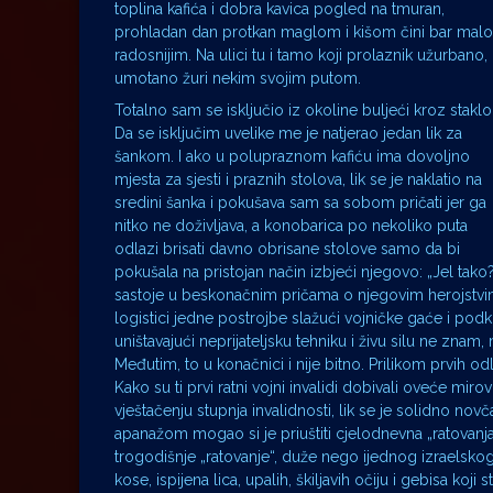
toplina kafića i dobra kavica pogled na tmuran,
prohladan dan protkan maglom i kišom čini bar malo
radosnijim. Na ulici tu i tamo koji prolaznik užurbano,
umotano žuri nekim svojim putom.
Totalno sam se isključio iz okoline buljeći kroz staklo
Da se isključim uvelike me je natjerao jedan lik za
šankom. I ako u polupraznom kafiću ima dovoljno
mjesta za sjesti i praznih stolova, lik se je naklatio na
sredini šanka i pokušava sam sa sobom pričati jer ga
nitko ne doživljava, a konobarica po nekoliko puta
odlazi brisati davno obrisane stolove samo da bi
pokušala na pristojan način izbjeći njegovo: „Jel ta
sastoje u beskonačnim pričama o njegovim herojstvim
logistici jedne postrojbe slažući vojničke gaće i podk
uništavajući neprijateljsku tehniku i živu silu ne 
Međutim, to u konačnici i nije bitno. Prilikom prvih od
Kako su ti prvi ratni vojni invalidi dobivali oveće mirov
vještačenju stupnja invalidnosti, lik se je solidno no
apanažom mogao si je priuštiti cjelodnevna „ratovan
trogodišnje „ratovanje“, duže nego ijednog izraelskog
kose, ispijena lica, upalih, škiljavih očiju i gebisa koji s