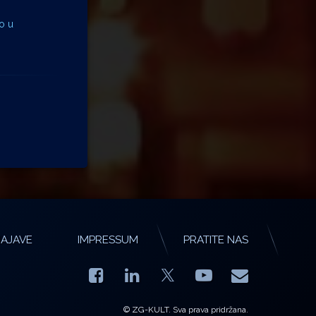
ao u
AJAVE
IMPRESSUM
PRATITE NAS
Facebook
LinkedIn
YouTube
E-mail
X.com
© ZG-KULT. Sva prava pridržana.