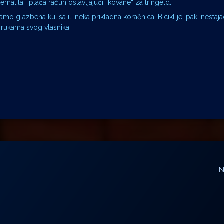
pernatila“, plaća račun ostavljajući „kovane“ za tringeld.
samo glazbena kulisa ili neka prikladna koračnica. Bicikl je, pak, nestaj
 rukama svog vlasnika.
N