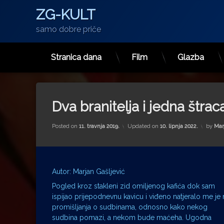
ZG-KULT
samo dobre priče
Stranica dana
Film
Glazba
Preskoči
na
sadržaj
Dva branitelja i jedna štrac
Posted on
11. travnja 2019.
Updated on
10. lipnja 2022.
by
Mar
Autor: Marjan Gašljević
Pogled kroz stakleni zid omiljenog kafića dok sam
ispijao prijepodnevnu kavicu i viđeno natjeralo me je 
promišljanja o sudbinama, odnosno kako nekog
sudbina pomazi, a nekom bude maćeha. Ugodna