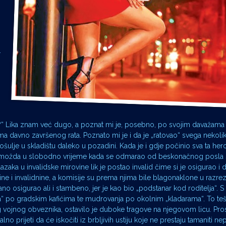
.
ko?“ Lika znam već dugo, a poznat mi je, posebno, po svojim davažama
a davno završenog rata. Poznato mi je i da je „ratovao“ svega nekoli
ošulje u skladištu daleko u pozadini. Kada je i gdje počinio sva ta hero
znam, možda u slobodno vrijeme kada se odmarao od beskonačnog posla 
lazaka u invalidske mirovine lik je postao invalid čime si je osigurao i
ine i invalidnine, a komisije su prema njima bile blagonaklone u razreziva
včano osigurao ali i stambeno, jer je kao bio „podstanar kod roditelja“.
ja“ po gradskim kafićima te mudrovanja po okolnim „kladarama“. To t
 vojnog obveznika, ostavilo je duboke tragove na njegovom licu. Prosi
talno prijeti da će iskočiti iz brbljivih ustiju koje ne prestaju tamaniti nep