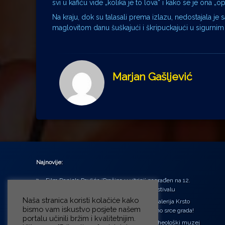
svi u kafiću vide „kolika je to lova“ i kako se je ona „o
Na kraju, dok su talasali prema izlazu, nedostajala je 
maglovitom danu šuškajući i škripuckajući u sigurnim
Marjan Gašljević
Najnovije:
Film Daniela Pavlića ‘Prašina u vitrini’ nagrađen na 12.
Green Montenegro International Film Festivalu
Naša stranica koristi kolačiće kako
U središtu Petrinje otvorena obnovljena Galerija Krsto
bismo vam iskustvo posjete našem
Hegedušić: Kultura vraćena kući, u samo srce grada!
portalu učinili bržim i kvalitetnijim.
Od petka do nedjelje (31.7. – 2.8.2026.) Arheološki muzej