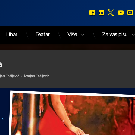
Facebook
LinkedIn
X.com
You
Libar
Teatar
Više
Za vas pišu
a
Kategorije:
jan Gašljević
Marjan Gašljević
na