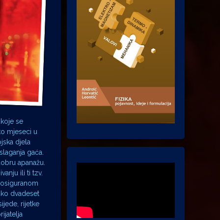
 koje se
ko mjeseci u
jska djela
slaganja gaća.
 dobru apanažu.
nju ili ti tzv.
 S osiguranom
eško dvadeset
jede, rijetke
rijatelja