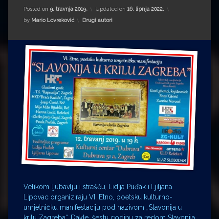
Impressum
Milenko Strižak
Posted on
9. travnja 2019.
Updated on
16. lipnja 2022.
Kategorije:
by
Mario Lovreković
Drugi autori
Drugi autori
Drugi autori
Matea Andrić
Ljiljana Lekanić-Kljaić
Željko Krznarić
Mario Lovreković
Miroslav Šantek
Velikom ljubavlju i strašću, Lidija Puđak i Ljiljana
Lipovac organiziraju VI. Etno, poetsku kulturno-
umjetničku manifestaciju pod nazivom „Slavonija u
krilu Zagreba“. Dakle, šestu godinu za redom Slavonija