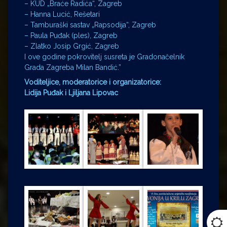
– KUD „Braće Radića“, Zagreb
– Hanna Lucić, Rešetari
– Tamburaški sastav „Rapsodija“, Zagreb
– Paula Puđak (ples), Zagreb
– Zlatko Josip Grgić, Zagreb
I ove godine pokrovitelj susreta je Gradonačelnik
Grada Zagreba Milan Bandić.”
Voditeljice, moderatorice i organizatorice:
Lidija Puđak i Ljiljana Lipovac