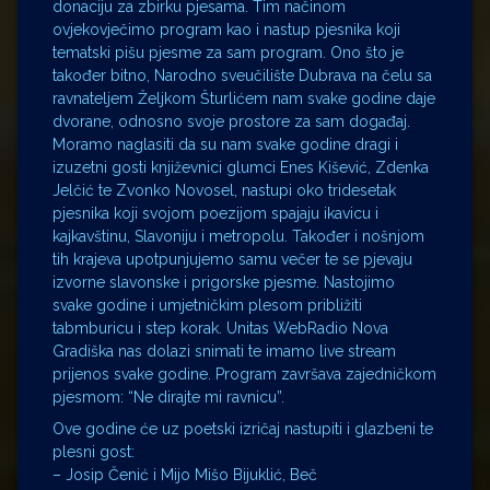
donaciju za zbirku pjesama. Tim načinom
ovjekovječimo program kao i nastup pjesnika koji
tematski pišu pjesme za sam program. Ono što je
također bitno, Narodno sveučilište Dubrava na čelu sa
ravnateljem Željkom Šturlićem nam svake godine daje
dvorane, odnosno svoje prostore za sam događaj.
Moramo naglasiti da su nam svake godine dragi i
izuzetni gosti književnici glumci Enes Kišević, Zdenka
Jelčić te Zvonko Novosel, nastupi oko tridesetak
pjesnika koji svojom poezijom spajaju ikavicu i
kajkavštinu, Slavoniju i metropolu. Također i nošnjom
tih krajeva upotpunjujemo samu večer te se pjevaju
izvorne slavonske i prigorske pjesme. Nastojimo
svake godine i umjetničkim plesom približiti
tabmburicu i step korak. Unitas WebRadio Nova
Gradiška nas dolazi snimati te imamo live stream
prijenos svake godine. Program završava zajedničkom
pjesmom: “Ne dirajte mi ravnicu”.
Ove godine će uz poetski izričaj nastupiti i glazbeni te
plesni gost:
– Josip Čenić i Mijo Mišo Bijuklić, Beč