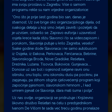
ima svoju proslavu u Zagrebu. Više o samom
programu rekle su nam vrijedne organizatorice:
“Ono što je prije šest godina bio san, danas je
stvarnost. Uz sve brige oko organizacijskoga dijela, od
svakoga detalja u koji smo željeli zaviriti i poželjeli da
je uzvišen, ostvarilo se. Zapravo euforija i uzavrelost
osjeta kreće kada stižu Slavonci i to sa videozapisom i
porukom„ Slavonija putuje u krilo Zagreba, veselo!“
Svake godine dođe Slavonaca i ne samo autobusom
iz Osijeka, iz Đakova, Perkovaca, Feričanaca, Bebrine,
Slavonskoga Broda, Nove Gradiške, Rešetara,
Drežnika, Lužana, Tisovca, Bukovice, Gunjavaca……
Donose uz sav bol i svjesnost iseljene ravni onu
istinsku, onu toplu, onu iskonsku dušu pa pociknu, pa
zapjevaju, pa stihom obgrle cjelovečernji program koji
započinje pjesmom, slavonskom himnom „ I kad
umrem pjevat će Slavonija, stara mati šuma i polja“.
Uz nas ovdje, organizaciji se pridružuje i Književno
likovno društvo Rešetari na čelu s predsjednikom
Ivanom De Villom te sada već treću godinu pronalaze