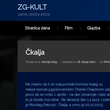
ZG-KULT
samo dobre priče
Stranica dana
Film
Glazba
Preskoči
na
sadržaj
Čkalja
Posted on
1. travnja 2019.
Updated on
16. lipnja 2022.
by
Miro
Ne znamo da li se ovaj poznati komičar kojeg su
nekad nazivali jugoslovenskim Charlie Chaplinom šal
javno da se rodio 1. aprila – na dan zezancije i šale, ali
to je doista živa istina . Na današnji dan 1.4.1924. rođe
je Miodrag Petrović Čkalja, a umro je 20.10.2003.