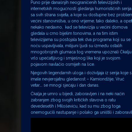
Puno prije današnjih neograničenih televizijskih i
internetskih mogućnosti gledanja humorističnih serija
sa svih strana svijeta, a koje su dostupne bez proble
većini stanovništva, u ono vrijeme, tako daleko, a opet
nekako nedavno, kad se televizija u većini domova
gledala u crno bijelim tonovima, a na tim istim
televizijama su postojala tek dva programa koji su se
noću uspavljivala, milijuni ljudi su između ostalih
mnogobrojnih glumaca tog vremena upoznali Čkalju
vrlo upečatljivog i smiješnog lika koji je svojom
pojavom navlačio osmijeh na lice.
Njegovih legendarnih uloga i doživljaja iz serija koje 
imale nevjerojatnu gledanost – Kamiondžije, Vruć
vetar…. se mnogi sjećaju i dan danas.
Čkalja je umro u bijedi, zaboravljen i na neki način
zabranjen zbog svojih kritičkih stavova o ratu
devedesetih i Miloševiću, kad su mu zbog toga
onemogućili nastupanje i polako ga uništili i zaboravil