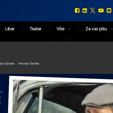
Facebook
LinkedIn
X.com
You
Libar
Teatar
Više
Za vas pišu
Kategorije:
slav Šantek
Miroslav Šantek
io
,
n