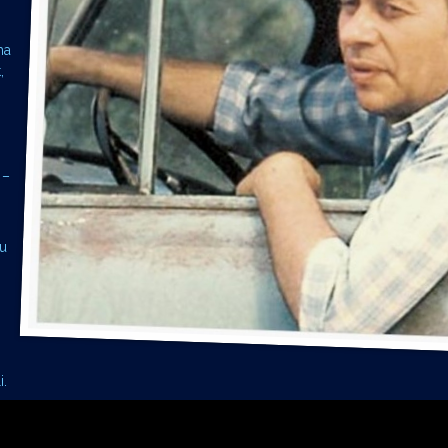
ma
,
 –
su
i.