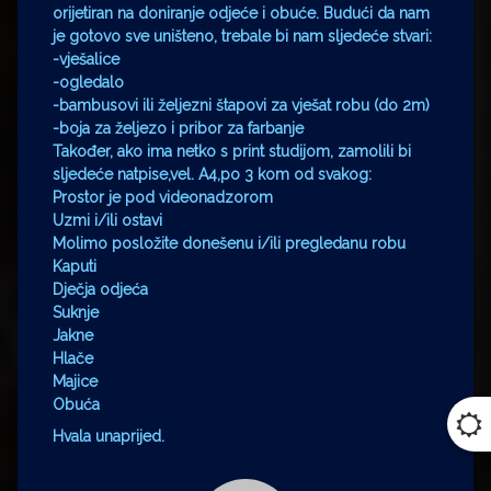
orijetiran na doniranje odjeće i obuće. Budući da nam
je gotovo sve uništeno, trebale bi nam sljedeće stvari:
-vješalice
-ogledalo
-bambusovi ili željezni štapovi za vješat robu (do 2m)
-boja za željezo i pribor za farbanje
Također, ako ima netko s print studijom, zamolili bi
sljedeće natpise,vel. A4,po 3 kom od svakog:
Prostor je pod videonadzorom
Uzmi i/ili ostavi
Molimo posložite donešenu i/ili pregledanu robu
Kaputi
Dječja odjeća
Suknje
Jakne
Hlače
Majice
Obuća
Hvala unaprijed.