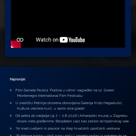
Najnovije:
Film Daniela Pavlića ‘Prašina u vitrini’ nagrađen na 12. Green
Montenegro International Film Festivalu
U središtu Petrinje otvorena obnovljena Galerija Krsto Hegedušić:
Kultura vraćena kući, u samo srce grada!
Od petka do nedjelje (31.7. – 2.8.2026.) Arheološki muzej u Zagrebu
otvara vrata građanima: Besplatan ulaz kao zaklon od toplinskog vala
‘Ni med cvetjem ni pravice’ na Aleji hrvatskih sportskih velikana
“Rubikova kocka – složi svoju priču”, projekt nastao iz potrebe da se