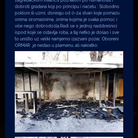
zagrebačkom Kvatriću poznatom po humanostti i
dobroti građana koji po principu i načelu : Slobodno
pokloni ili uzmi, doniraju od 0-24 stvari koje pomažu
onima siromašnima, onima kojima je svaka pomoć i
više nego dobrodošla.Radi se o jednoj nadstrešnici
ispod koje se ostavlja roba, a taj netko je došao i sve
to uništio uz veliki namjerno izazvani požar. Otvoreni
ORMAR je nestao u plamenu, ali nakratko.