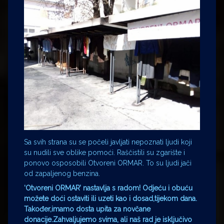
Sa svih strana su se počeli javljati nepoznati ljudi koji
su nudili sve oblike pomoći. Raščistili su zgarište i
ponovo osposobili Otvoreni ORMAR. To su ljudi jači
od zapaljenog benzina.
‘Otvoreni ORMAR’ nastavlja s radom! Odjeću i obuću
možete doći ostaviti ili uzeti kao i dosad,tijekom dana.
Također,imamo dosta upita za novčane
donacije.Zahvaljujemo svima, ali naš rad je isključivo