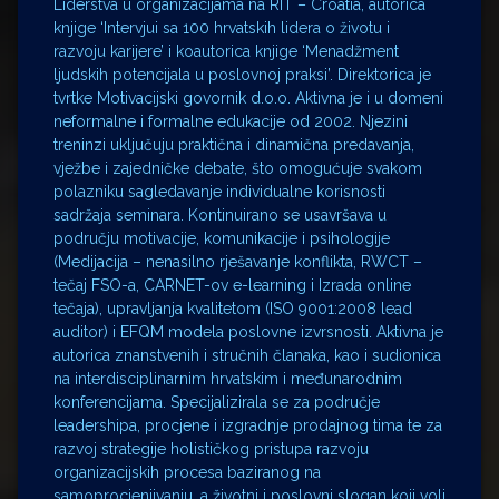
Liderstva u organizacijama na RIT – Croatia, autorica
knjige ‘Intervjui sa 100 hrvatskih lidera o životu i
razvoju karijere’ i koautorica knjige ‘Menadžment
ljudskih potencijala u poslovnoj praksi’. Direktorica je
tvrtke Motivacijski govornik d.o.o. Aktivna je i u domeni
neformalne i formalne edukacije od 2002. Njezini
treninzi uključuju praktična i dinamična predavanja,
vježbe i zajedničke debate, što omogućuje svakom
polazniku sagledavanje individualne korisnosti
sadržaja seminara. Kontinuirano se usavršava u
području motivacije, komunikacije i psihologije
(Medijacija – nenasilno rješavanje konflikta, RWCT –
tečaj FSO-a, CARNET-ov e-learning i Izrada online
tečaja), upravljanja kvalitetom (ISO 9001:2008 lead
auditor) i EFQM modela poslovne izvrsnosti. Aktivna je
autorica znanstvenih i stručnih članaka, kao i sudionica
na interdisciplinarnim hrvatskim i međunarodnim
konferencijama. Specijalizirala se za područje
leadershipa, procjene i izgradnje prodajnog tima te za
razvoj strategije holističkog pristupa razvoju
organizacijskih procesa baziranog na
samoprocjenjivanju, a životni i poslovni slogan koji voli