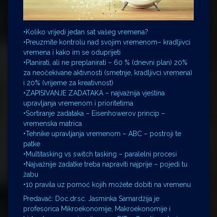
•Koliko vrijedi jedan sat vašeg vremena?
•Preuzmite kontrolu nad svojim vremenom– kradljivci
vremena i kako im se oduprijeti
•Planirati, ali ne preplanirati – 60 % (dnevni plan) 20%
za neočekivane aktivnosti (smetnje, kradljivci vremena)
i 20% (vrijeme za kreativnost)
•ZAPISIVANJE ZADATAKA – najvažnija vještina
upravljanja vremenom i prioritetima
•Sortiranje zadataka – Eisenhowerov princip –
vremenska matrica
•Tehnike upravljanja vremenom – ABC – postroji te
patke
•Multitasking vs switch tasking – paralelni procesi
•Najvažnije zadatke treba napraviti najprije – pojedi tu
žabu
•10 pravila uz pomoć kojih možete dobiti na vremenu
Predavač: Doc.dr.sc. Jasminka Samardžija je
profesorica Mikroekonomije, Makroekonomije i