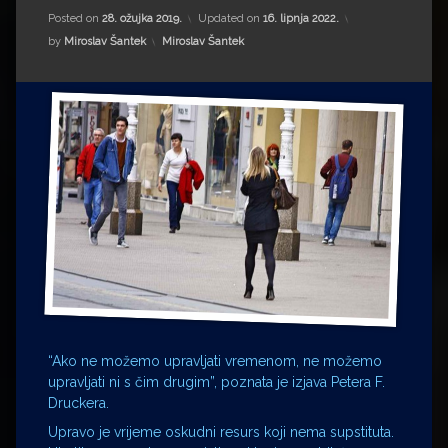
Impressum
Milenko Strižak
Posted on
28. ožujka 2019.
Updated on
16. lipnja 2022.
Kategorije:
by
Miroslav Šantek
Miroslav Šantek
Drugi autori
Drugi autori
Matea Andrić
Ljiljana Lekanić-Kljaić
Željko Krznarić
Mario Lovreković
Miroslav Šantek
“Ako ne možemo upravljati vremenom, ne možemo
upravljati ni s čim drugim”, poznata je izjava Petera F.
Druckera.
Upravo je vrijeme oskudni resurs koji nema supstituta.