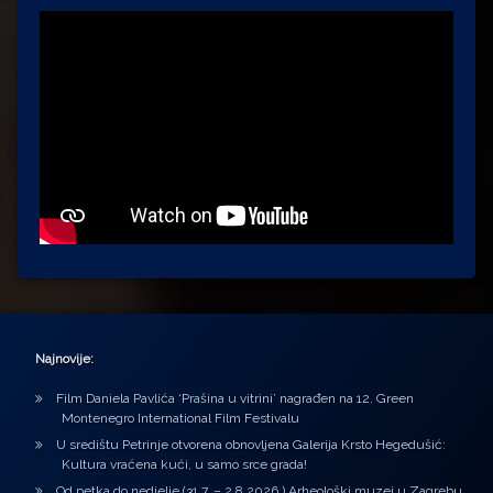
Najnovije:
Film Daniela Pavlića ‘Prašina u vitrini’ nagrađen na 12. Green
Montenegro International Film Festivalu
U središtu Petrinje otvorena obnovljena Galerija Krsto Hegedušić:
Kultura vraćena kući, u samo srce grada!
Od petka do nedjelje (31.7. – 2.8.2026.) Arheološki muzej u Zagrebu