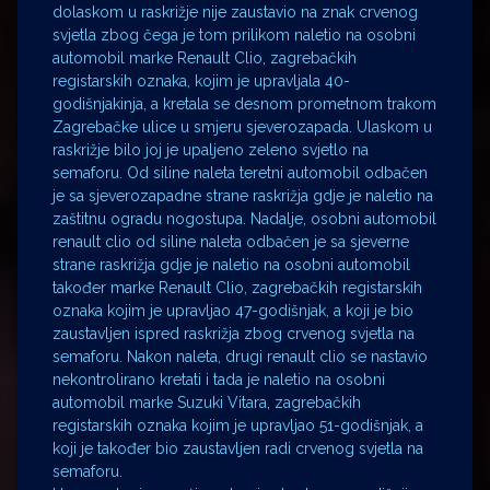
dolaskom u raskrižje nije zaustavio na znak crvenog
svjetla zbog čega je tom prilikom naletio na osobni
automobil marke Renault Clio, zagrebačkih
registarskih oznaka, kojim je upravljala 40-
godišnjakinja, a kretala se desnom prometnom trakom
Zagrebačke ulice u smjeru sjeverozapada. Ulaskom u
raskrižje bilo joj je upaljeno zeleno svjetlo na
semaforu. Od siline naleta teretni automobil odbačen
je sa sjeverozapadne strane raskrižja gdje je naletio na
zaštitnu ogradu nogostupa. Nadalje, osobni automobil
renault clio od siline naleta odbačen je sa sjeverne
strane raskrižja gdje je naletio na osobni automobil
također marke Renault Clio, zagrebačkih registarskih
oznaka kojim je upravljao 47-godišnjak, a koji je bio
zaustavljen ispred raskrižja zbog crvenog svjetla na
semaforu. Nakon naleta, drugi renault clio se nastavio
nekontrolirano kretati i tada je naletio na osobni
automobil marke Suzuki Vitara, zagrebačkih
registarskih oznaka kojim je upravljao 51-godišnjak, a
koji je također bio zaustavljen radi crvenog svjetla na
semaforu.