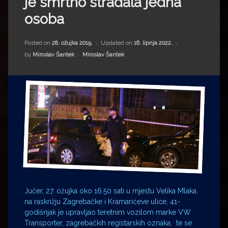
je smrtno stradala jedna
Impressum
Milenko Strižak
osoba
Drugi autori
Drugi autori
Posted on
28. ožujka 2019.
Updated on
16. lipnja 2022.
Matea Andrić
Kategorije:
by
Miroslav Šantek
Miroslav Šantek
Ljiljana Lekanić-Kljaić
Željko Krznarić
Mario Lovreković
Miroslav Šantek
Jučer, 27. ožujka oko 16.50 sati u mjestu Velika Mlaka,
na raskrižju Zagrebačke i Kramarićeve ulice, 41-
godišnjak je upravljao teretnim vozilom marke VW
Transporter, zagrebačkih registarskih oznaka, te se