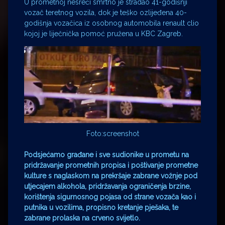
U prometnoj nesreći smrtno je stradao 41-godišnji
vozač teretnog vozila, dok je teško ozlijeđena 40-
godišnja vozačica iz osobnog automobila renault clio
kojoj je liječnička pomoć pružena u KBC Zagreb.
Foto:screenshot
Podsjećamo građane i sve sudionike u prometu na
pridržavanje prometnih propisa i poštivanje prometne
kulture s naglaskom na prekršaje zabrane vožnje pod
utjecajem alkohola, pridržavanja ograničenja brzine,
korištenja sigurnosnog pojasa od strane vozača kao i
putnika u vozilima, propisno kretanje pješaka, te
zabrane prolaska na crveno svijetlo.