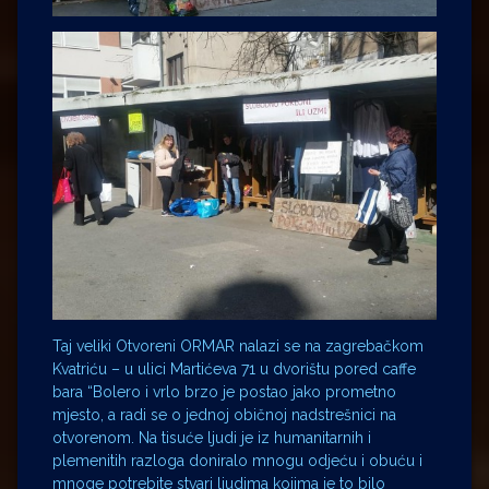
Taj veliki Otvoreni ORMAR nalazi se na zagrebačkom
Kvatriću – u ulici
Martićeva 71 u dvorištu pored caffe
bara “Bolero
i vrlo brzo je postao jako prometno
mjesto, a radi se o jednoj običnoj nadstrešnici na
otvorenom. Na tisuće ljudi je iz humanitarnih i
plemenitih razloga doniralo mnogu odjeću i obuću i
mnoge potrebite stvari ljudima kojima je to bilo