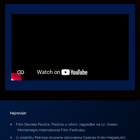
Najnovije:
Film Daniela Pavlića ‘Prašina u vitrini’ nagrađen na 12. Green
Montenegro International Film Festivalu
U središtu Petrinje otvorena obnovljena Galerija Krsto Hegedušić: