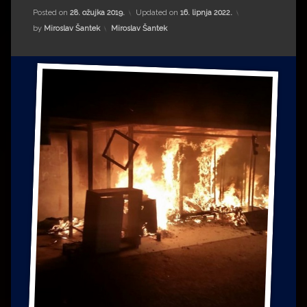
Impressum
Milenko Strižak
Posted on
28. ožujka 2019.
Updated on
16. lipnja 2022.
Kategorije:
by
Miroslav Šantek
Miroslav Šantek
Drugi autori
Drugi autori
Matea Andrić
Ljiljana Lekanić-Kljaić
Željko Krznarić
Mario Lovreković
Miroslav Šantek