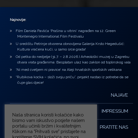
Najnovije:
Film Daniela Pavlića ‘Prašina u vitrini’ nagrađen na 12. Green
Montenegro International Film Festivalu
U središtu Petrinje otvorena obnovljena Galerija Krsto Hegedušić:
Kultura vraćena kući, u samo srce grada!
Od petka do nedjelje (31.7. – 2.8.2026.) Arheološki muzej u Zagrebu
otvara vrata građanima: Besplatan ulaz kao zaklon od toplinskog vala
‘Ni med cvetjem ni pravice’ na Aleji hrvatskih sportskih velikana
“Rubikova kocka – složi svoju priču”, projekt nastao iz potrebe da se
čuje glas djece!
NAJAVE
IMPRESSUM
Naša stranica koristi kolačiće kako
bismo vam iskustvo posjete našem
portalu učinili bržim i kvalitetnijim.
PRATITE NAS
Klikom na "Prihvati sve" pristajete na
korištenje SVIH kolačića, no svoj