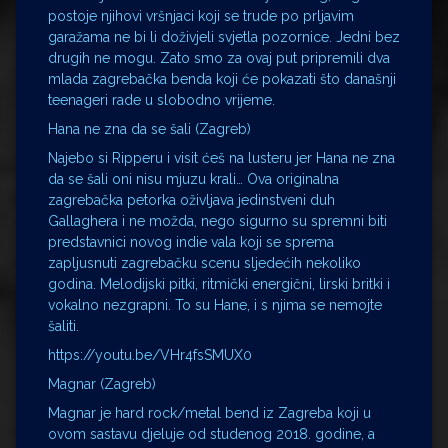
postoje njihovi vršnjaci koji se trude po prljavim
garažama ne bi li doživjeli svjetla pozornice. Jedni bez
drugih ne mogu. Zato smo za ovaj put pripremili dva
mlada zagrebačka benda koji će pokazati što današnji
teenageri rade u slobodno vrijeme.
Hana ne zna da se šali (Zagreb)
Najebo si Ripperu i visit ćeš na lusteru jer Hana ne zna
da se šali oni nisu mjuzu krali… Ova originalna
zagrebačka petorka oživljava jedinstveni duh
Gallaghera i ne možda, nego sigurno su spremni biti
predstavnici novog indie vala koji se sprema
zapljusnuti zagrebačku scenu sljedećih nekoliko
godina. Melodijski pitki, ritmički energični, lirski britki i
vokalno nezgrapni. To su Hane, i s njima se nemojte
šaliti.
https://youtu.be/VHr4fsSMUX0
Magnar (Zagreb)
Magnar je hard rock/metal bend iz Zagreba koji u
ovom sastavu djeluje od studenog 2018. godine, a