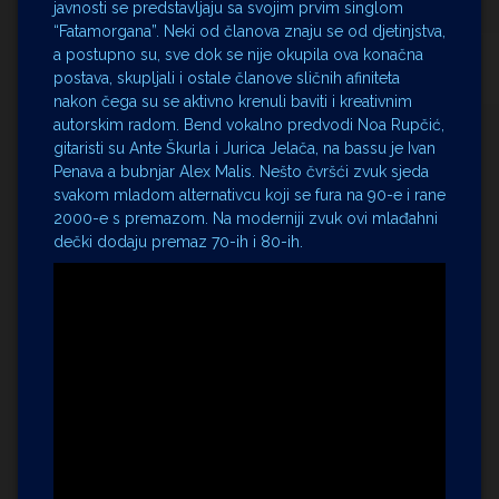
javnosti se predstavljaju sa svojim prvim singlom
“Fatamorgana”. Neki od članova znaju se od djetinjstva,
a postupno su, sve dok se nije okupila ova konačna
postava, skupljali i ostale članove sličnih afiniteta
nakon čega su se aktivno krenuli baviti i kreativnim
autorskim radom. Bend vokalno predvodi Noa Rupčić,
gitaristi su Ante Škurla i Jurica Jelača, na bassu je Ivan
Penava a bubnjar Alex Malis. Nešto čvršći zvuk sjeda
svakom mladom alternativcu koji se fura na 90-e i rane
2000-e s premazom. Na moderniji zvuk ovi mlađahni
dečki dodaju premaz 70-ih i 80-ih.