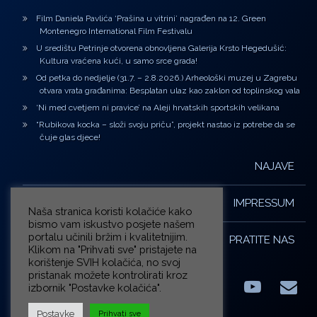
Film Daniela Pavlića ‘Prašina u vitrini’ nagrađen na 12. Green
Montenegro International Film Festivalu
U središtu Petrinje otvorena obnovljena Galerija Krsto Hegedušić:
Kultura vraćena kući, u samo srce grada!
Od petka do nedjelje (31.7. – 2.8.2026.) Arheološki muzej u Zagrebu
otvara vrata građanima: Besplatan ulaz kao zaklon od toplinskog vala
‘Ni med cvetjem ni pravice’ na Aleji hrvatskih sportskih velikana
“Rubikova kocka – složi svoju priču”, projekt nastao iz potrebe da se
čuje glas djece!
NAJAVE
IMPRESSUM
Naša stranica koristi kolačiće kako
bismo vam iskustvo posjete našem
portalu učinili bržim i kvalitetnijim.
PRATITE NAS
Klikom na "Prihvati sve" pristajete na
korištenje SVIH kolačića, no svoj
pristanak možete kontrolirati kroz
izbornik "Postavke kolačića".
Facebook
LinkedIn
YouTub
E-m
X.com
Postavke
Prihvati sve