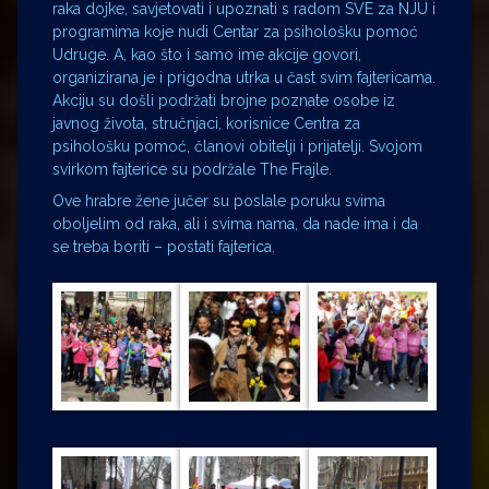
raka dojke, savjetovati i upoznati s radom SVE za NJU i
programima koje nudi Centar za psihološku pomoć
Udruge. A, kao što i samo ime akcije govori,
organizirana je i prigodna utrka u čast svim fajtericama.
Akciju su došli podržati brojne poznate osobe iz
javnog života, stručnjaci, korisnice Centra za
psihološku pomoć, članovi obitelji i prijatelji. Svojom
svirkom fajterice su podržale The Frajle.
Ove hrabre žene jučer su poslale poruku svima
oboljelim od raka, ali i svima nama, da nade ima i da
se treba boriti – postati fajterica.