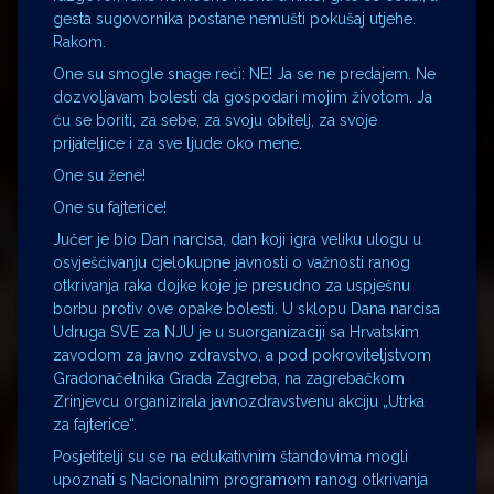
gesta sugovornika postane nemušti pokušaj utjehe.
Rakom.
One su smogle snage reći: NE! Ja se ne predajem. Ne
dozvoljavam bolesti da gospodari mojim životom. Ja
ću se boriti, za sebe, za svoju obitelj, za svoje
prijateljice i za sve ljude oko mene.
One su žene!
One su fajterice!
Jučer je bio Dan narcisa, dan koji igra veliku ulogu u
osvješćivanju cjelokupne javnosti o važnosti ranog
otkrivanja raka dojke koje je presudno za uspješnu
borbu protiv ove opake bolesti. U sklopu Dana narcisa
Udruga SVE za NJU je u suorganizaciji sa Hrvatskim
zavodom za javno zdravstvo, a pod pokroviteljstvom
Gradonačelnika Grada Zagreba, na zagrebačkom
Zrinjevcu organizirala javnozdravstvenu akciju „Utrka
za fajterice“.
Posjetitelji su se na edukativnim štandovima mogli
upoznati s Nacionalnim programom ranog otkrivanja