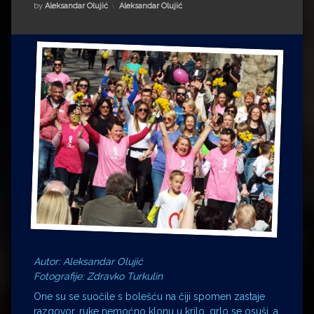
Impressum
Milenko Strižak
Kategorije:
by
Aleksandar Olujić
Aleksandar Olujić
Drugi autori
Drugi autori
Matea Andrić
Ljiljana Lekanić-Kljaić
Željko Krznarić
Mario Lovreković
Miroslav Šantek
Autor: Aleksandar Olujić
Fotografije: Zdravko Turkulin
One su se suočile s bolešću na čiji spomen zastaje
razgovor, ruke nemoćno klonu u krilo, grlo se osuši, a